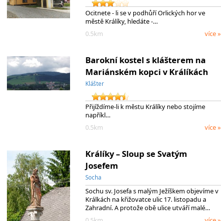
Ocitnete - li se v podhůří Orlických hor ve
městě Králíky, hledáte -…
0.5km
více »
Barokní kostel s klášterem na
Mariánském kopci v Králíkách
Klášter
Přijíždíme-li k městu Králíky nebo stojíme
napříkl…
0.5km
více »
Králíky – Sloup se Svatým
Josefem
Socha
Sochu sv. Josefa s malým Ježíškem objevíme v
Králkách na křižovatce ulic 17. listopadu a
Zahradní. A protože obě ulice utváří malé…
0.5km
více »