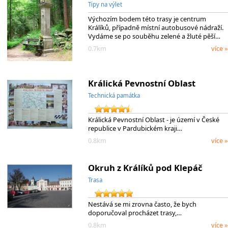
Tipy na výlet
Výchozím bodem této trasy je centrum
Králíků, případně místní autobusové nádraží.
Vydáme se po souběhu zelené a žluté pěší…
0.7km
více »
Králická Pevnostní Oblast
Technická památka
Králická Pevnostní Oblast - je území v České
republice v Pardubickém kraji…
0.8km
více »
Okruh z Králíků pod Klepáč
Trasa
Nestává se mi zrovna často, že bych
doporučoval procházet trasy,…
0.8km
více »