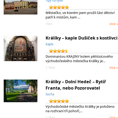
Tipy na výlet
Městečko, ve kterém jsem prožil část dětství
patří k místům, kam …
1km
více »
Králíky – kaple Dušiček s kostlivci
Kaple
Dominantou KRAJINY kolem pětitisícového
východočeského městečka Králíky je…
1.1km
více »
Králíky – Dolní Hedeč – Rytíř
Franta, nebo Pozorovatel
Socha
Východočeské městečko Králíky je položeno
na rozhraní tří pohoří,…
1.2km
více »