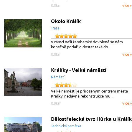
0.8km
více »
Okolo Králík
Trasa
V rámci naší žamberské dovolené se nám
konečně podařilo dostat také do…
0.8km
více »
Králíky - Velké náměstí
Náměstí
Velké náměstí je přirozeným centrem města
Králíky, nedávná rekonstrukce mu…
0.9km
více »
Dělostřelecká tvrz Hůrka u Králík
Technická památka