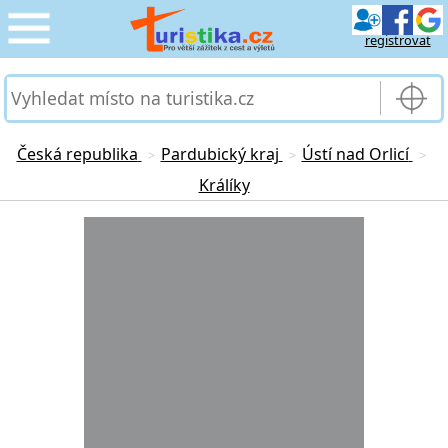
registrovat
CESTOVÁNÍ
›
SLUŽBY & DOPRAVA
›
Česká republika
Pardubický kraj
Ústí nad Orlicí
>
>
>
Králíky
PRO TURISTY
›
Loading...
MOJE TURISTIKA
›