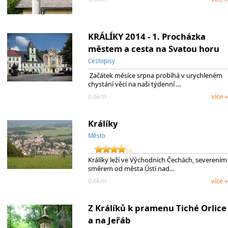
KRÁLÍKY 2014 - 1. Procházka
městem a cesta na Svatou horu
Cestopisy
Začátek měsíce srpna probíhá v urychleném
chystání věcí na naši týdenní …
0.6km
více »
Králíky
Město
Králíky leží ve Východních Čechách, severením
směrem od města Ústí nad…
0.6km
více »
Z Králíků k pramenu Tiché Orlice
a na Jeřáb