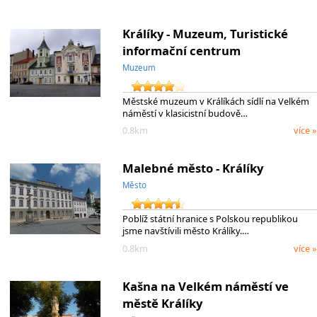
Králíky - Muzeum, Turistické
informační centrum
Muzeum
Městské muzeum v Králíkách sídlí na Velkém
náměstí v klasicistní budově…
0.8km
více »
Malebné město - Králíky
Město
Poblíž státní hranice s Polskou republikou
jsme navštívili město Králíky.…
0.8km
více »
Kašna na Velkém náměstí ve
městě Králíky