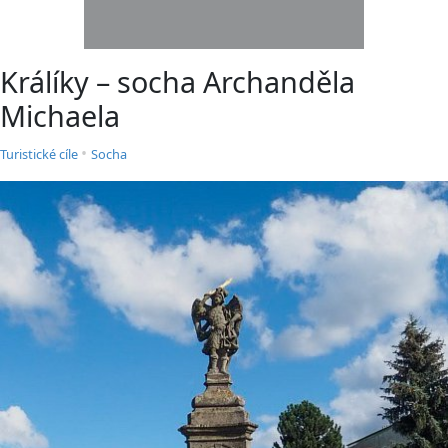
Králíky – socha Archanděla
Michaela
•
Turistické cíle
Socha