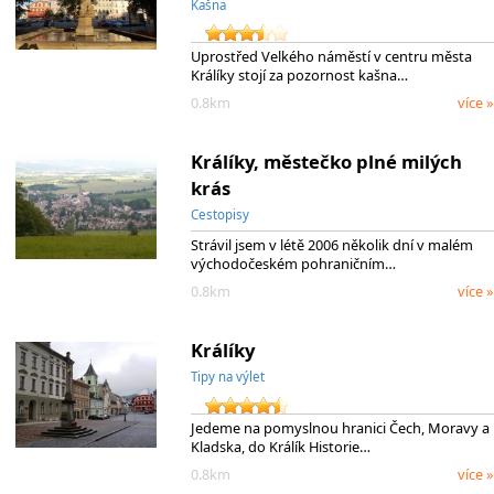
Kašna
Uprostřed Velkého náměstí v centru města
Králíky stojí za pozornost kašna…
0.8km
více »
Králíky, městečko plné milých
krás
Cestopisy
Strávil jsem v létě 2006 několik dní v malém
východočeském pohraničním…
0.8km
více »
Králíky
Tipy na výlet
Jedeme na pomyslnou hranici Čech, Moravy a
Kladska, do Králík Historie…
0.8km
více »