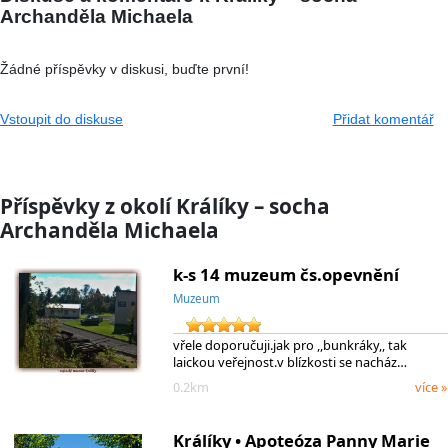
Archanděla Michaela
Žádné příspěvky v diskusi, buďte první!
Vstoupit do diskuse
Přidat komentář
Příspěvky z okolí Králíky – socha
Archanděla Michaela
k-s 14 muzeum čs.opevnění
Muzeum
vřele doporučuji.jak pro ,,bunkráky,, tak
laickou veřejnost.v blízkosti se nacház…
0.2km
více »
Králíky • Apoteóza Panny Marie