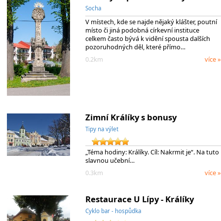
Socha
V místech, kde se najde nějaký klášter, poutní
místo či jiná podobná církevní instituce
celkem často bývá k vidění spousta dalších
pozoruhodných děl, které přímo…
0.2km
více »
Zimní Králíky s bonusy
Tipy na výlet
„Téma hodiny: Králíky. Cíl: Nakrmit je“. Na tuto
slavnou učební…
0.3km
více »
Restaurace U Lípy - Králíky
Cyklo bar - hospůdka