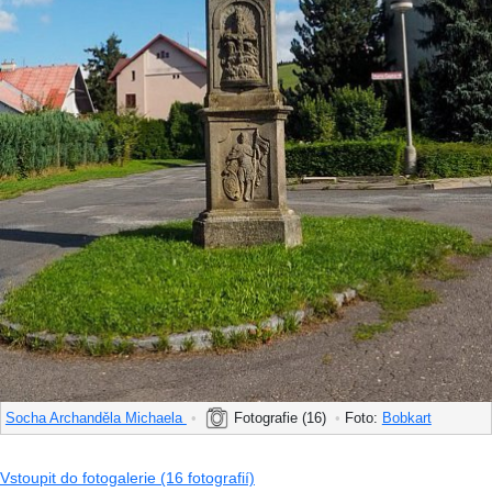
Socha Archanděla Michaela
•
Fotografie (16)
•
Foto:
Bobkart
Vstoupit do fotogalerie (16 fotografií)