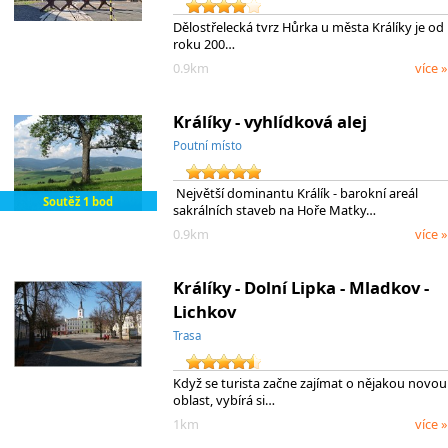
Dělostřelecká tvrz Hůrka u města Králíky je od
roku 200…
0.9km
více »
Králíky - vyhlídková alej
Poutní místo
Největší dominantu Králík - barokní areál
Soutěž 1 bod
sakrálních staveb na Hoře Matky…
0.9km
více »
Králíky - Dolní Lipka - Mladkov -
Lichkov
Trasa
Když se turista začne zajímat o nějakou novou
oblast, vybírá si…
1km
více »