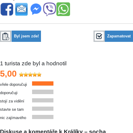
Byl jsem zde!
Zapamatovat
1
turista zde byl a hodnotil
5,00
vřele doporučuji
doporučuji
stojí za vidění
stavte se tam
nic zajímavého
Diskuse a komentáře k Králíky – socha