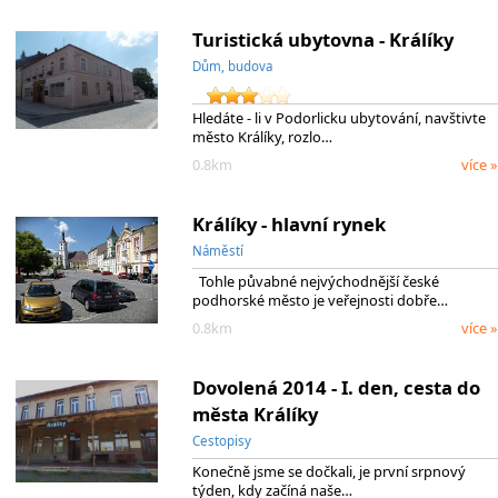
Turistická ubytovna - Králíky
Dům, budova
Hledáte - li v Podorlicku ubytování, navštivte
město Králíky, rozlo…
0.8km
více »
Králíky - hlavní rynek
Náměstí
Tohle půvabné nejvýchodnější české
podhorské město je veřejnosti dobře…
0.8km
více »
Dovolená 2014 - I. den, cesta do
města Králíky
Cestopisy
Konečně jsme se dočkali, je první srpnový
týden, kdy začíná naše…