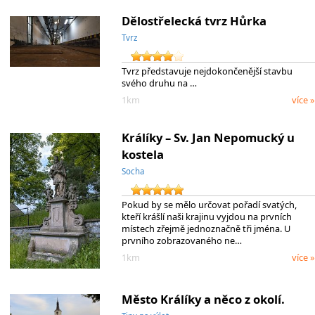
Dělostřelecká tvrz Hůrka
Tvrz
Tvrz představuje nejdokončenější stavbu
svého druhu na …
1km
více »
Králíky – Sv. Jan Nepomucký u
kostela
Socha
Pokud by se mělo určovat pořadí svatých,
kteří krášlí naši krajinu vyjdou na prvních
místech zřejmě jednoznačně tři jména. U
prvního zobrazovaného ne…
1km
více »
Město Králíky a něco z okolí.