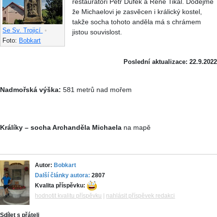
restaurátoři Petr Dufek a René Tikal. Dodejme
že Michaelovi je zasvěcen i králický kostel,
takže socha tohoto anděla má s chrámem
Se Sv. Trojicí
•
jistou souvislost.
Foto:
Bobkart
Poslední aktualizace: 22.9.2022
Nadmořská výška:
581 metrů nad mořem
Králíky – socha Archanděla Michaela
na mapě
Autor:
Bobkart
Další články autora:
2807
Kvalita příspěvku:
hodnotit kvalitu příspěvku
|
nahlásit příspěvek redakci
Sdílet s přáteli