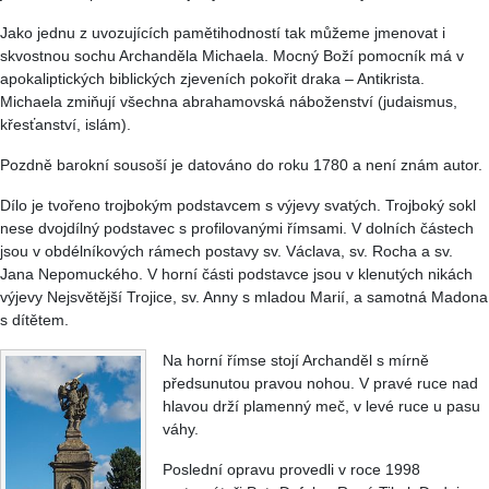
Jako jednu z uvozujících pamětihodností tak můžeme jmenovat i
skvostnou sochu Archanděla Michaela. Mocný Boží pomocník má v
apokaliptických biblických zjeveních pokořit draka – Antikrista.
Michaela zmiňují všechna abrahamovská náboženství (judaismus,
křesťanství, islám).
Pozdně barokní sousoší je datováno do roku 1780 a není znám autor.
Dílo je tvořeno trojbokým podstavcem s výjevy svatých. Trojboký sokl
nese dvojdílný podstavec s profilovanými římsami. V dolních částech
jsou v obdélníkových rámech postavy sv. Václava, sv. Rocha a sv.
Jana Nepomuckého. V horní části podstavce jsou v klenutých nikách
výjevy Nejsvětější Trojice, sv. Anny s mladou Marií, a samotná Madona
s dítětem.
Na horní římse stojí Archanděl s mírně
předsunutou pravou nohou. V pravé ruce nad
hlavou drží plamenný meč, v levé ruce u pasu
váhy.
Poslední opravu provedli v roce 1998