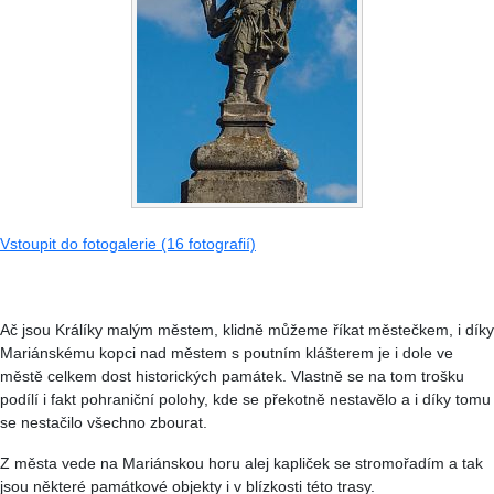
Vstoupit do fotogalerie (16 fotografií)
Ač jsou Králíky malým městem, klidně můžeme říkat městečkem, i díky
Mariánskému kopci nad městem s poutním klášterem je i dole ve
městě celkem dost historických památek. Vlastně se na tom trošku
podílí i fakt pohraniční polohy, kde se překotně nestavělo a i díky tomu
se nestačilo všechno zbourat.
Z města vede na Mariánskou horu alej kapliček se stromořadím a tak
jsou některé památkové objekty i v blízkosti této trasy.