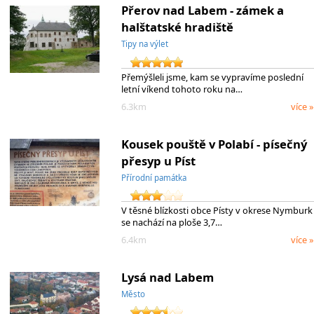
Přerov nad Labem - zámek a
halštatské hradiště
Tipy na výlet
Přemýšleli jsme, kam se vypravíme poslední
letní víkend tohoto roku na…
6.3km
více »
Kousek pouště v Polabí - písečný
přesyp u Píst
Přírodní památka
V těsné blízkosti obce Písty v okrese Nymburk
se nachází na ploše 3,7…
6.4km
více »
Lysá nad Labem
Město