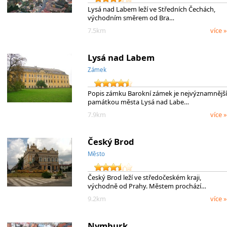
Lysá nad Labem leží ve Středních Čechách,
východním směrem od Bra…
7.5km
více »
Lysá nad Labem
Zámek
Popis zámku Barokní zámek je nejvýznamnější
památkou města Lysá nad Labe…
7.9km
více »
Český Brod
Město
Český Brod leží ve středočeském kraji,
východně od Prahy. Městem prochází…
9.2km
více »
Nymburk