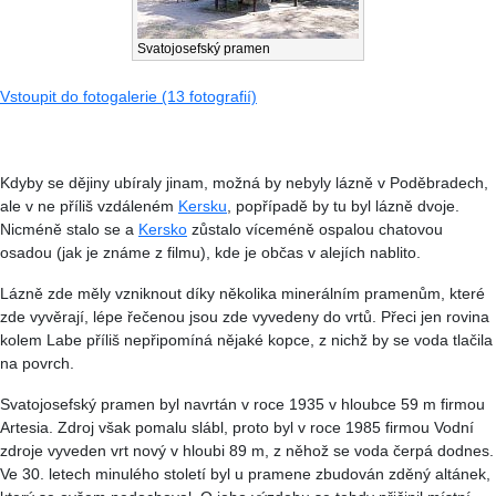
Svatojosefský pramen
Vstoupit do fotogalerie (13 fotografií)
Kdyby se dějiny ubíraly jinam, možná by nebyly lázně v Poděbradech,
ale v ne příliš vzdáleném
Kersku
, popřípadě by tu byl lázně dvoje.
Nicméně stalo se a
Kersko
zůstalo víceméně ospalou chatovou
osadou (jak je známe z filmu), kde je občas v alejích nablito.
Lázně zde měly vzniknout díky několika minerálním pramenům, které
zde vyvěrají, lépe řečenou jsou zde vyvedeny do vrtů. Přeci jen rovina
kolem Labe příliš nepřipomíná nějaké kopce, z nichž by se voda tlačila
na povrch.
Svatojosefský pramen byl navrtán v roce 1935 v hloubce 59 m firmou
Artesia. Zdroj však pomalu slábl, proto byl v roce 1985 firmou Vodní
zdroje vyveden vrt nový v hloubi 89 m, z něhož se voda čerpá dodnes.
Ve 30. letech minulého století byl u pramene zbudován zděný altánek,