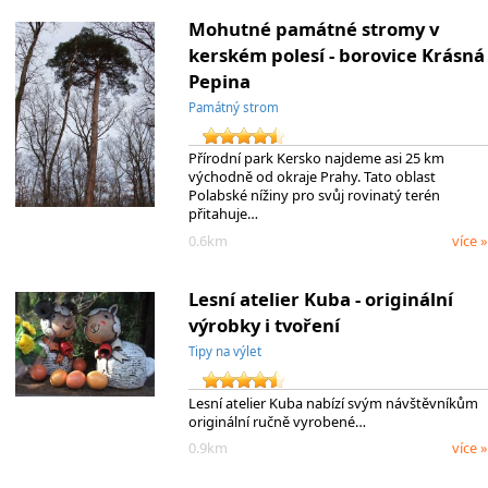
Mohutné památné stromy v
kerském polesí - borovice Krásná
Pepina
Památný strom
Přírodní park Kersko najdeme asi 25 km
východně od okraje Prahy. Tato oblast
Polabské nížiny pro svůj rovinatý terén
přitahuje…
0.6km
více »
Lesní atelier Kuba - originální
výrobky i tvoření
Tipy na výlet
Lesní atelier Kuba nabízí svým návštěvníkům
originální ručně vyrobené…
0.9km
více »