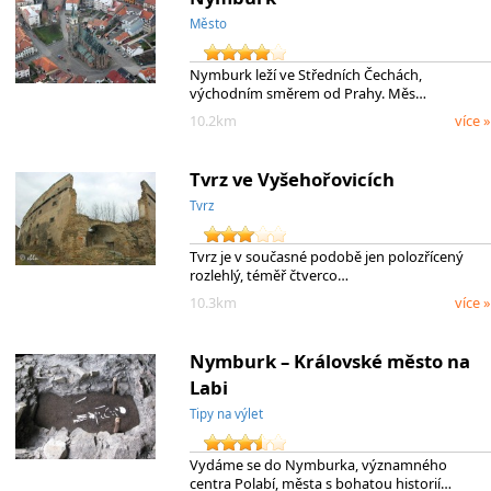
Město
Nymburk leží ve Středních Čechách,
východním směrem od Prahy. Měs…
10.2km
více »
Tvrz ve Vyšehořovicích
Tvrz
Tvrz je v současné podobě jen polozřícený
rozlehlý, téměř čtverco…
10.3km
více »
Nymburk – Královské město na
Labi
Tipy na výlet
Vydáme se do Nymburka, významného
centra Polabí, města s bohatou historií…