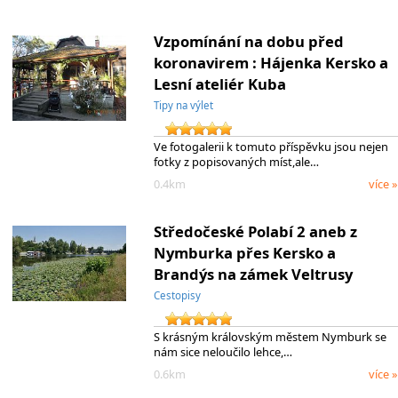
Vzpomínání na dobu před
koronavirem : Hájenka Kersko a
Lesní ateliér Kuba
Tipy na výlet
Ve fotogalerii k tomuto příspěvku jsou nejen
fotky z popisovaných míst,ale…
0.4km
více »
Středočeské Polabí 2 aneb z
Nymburka přes Kersko a
Brandýs na zámek Veltrusy
Cestopisy
S krásným královským městem Nymburk se
nám sice neloučilo lehce,…
0.6km
více »