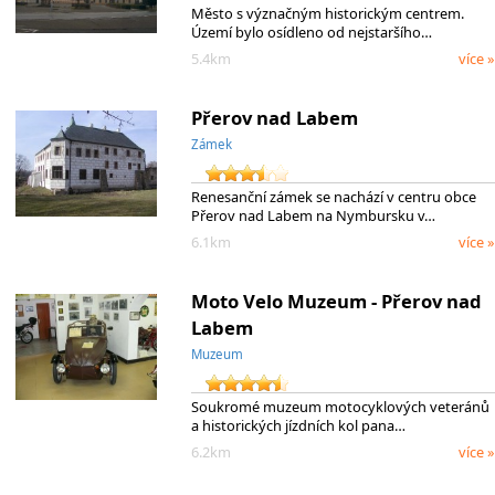
Město s význačným historickým centrem.
Území bylo osídleno od nejstaršího…
5.4km
více »
Přerov nad Labem
Zámek
Renesanční zámek se nachází v centru obce
Přerov nad Labem na Nymbursku v…
6.1km
více »
Moto Velo Muzeum - Přerov nad
Labem
Muzeum
Soukromé muzeum motocyklových veteránů
a historických jízdních kol pana…
6.2km
více »