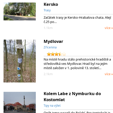
Kersko
Trasy
Začátek trasy je Kersko-Hrabalova chata. Alejí
č.25 po…
1.1km
více »
Mydlovar
Zřícenina
Na místě hradu stálo prehistorické hradiště a
středověká ves Mydlovar. Hrad byl na jejím
místě založen v 1. polovině 13. století…
2.1km
více »
Kolem Labe z Nymburku do
Kostomlat
Tipy na výlet
Opět jsme vyrazili do Polabí. Pro tentokrát je