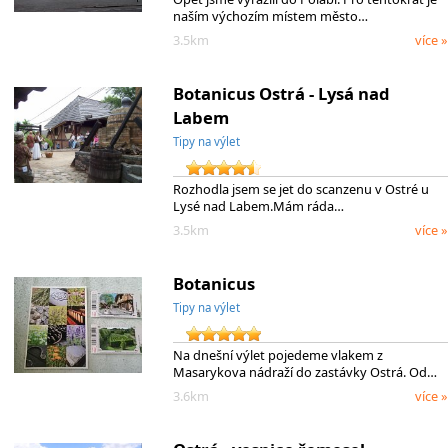
naším výchozím místem město…
3.5km
více »
Botanicus Ostrá - Lysá nad
Labem
Tipy na výlet
Rozhodla jsem se jet do scanzenu v Ostré u
Lysé nad Labem.Mám ráda…
3.5km
více »
Botanicus
Tipy na výlet
Na dnešní výlet pojedeme vlakem z
Masarykova nádraží do zastávky Ostrá. Od…
3.6km
více »