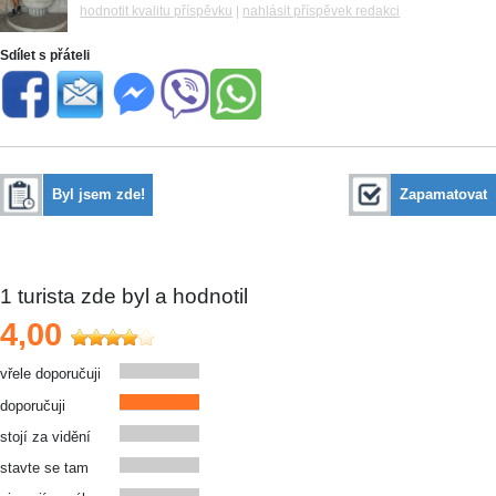
hodnotit kvalitu příspěvku
|
nahlásit příspěvek redakci
Sdílet s přáteli
Byl jsem zde!
Zapamatovat
1
turista zde byl a hodnotil
4,00
vřele doporučuji
doporučuji
stojí za vidění
stavte se tam