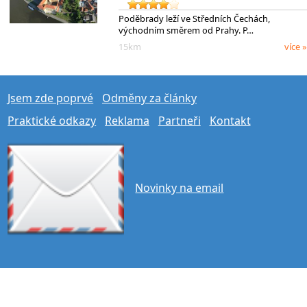
Poděbrady leží ve Středních Čechách,
východním směrem od Prahy. P…
15km
více »
Jsem zde poprvé
Odměny za články
Praktické odkazy
Reklama
Partneři
Kontakt
Novinky na email
přepnout na plnou verzi