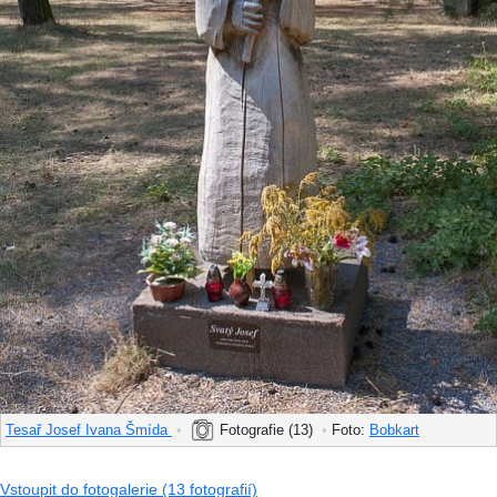
Tesař Josef Ivana Šmída
•
Fotografie (13)
•
Foto:
Bobkart
Vstoupit do fotogalerie (13 fotografií)