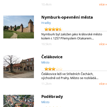
10.4km
více »
Nymburk-opevnění města
Hradby
Nymburk byl založen jako královské město
kolem r. 1257 Přemyslem Otakarem…
10.5km
více »
Čelákovice
Město
Čelákovice leží ve Středních Čechách,
východně od Prahy. Město se rozkládá…
11.2km
více »
Poděbrady
Město