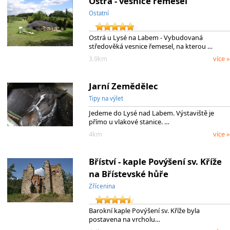
Ostrá - vesnice řemesel
Ostatní
Ostrá u Lysé na Labem - Vybudovaná
středověká vesnice řemesel, na kterou …
3.9km
více »
Jarní Zemědělec
Tipy na výlet
Jedeme do Lysé nad Labem. Výstaviště je
přímo u vlakové stanice. …
4km
více »
Bříství - kaple Povýšení sv. Kříže
na Břístevské hůře
Zřícenina
Barokní kaple Povýšení sv. Kříže byla
postavena na vrcholu…