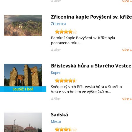
4.4km
více »
Zřícenina kaple Povýšení sv. kříže
Zřícenina
Barokní Kaple Povýšení sv. Kříže byla
postavena roku…
4.4km
více »
Břístevská hůra u Starého Vestce
Kopec
Svědecký vrch Břístevská hůra u Starého
Soutěž 1 bod
Vesce s vrcholem ve výšce 240 m…
4.5km
více »
Sadská
Město