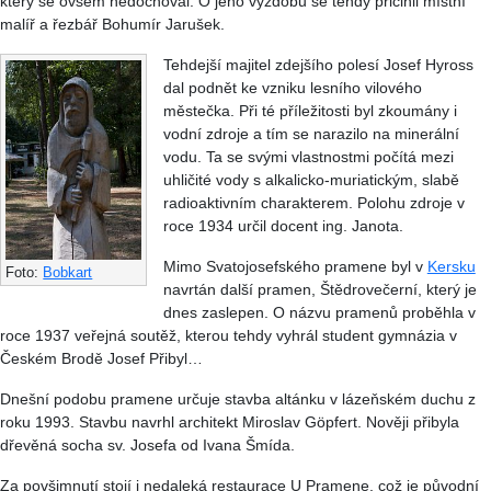
který se ovšem nedochoval. O jeho výzdobu se tehdy přičinil místní
malíř a řezbář Bohumír Jarušek.
Tehdejší majitel zdejšího polesí Josef Hyross
dal podnět ke vzniku lesního vilového
městečka. Při té příležitosti byl zkoumány i
vodní zdroje a tím se narazilo na minerální
vodu. Ta se svými vlastnostmi počítá mezi
uhličité vody s alkalicko-muriatickým, slabě
radioaktivním charakterem. Polohu zdroje v
roce 1934 určil docent ing. Janota.
Mimo Svatojosefského pramene byl v
Kersku
Foto:
Bobkart
navrtán další pramen, Štědrovečerní, který je
dnes zaslepen. O názvu pramenů proběhla v
roce 1937 veřejná soutěž, kterou tehdy vyhrál student gymnázia v
Českém Brodě Josef Přibyl…
Dnešní podobu pramene určuje stavba altánku v lázeňském duchu z
roku 1993. Stavbu navrhl architekt Miroslav Göpfert. Nověji přibyla
dřevěná socha sv. Josefa od Ivana Šmída.
Za povšimnutí stojí i nedaleká restaurace U Pramene, což je původní