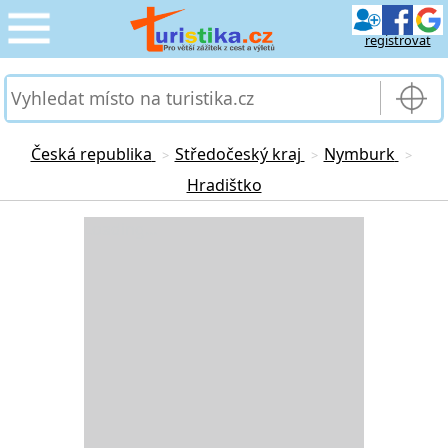
registrovat
CESTOVÁNÍ
›
SLUŽBY & DOPRAVA
›
Česká republika
Středočeský kraj
Nymburk
>
>
>
Hradištko
PRO TURISTY
›
Loading...
MOJE TURISTIKA
›