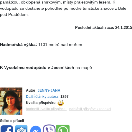
památkou, obklopená smrkovým, místy pralesovitým lesem. K
vodopádu se dostanete pohodlně po modré turistické značce z Bělé
pod Pradědem.
Poslední aktualizace: 24.1.2015
Nadmořská výška:
1101 metrů nad mořem
K Vysokému vodopádu v Jeseníkách
na mapě
Autor:
JENNY-JANA
Další články autora:
1297
Kvalita příspěvku:
hodnotit kvalitu příspěvku
|
nahlásit příspěvek redakci
Sdílet s přáteli