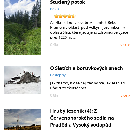
Studený potok
Potok
Asi 4km dlouhý levobřežní přítok Bělé.
Pramení v oblasti pod Velkým Jezerníkem, v
oblasti Slatí, které jsou jeho zdrojnicí ve výšce
přes 1220 m. …
0.4km
více »
O Slatích a borůvkových snech
Cestopisy
Jak známo, nic se nejí tak horké, jak se uvaří.
Přes tuto zkutečnost…
0.8km
více »
Hrubý Jeseník (4): Z
Červenohorského sedla na
Praděd a Vysoký vodopád