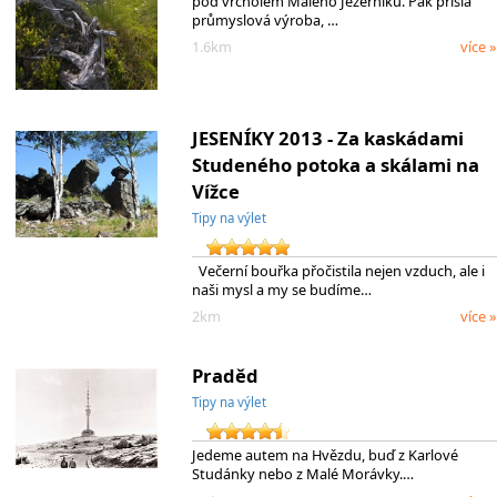
pod vrcholem Malého Jezerníku. Pak přišla
průmyslová výroba, …
1.6km
více »
JESENÍKY 2013 - Za kaskádami
Studeného potoka a skálami na
Vížce
Tipy na výlet
Večerní bouřka přočistila nejen vzduch, ale i
naši mysl a my se budíme…
2km
více »
Praděd
Tipy na výlet
Jedeme autem na Hvězdu, buď z Karlové
Studánky nebo z Malé Morávky.…