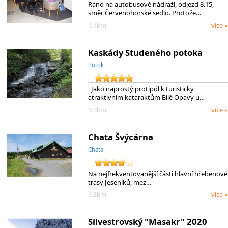
Ráno na autobusové nádraží, odjezd 8.15,
směr Červenohorské sedlo. Protože…
1.1km
více »
Kaskády Studeného potoka
Potok
Jako naprostý protipól k turisticky
atraktivním kataraktům Bílé Opavy u…
1.3km
více »
Chata Švýcárna
Chata
Na nejfrekventovanější části hlavní hřebenové
trasy Jeseníků, mez…
1.3km
více »
Silvestrovský "Masakr" 2020