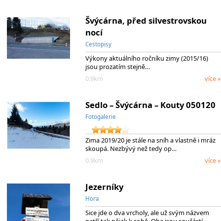
Švýcárna, před silvestrovskou
nocí
Cestopisy
Výkony aktuálního ročníku zimy (2015/16)
jsou prozatím stejně…
0.9km
více »
Sedlo – Švýcárna – Kouty 050120
Fotogalerie
Zima 2019/20 je stále na sníh a vlastně i mráz
skoupá. Nezbývý než tedy op…
0.9km
více »
Jezerníky
Hora
Sice jde o dva vrcholy, ale už svým názvem
patří tak nějak k sobě. Oba jsou součástí