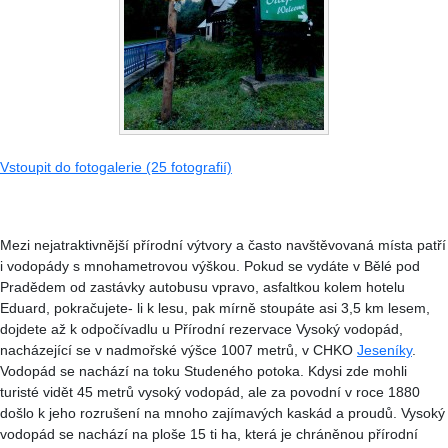
Vstoupit do fotogalerie (25 fotografií)
Mezi nejatraktivnější přírodní výtvory a často navštěvovaná místa patří
i vodopády s mnohametrovou výškou. Pokud se vydáte v Bělé pod
Pradědem od zastávky autobusu vpravo, asfaltkou kolem hotelu
Eduard, pokračujete- li k lesu, pak mírně stoupáte asi 3,5 km lesem,
dojdete až k odpočívadlu u Přírodní rezervace Vysoký vodopád,
nacházející se v nadmořské výšce 1007 metrů, v CHKO
Jeseníky
.
Vodopád se nachází na toku Studeného potoka. Kdysi zde mohli
turisté vidět 45 metrů vysoký vodopád, ale za povodní v roce 1880
došlo k jeho rozrušení na mnoho zajímavých kaskád a proudů. Vysoký
vodopád se nachází na ploše 15 ti ha, která je chráněnou přírodní