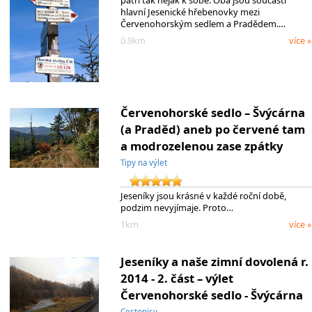
hlavní Jesenické hřebenovky mezi
Červenohorským sedlem a Pradědem.…
0.9km
více »
Červenohorské sedlo – Švýcárna
(a Praděd) aneb po červené tam
a modrozelenou zase zpátky
Tipy na výlet
Jeseníky jsou krásné v každé roční době,
podzim nevyjímaje. Proto…
1km
více »
Jeseníky a naše zimní dovolená r.
2014 - 2. část – výlet
Červenohorské sedlo - Švýcárna
Cestopisy