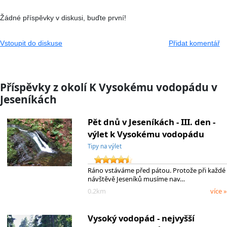
Žádné příspěvky v diskusi, buďte první!
Vstoupit do diskuse
Přidat komentář
Příspěvky z okolí K Vysokému vodopádu v
Jeseníkách
Pět dnů v Jeseníkách - III. den -
výlet k Vysokému vodopádu
Tipy na výlet
Ráno vstáváme před pátou. Protože při každé
návštěvě Jeseníků musíme nav…
0.2km
více »
Vysoký vodopád - nejvyšší