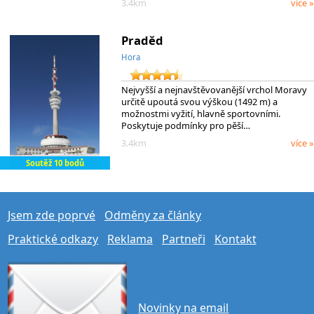
3.4km
více »
Praděd
Hora
Nejvyšší a nejnavštěvovanější vrchol Moravy
určitě upoutá svou výškou (1492 m) a
možnostmi vyžití, hlavně sportovními.
Poskytuje podmínky pro pěší…
3.4km
více »
Soutěž 10 bodů
Jsem zde poprvé
Odměny za články
Praktické odkazy
Reklama
Partneři
Kontakt
Novinky na email