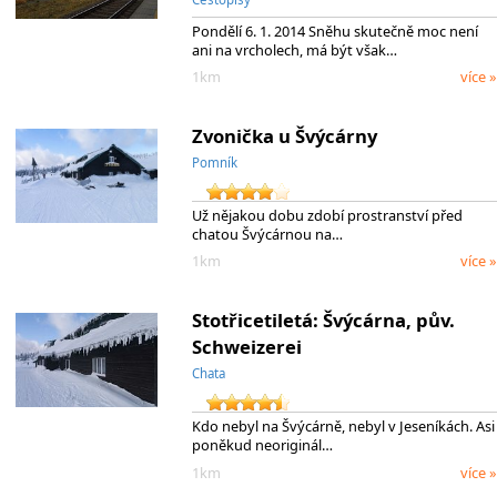
Pondělí 6. 1. 2014 Sněhu skutečně moc není
ani na vrcholech, má být však…
1km
více »
Zvonička u Švýcárny
Pomník
Už nějakou dobu zdobí prostranství před
chatou Švýcárnou na…
1km
více »
Stotřicetiletá: Švýcárna, pův.
Schweizerei
Chata
Kdo nebyl na Švýcárně, nebyl v Jeseníkách. Asi
poněkud neoriginál…
1km
více »