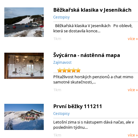
Běžkařská klasika v Jeseníkách
Cestopisy
Běžkařská klasika V Jeseníkách Po oblevě,
která se dostavila konce…
1km
více »
Švýcárna - nástěnná mapa
Zajímavost
Přitažlivost horských penzionů a chat mimo
samotné skutečnosti,…
1km
více »
První běžky 111211
Cestopisy
Letošní zima si s nástupem dává načas, ale v
posledním týdnu…
1km
více »