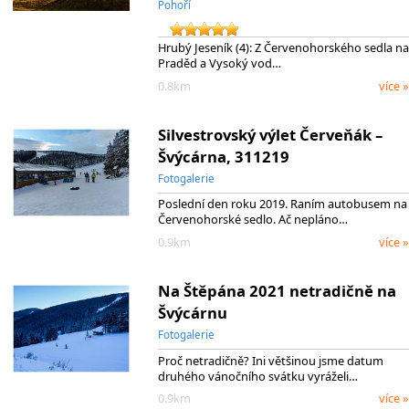
Pohoří
Hrubý Jeseník (4): Z Červenohorského sedla na
Praděd a Vysoký vod…
0.8km
více »
Silvestrovský výlet Červeňák –
Švýcárna, 311219
Fotogalerie
Poslední den roku 2019. Raním autobusem na
Červenohorské sedlo. Ač nepláno…
0.9km
více »
Na Štěpána 2021 netradičně na
Švýcárnu
Fotogalerie
Proč netradičně? Ini většinou jsme datum
druhého vánočního svátku vyráželi…
0.9km
více »