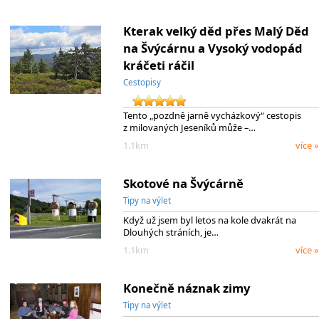
Kterak velký děd přes Malý Děd
na Švýcárnu a Vysoký vodopád
kráčeti ráčil
Cestopisy
Tento „pozdně jarně vycházkový“ cestopis
z milovaných Jeseníků může –…
1.1km
více »
Skotové na Švýcárně
Tipy na výlet
Když už jsem byl letos na kole dvakrát na
Dlouhých stráních, je…
1.1km
více »
Konečně náznak zimy
Tipy na výlet