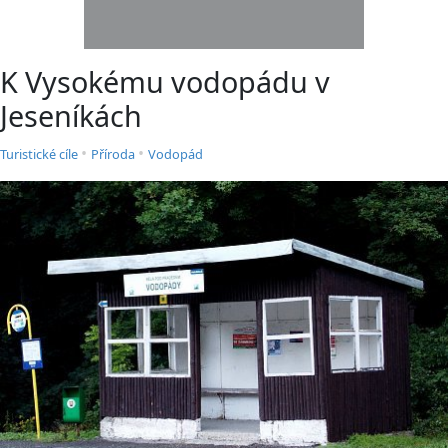
K Vysokému vodopádu v
Jeseníkách
•
•
Turistické cíle
Příroda
Vodopád