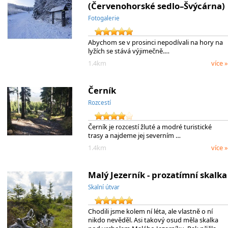
(Červenohorské sedlo–Švýcárna)
Fotogalerie
Abychom se v prosinci nepodívali na hory na
lyžích se stává výjimečně.…
1.4km
více »
Černík
Rozcestí
Černík je rozcestí žluté a modré turistické
trasy a najdeme jej severním …
1.4km
více »
Malý Jezerník - prozatímní skalka
Skalní útvar
Chodili jsme kolem ní léta, ale vlastně o ní
nikdo nevěděl. Asi takový osud měla skalka