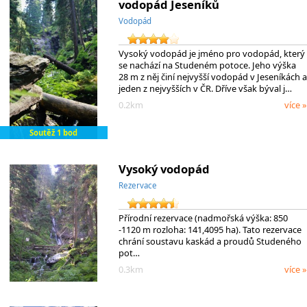
vodopád Jeseníků
Vodopád
Vysoký vodopád je jméno pro vodopád, který
se nachází na Studeném potoce. Jeho výška
28 m z něj činí nejvyšší vodopád v Jeseníkách a
jeden z nejvyšších v ČR. Dříve však býval j…
0.2km
více »
Soutěž 1 bod
Vysoký vodopád
Rezervace
Přírodní rezervace (nadmořská výška: 850
-1120 m rozloha: 141,4095 ha). Tato rezervace
chrání soustavu kaskád a proudů Studeného
pot…
0.3km
více »