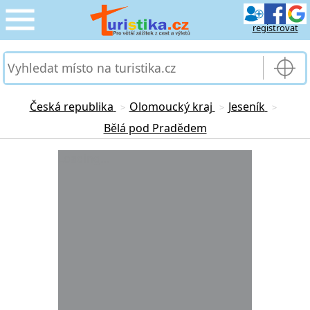
registrovat
CESTOVÁNÍ
›
SLUŽBY & DOPRAVA
›
Česká republika
Olomoucký kraj
Jeseník
>
>
>
Bělá pod Pradědem
PRO TURISTY
›
Loading...
MOJE TURISTIKA
›