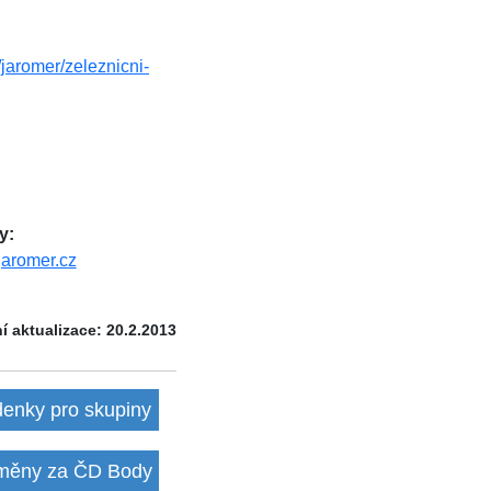
z/jaromer/zeleznicni-
y:
aromer.cz
í aktualizace: 20.2.2013
denky pro skupiny
ěny za ČD Body