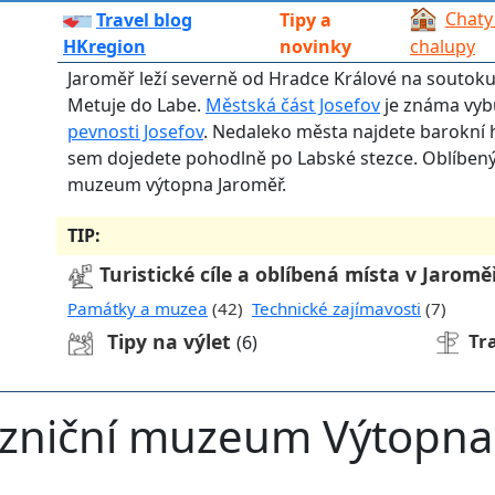
Chaty
Travel blog
Tipy a
HKregion
novinky
chalupy
Jaroměř leží severně od Hradce Králové na soutoku
Metuje do Labe.
Městská část Josefov
je známa vyb
pevnosti Josefov
. Nedaleko města najdete barokní 
sem dojedete pohodlně po Labské stezce. Oblíbeným
muzeum výtopna Jaroměř.
TIP:
Turistické cíle a oblíbená místa v Jaroměř
Památky a muzea
(42)
Technické zajímavosti
(7)
Tipy na výlet
Tr
(6)
lezniční muzeum Výtopna