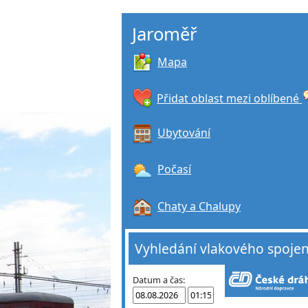
Jaroměř
Mapa
Přidat oblast mezi oblíbené
Ubytování
Počasí
Chaty a Chalupy
Vyhledání vlakového spojen
Datum a čas: