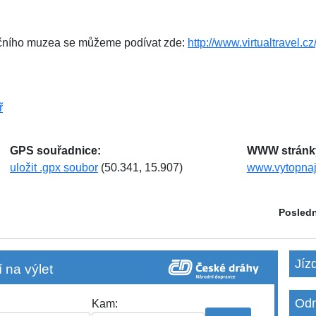
ničního muzea se můžeme podívat zde:
http://www.virtualtravel.c
ř
GPS souřadnice:
WWW stránk
uložit .gpx soubor
(50.341, 15.907)
www.vytopnaj
Posledn
Jíz
 na výlet
Odm
Kam: