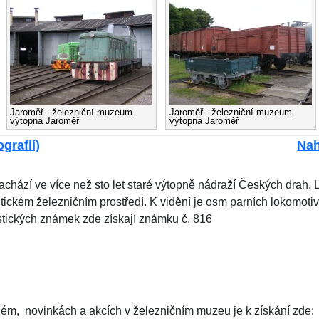
Jaroměř - železniční muzeum
Jaroměř - železniční muzeum
výtopna Jaroměř
výtopna Jaroměř
grafií)
Nah
achází ve více než sto let staré výtopně nádraží Českých drah. 
tickém železničním prostředí. K vidění je osm parních lokomotiv 
istických známek zde získají známku č. 816
pném, novinkách a akcích v železničním muzeu je k získání zde: