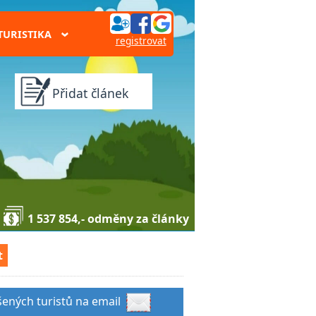
TURISTIKA
›
registrovat
Přidat článek
1 537 854,- odměny za články
t
šených turistů na email