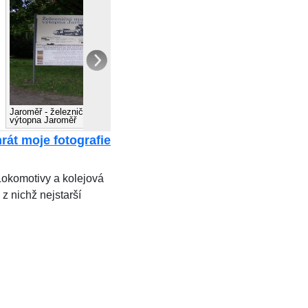
Jaroměř - železniční muzeum
Jaroměř - železniční muzeum
výtopna Jaroměř
výtopna Jaroměř
rát moje fotografie
Lokomotivy a kolejová
z nichž nejstarší