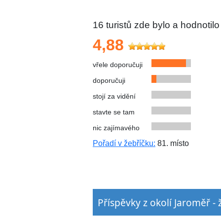
16
turistů zde bylo a hodnotilo
4,88
vřele doporučuji
doporučuji
stojí za vidění
stavte se tam
nic zajímavého
Pořadí v žebříčku:
81. místo
Příspěvky z okolí Jaroměř 