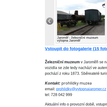
Jaroměř - železniční muzeum
výtopna Jaroměř
Vstoupit do fotogalerie (15 foto
Železniční muzeum
v Jaroměři se n
vozidla se zde tedy nachází ve auten
pochází z roku 1873. Sběreatelé tur
prohlídky muzea
Kontakt:
email:
prohlidky@vytopnajaromer.cz
tel: 728 042 999
Aktuální info o provozní době, vstu