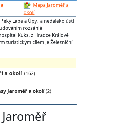
 a
Mapa Jaroměř a
okolí
 řeky Labe a Úpy. a nedaleko ústí
udováním rozsáhlé
hospital Kuks, z Hradce Králové
 turistickým cílem je Železniční
i a okolí
(162)
asy Jaroměř a okolí
(2)
 Jaroměř