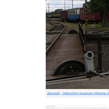
Jaroměř - železniční muzeum výtopna 