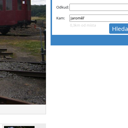
Odkud:
Kam:
0,3km od místa