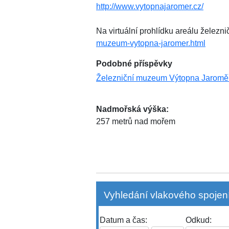
http://www.vytopnajaromer.cz/
Na virtuální prohlídku areálu želez
muzeum-vytopna-jaromer.html
Podobné příspěvky
Železniční muzeum Výtopna Jaromě
Nadmořská výška:
257 metrů nad mořem
Vyhledání vlakového spojení
Datum a čas:
Odkud: