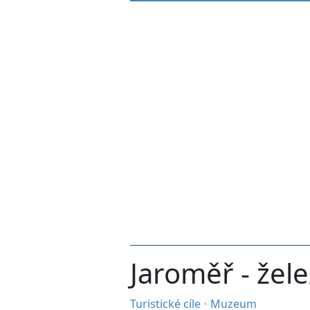
Jaroměř - že
Turistické cíle
•
Muzeum