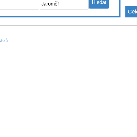
Cel
atelů