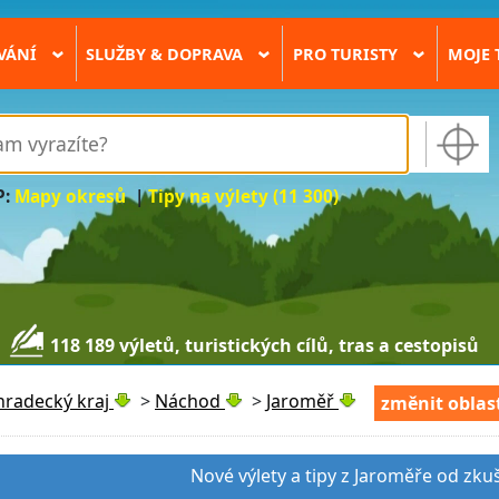
VÁNÍ
SLUŽBY & DOPRAVA
PRO TURISTY
MOJE 
›
›
›
P:
Mapy okresů
|
Tipy na výlety (11 300)
118 189 výletů, turistických cílů, tras a cestopisů
hradecký kraj
>
Náchod
>
Jaroměř
změnit oblas
Nové výlety a tipy z Jaroměře od zku