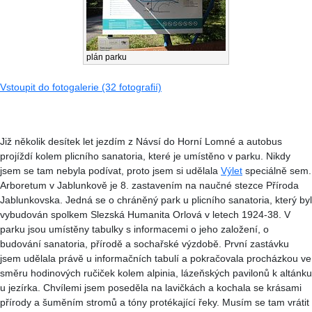
plán parku
Vstoupit do fotogalerie (32 fotografií)
Již několik desítek let jezdím z Návsí do Horní Lomné a autobus
projíždí kolem plicního sanatoria, které je umístěno v parku. Nikdy
jsem se tam nebyla podívat, proto jsem si udělala
Výlet
speciálně sem.
Arboretum v Jablunkově je 8. zastavením na naučné stezce Příroda
Jablunkovska. Jedná se o chráněný park u plicního sanatoria, který byl
vybudován spolkem Slezská Humanita Orlová v letech 1924-38. V
parku jsou umístěny tabulky s informacemi o jeho založení, o
budování sanatoria, přírodě a sochařské výzdobě. První zastávku
jsem udělala právě u informačních tabulí a pokračovala procházkou ve
směru hodinových ručiček kolem alpinia, lázeňských pavilonů k altánku
u jezírka. Chvílemi jsem poseděla na lavičkách a kochala se krásami
přírody a šuměním stromů a tóny protékající řeky. Musím se tam vrátit