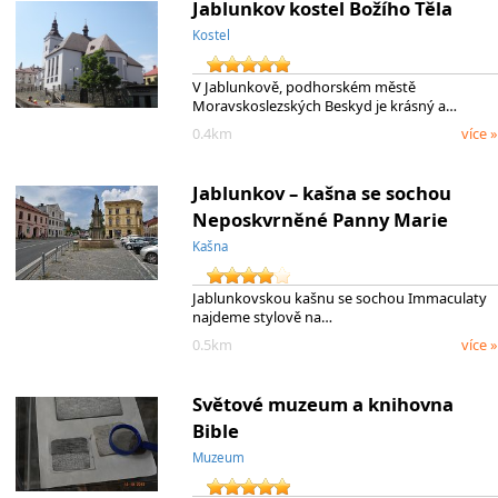
Jablunkov kostel Božího Těla
Kostel
V Jablunkově, podhorském městě
Moravskoslezských Beskyd je krásný a…
0.4km
více »
Jablunkov – kašna se sochou
Neposkvrněné Panny Marie
Kašna
Jablunkovskou kašnu se sochou Immaculaty
najdeme stylově na…
0.5km
více »
Světové muzeum a knihovna
Bible
Muzeum