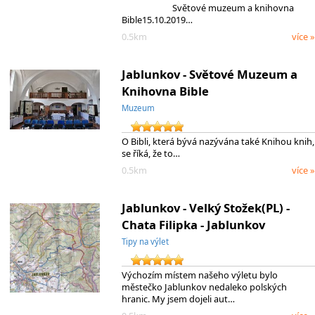
Světové muzeum a knihovna
Bible15.10.2019…
0.5km
více »
Jablunkov - Světové Muzeum a
Knihovna Bible
Muzeum
O Bibli, která bývá nazývána také Knihou knih,
se říká, že to…
0.5km
více »
Jablunkov - Velký Stožek(PL) -
Chata Filipka - Jablunkov
Tipy na výlet
Výchozím místem našeho výletu bylo
městečko Jablunkov nedaleko polských
hranic. My jsem dojeli aut…