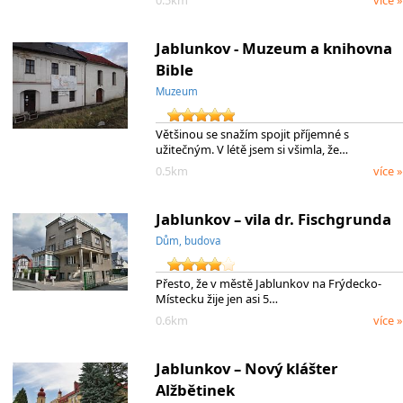
0.5km
více »
Jablunkov - Muzeum a knihovna
Bible
Muzeum
Většinou se snažím spojit příjemné s
užitečným. V létě jsem si všimla, že…
0.5km
více »
Jablunkov – vila dr. Fischgrunda
Dům, budova
Přesto, že v městě Jablunkov na Frýdecko-
Místecku žije jen asi 5…
0.6km
více »
Jablunkov – Nový klášter
Alžbětinek