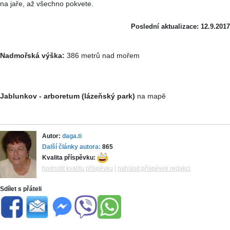
na jaře, až všechno pokvete.
Poslední aktualizace: 12.9.2017
Nadmořská výška:
386 metrů nad mořem
Jablunkov - arboretum (lázeňský park)
na mapě
Autor:
daga.ti
Další články autora:
865
Kvalita příspěvku:
hodnotit kvalitu příspěvku
|
nahlásit příspěvek redakci
Sdílet s přáteli