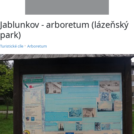
Jablunkov - arboretum (lázeňský
park)
•
Turistické cíle
Arboretum