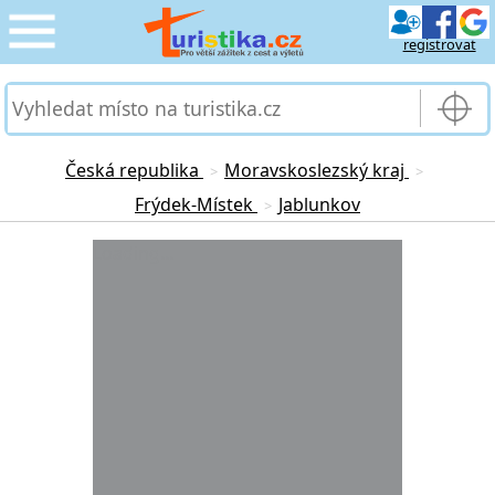
registrovat
CESTOVÁNÍ
›
SLUŽBY & DOPRAVA
›
Česká republika
Moravskoslezský kraj
>
>
Frýdek-Místek
Jablunkov
>
PRO TURISTY
›
Loading...
MOJE TURISTIKA
›