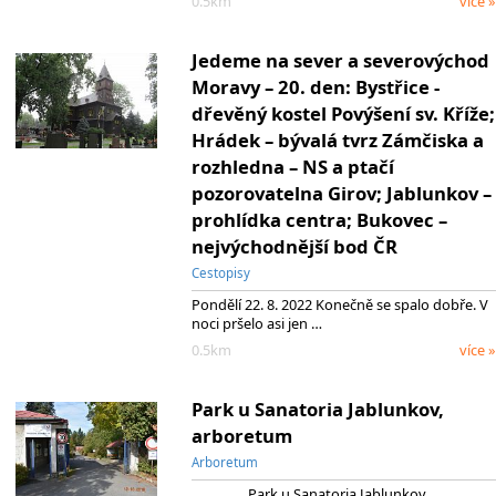
0.5km
více »
Jedeme na sever a severovýchod
Moravy – 20. den: Bystřice -
dřevěný kostel Povýšení sv. Kříže;
Hrádek – bývalá tvrz Zámčiska a
rozhledna – NS a ptačí
pozorovatelna Girov; Jablunkov –
prohlídka centra; Bukovec –
nejvýchodnější bod ČR
Cestopisy
Pondělí 22. 8. 2022 Konečně se spalo dobře. V
noci pršelo asi jen …
0.5km
více »
Park u Sanatoria Jablunkov,
arboretum
Arboretum
Park u Sanatoria Jablunkov,