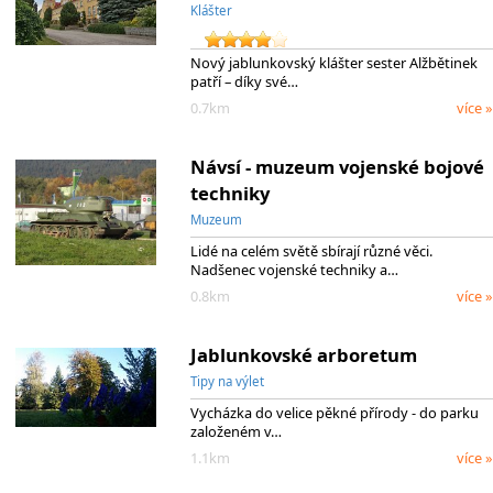
Klášter
Nový jablunkovský klášter sester Alžbětinek
patří – díky své…
0.7km
více »
Návsí - muzeum vojenské bojové
techniky
Muzeum
Lidé na celém světě sbírají různé věci.
Nadšenec vojenské techniky a…
0.8km
více »
Jablunkovské arboretum
Tipy na výlet
Vycházka do velice pěkné přírody - do parku
založeném v…
1.1km
více »