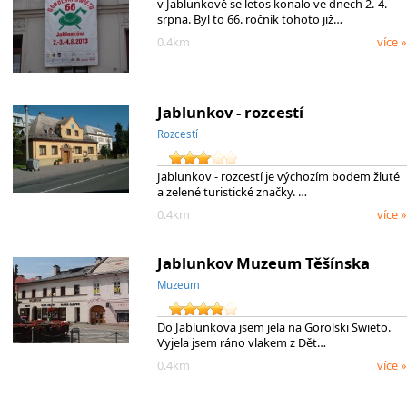
v Jablunkově se letos konalo ve dnech 2.-4.
srpna. Byl to 66. ročník tohoto již…
0.4km
více »
Jablunkov - rozcestí
Rozcestí
Jablunkov - rozcestí je výchozím bodem žluté
a zelené turistické značky. …
0.4km
více »
Jablunkov Muzeum Těšínska
Muzeum
Do Jablunkova jsem jela na Gorolski Swieto.
Vyjela jsem ráno vlakem z Dět…
0.4km
více »