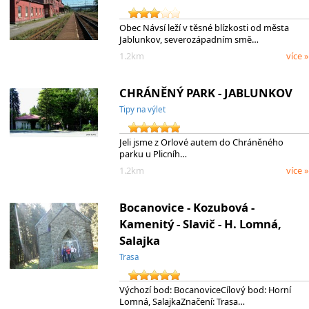
Obec Návsí leží v těsné blízkosti od města
Jablunkov, severozápadním smě…
1.2km
více »
CHRÁNĚNÝ PARK - JABLUNKOV
Tipy na výlet
Jeli jsme z Orlové autem do Chráněného
parku u Plicníh…
1.2km
více »
Bocanovice - Kozubová -
Kamenitý - Slavič - H. Lomná,
Salajka
Trasa
Výchozí bod: BocanoviceCílový bod: Horní
Lomná, SalajkaZnačení: Trasa…