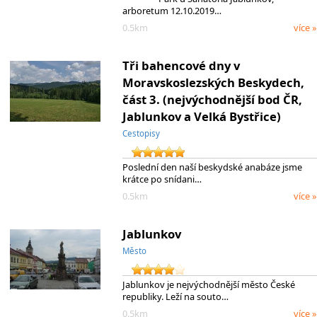
arboretum 12.10.2019…
0.5km
více »
Tři bahencové dny v
Moravskoslezských Beskydech,
část 3. (nejvýchodnější bod ČR,
Jablunkov a Velká Bystřice)
Cestopisy
Poslední den naší beskydské anabáze jsme
krátce po snídani…
0.5km
více »
Jablunkov
Město
Jablunkov je nejvýchodnější město České
republiky. Leží na souto…
0.5km
více »