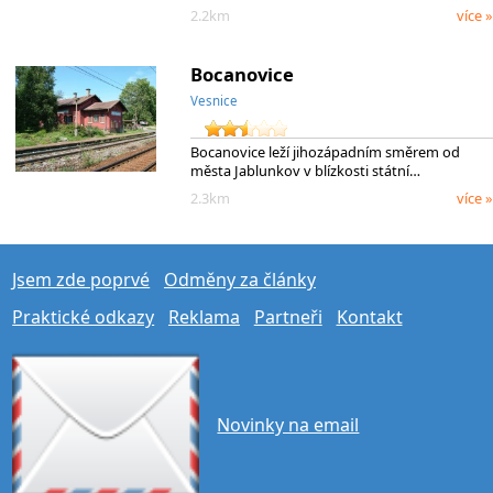
2.2km
více »
Bocanovice
Vesnice
Bocanovice leží jihozápadním směrem od
města Jablunkov v blízkosti státní…
2.3km
více »
Jsem zde poprvé
Odměny za články
Praktické odkazy
Reklama
Partneři
Kontakt
Novinky na email