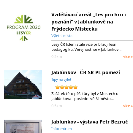
Vzdělávací areál „Les pro hru i
poznání“ v Jablunkově na
Frýdecko Místecku
Výletní místo
Lesy ČR lidem stále více přibližují lesní
pedagogiku. Veřejnosti se v Jablunkov…
0.5km
více »
Jablůnkov - ČR-SR-PL pomezí
Tipy na výlet
Začátek této pěší tůry byl v Mostech u
Jablůnkova - poslední větší město…
0.5km
více »
Jablunkov - výstava Petr Bezruč
Infocentrum