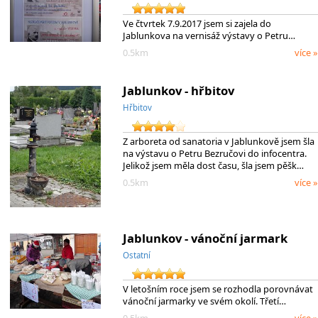
Ve čtvrtek 7.9.2017 jsem si zajela do
Jablunkova na vernisáž výstavy o Petru…
0.5km
více »
Jablunkov - hřbitov
Hřbitov
Z arboreta od sanatoria v Jablunkově jsem šla
na výstavu o Petru Bezručovi do infocentra.
Jelikož jsem měla dost času, šla jsem pěšk…
0.5km
více »
Jablunkov - vánoční jarmark
Ostatní
V letošním roce jsem se rozhodla porovnávat
vánoční jarmarky ve svém okolí. Třetí…