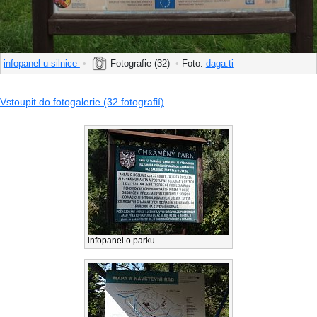
infopanel u silnice
•
Fotografie (32)
•
Foto:
daga.ti
Vstoupit do fotogalerie (32 fotografií)
infopanel o parku