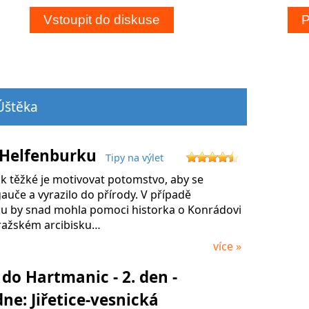
Úštěka
 Helfenburku
Tipy na výlet
ak těžké je motivovat potomstvo, aby se
gauče a vyrazilo do přírody. V případě
u by snad mohla pomoci historka o Konrádovi
pražském arcibisku…
více »
do Hartmanic - 2. den -
ne: Jiřetice-vesnická