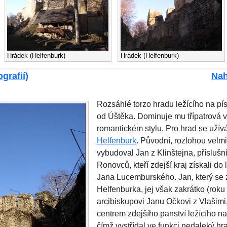
Hrádek (Helfenburk)
Hrádek (Helfenburk)
grafií)
Nah
Rozsáhlé torzo hradu ležícího na p
od Úštěka. Dominuje mu třípatrová v
romantickém stylu. Pro hrad se užív
Helfenburk
. Původní, rozlohou velmi
vybudoval Jan z Klinštejna, příslušn
Ronovců, kteří zdejší kraj získali do 
Jana Lucemburského. Jan, který se z
Helfenburka, jej však zakrátko (roku
arcibiskupovi Janu Očkovi z Vlašimi
centrem zdejšího panství ležícího n
čímž vystřídal ve funkci nedaleký hra