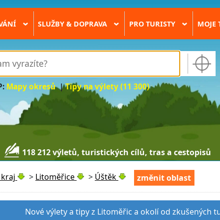
VÁNÍ
SLUŽBY & DOPRAVA
PRO TURISTY
MOJE 
›
›
›
P:
Mapy okresů
|
Tipy na výlety (11 300)
118 212 výletů, turistických cílů, tras a cestopisů
kraj
>
Litoměřice
>
Úštěk
změnit oblast
Nové výlety a tipy z Litoměřic a okolí od zkušených t