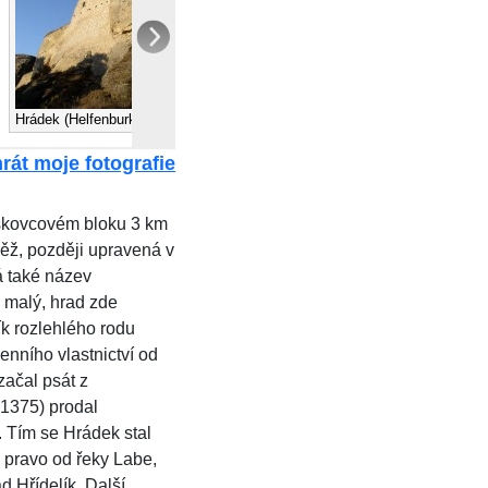
Hrádek (Helfenburk)
Hrádek (Helfenburk)
rát moje fotografie
ískovcovém bloku 3 km
ěž, později upravená v
á také název
 malý, hrad zde
ík rozlehlého rodu
lenního vlastnictví od
ačal psát z
 1375) prodal
. Tím se Hrádek stal
a pravo od řeky Labe,
d Hřídelík. Další