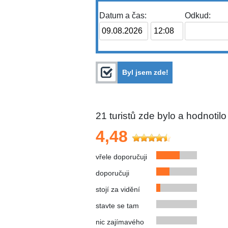
Datum a čas:
Odkud:
Byl jsem zde!
21
turistů zde bylo a hodnotilo
4,48
vřele doporučuji
doporučuji
stojí za vidění
stavte se tam
nic zajímavého