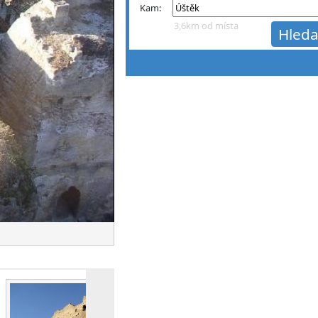
Kam:
3,6km od místa