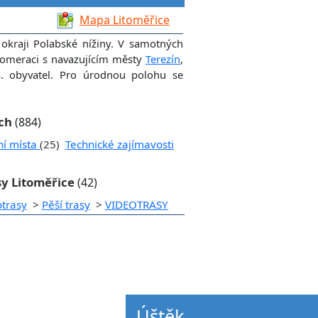
Mapa Litoměřice
kraji Polabské nížiny. V samotných
 aglomeraci s navazujícím městy
Terezín
,
is. obyvatel. Pro úrodnou polohu se
ích
(884)
ní místa
(25)
Technické zajímavosti
sy Litoměřice
(42)
otrasy
>
Pěší trasy
>
VIDEOTRASY
Úštěk