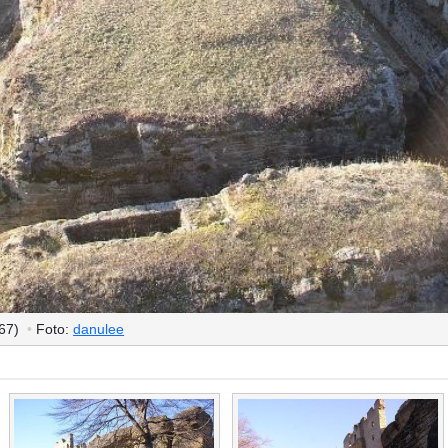
(67)
•
Foto:
danulee