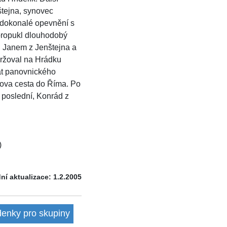
štejna, synovec
o dokonalé opevnění s
 propukl dlouhodobý
i Janem z Jenštejna a
držoval na Hrádku
at panovnického
anova cesta do Říma. Po
l poslední, Konrád z
)
ní aktualizace: 1.2.2005
denky pro skupiny