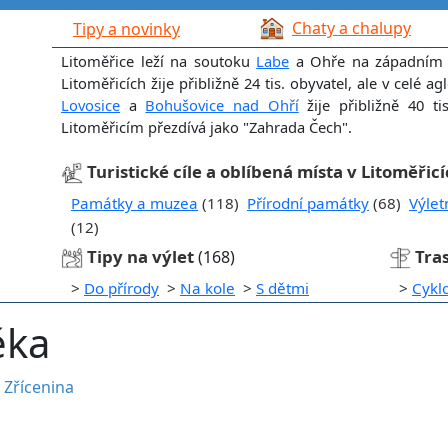
Chaty a chalupy
Tipy a novinky
Litoměřice leží na soutoku
Labe
a Ohře na západním o
Litoměřicích žije přibližně 24 tis. obyvatel, ale v celé
Lovosice
a
Bohušovice nad Ohří
žije přibližně 40 t
Litoměřicím přezdívá jako "Zahrada Čech".
Turistické cíle a oblíbená místa v Litoměřic
Památky a muzea
(118)
Přírodní památky
(68)
Výlet
(12)
Tipy na výlet
Tra
(168)
>
Do přírody
>
Na kole
>
S dětmi
>
Cykl
ěka
•
Zřícenina