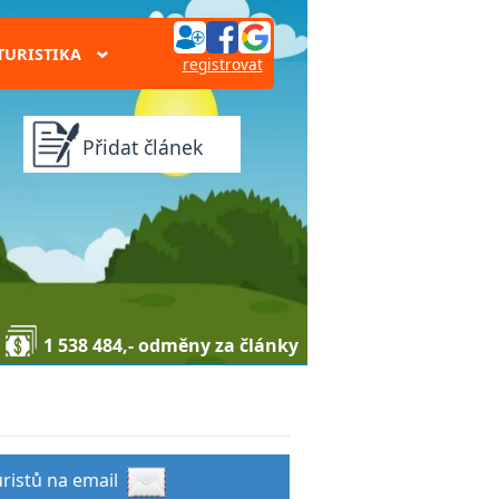
TURISTIKA
›
registrovat
Přidat článek
1 538 484,- odměny za články
uristů na email