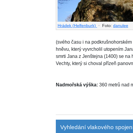
Hrádek (Helfenburk)
•
Foto:
danulee
(svého času i na podkrušnohorském 
hněvu, který vyvrcholil utopením Ja
smrti Jana z Jenštejna (1400) se na 
Vechty, který si choval přízeň panovn
Nadmořská výška:
360 metrů nad
Vyhledání vlakového spojení