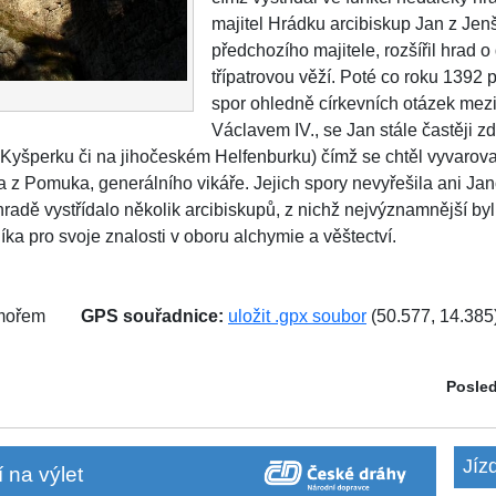
majitel Hrádku arcibiskup Jan z Jen
předchozího majitele, rozšířil hrad 
třípatrovou věží. Poté co roku 1392
spor ohledně církevních otázek mez
Václavem IV., se Jan stále častěji z
Kyšperku či na jihočeském Helfenburku) čímž se chtěl vyvarov
na z Pomuka, generálního vikáře. Jejich spory nevyřešila ani J
hradě vystřídalo několik arcibiskupů, z nichž nejvýznamnější by
íka pro svoje znalosti v oboru alchymie a věštectví.
 mořem
GPS souřadnice:
uložit .gpx soubor
(50.577, 14.385
Posled
Jíz
 na výlet