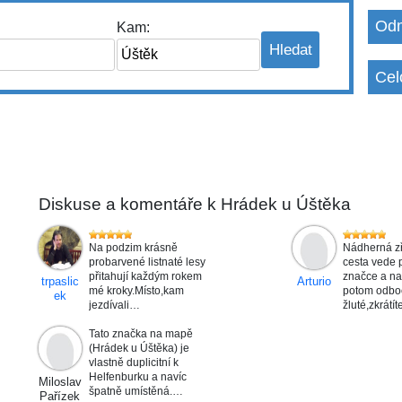
Odm
Kam:
Cel
Diskuse a komentáře k Hrádek u Úštěka
Na podzim krásně
Nádherná zř
probarvené listnaté lesy
cesta vede 
přitahují každým rokem
značce a na
trpaslic
Arturio
mé kroky.Místo,kam
potom odbo
ek
jezdívali…
žluté,zkrátí
Tato značka na mapě
(Hrádek u Úštěka) je
vlastně duplicitní k
Helfenburku a navíc
Miloslav
špatně umístěná.…
Pařízek