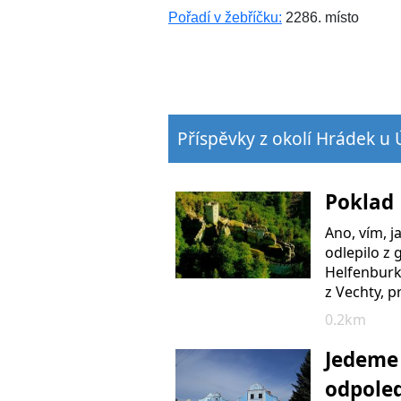
Pořadí v žebříčku:
2286. místo
Příspěvky z okolí Hrádek u 
Poklad
Ano, vím, j
odlepilo z 
Helfenburk
z Vechty, 
0.2km
Jedeme 
odpoled