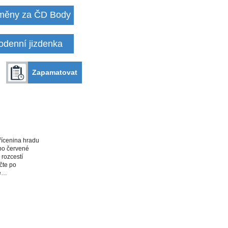
ěny za ČD Body
odenní jizdenka
Zapamatovat
ícenina hradu
po červené
 rozcestí
čte po
te…