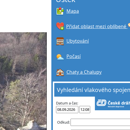
Mapa
Přidat oblast mezi oblíbené
Ubytování
Počasí
Chaty a Chalupy
Vyhledání vlakového spojen
Datum a čas:
Odkud: