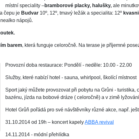
místní speciality –
bramborové placky, halušky,
ale minutkov
Na čepu je
Budvar
10º, 12º, tmavý ležák a specialita: 12º
kvasni
i nealko nápojů.
koutek.
ním barem
, která funguje celoročně. Na terase je příjemné pos
Provozní doba restaurace: Pondělí - neděle: 10.00 - 22.00
Služby, které nabízí hotel - sauna, whirlpool, školící místnost
Sport jaký můžete provozovat při pobytu na Grůni - turistika, c
bazénu, jízda na bobové dráze ( celoročně) a v zimě lyžování
Hotel Grůň pořádá pro své návštěvníky různé akce, např. ješt
31.10.2014 od 19h – koncert kapely
ABBA revival
14.11.2014 - módní přehlídka