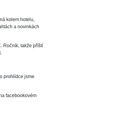
ená kolem hotelu,
ualitách a novinkách
 Ročník, takže příští
.
o prohlídce jsme
o na facebookovém