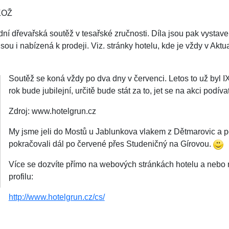
RKOŽ
ní dřevařská soutěž v tesařské zručnosti. Díla jsou pak vystav
sou i nabízená k prodeji. Viz. stránky hotelu, kde je vždy v Akt
Soutěž se koná vždy po dva dny v červenci. Letos to už byl IX.
rok bude jubilejní, určitě bude stát za to, jet se na akci podívat
Zdroj: www.hotelgrun.cz
My jsme jeli do Mostů u Jablunkova vlakem z Dětmarovic a p
pokračovali dál po červené přes Studeničný na Gírovou.
Více se dozvíte přímo na webových stránkách hotelu a neb
profilu:
http://www.hotelgrun.cz/cs/