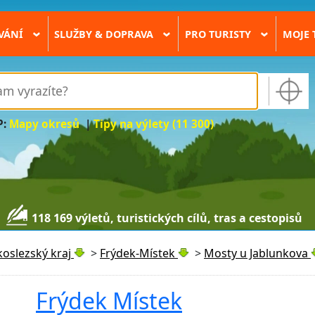
VÁNÍ
SLUŽBY & DOPRAVA
PRO TURISTY
MOJE 
›
›
›
P:
Mapy okresů
|
Tipy na výlety (11 300)
118 169 výletů, turistických cílů, tras a cestopisů
oslezský kraj
>
Frýdek-Místek
>
Mosty u Jablunkova
Frýdek Místek