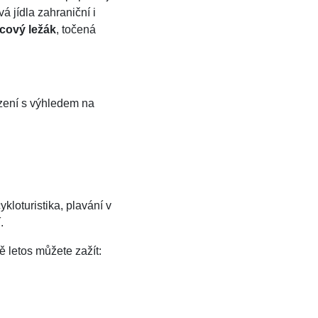
á jídla zahraniční i
cový ležák
, točená
ezení s výhledem na
ykloturistika, plavání v
.
ě letos můžete zažít: