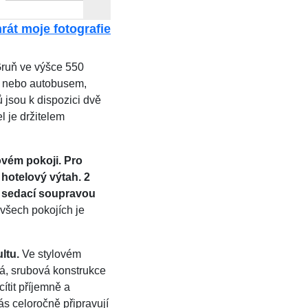
rát moje fotografie
ruň ve výšce 550
“, nebo autobusem,
 jsou k dispozici dvě
l je držitelem
ovém pokoji. Pro
 hotelový výtah. 2
a sedací soupravou
všech pokojích je
ltu.
Ve stylovém
ná, srubová konstrukce
ítit příjemně a
ás celoročně připravují