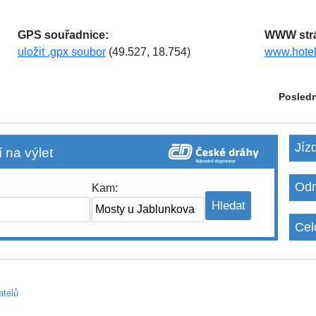
GPS souřadnice:
WWW str
uložit .gpx soubor
(49.527, 18.754)
www.hotel
Posledn
Jíz
 na výlet
Odm
Kam:
Cel
atelů