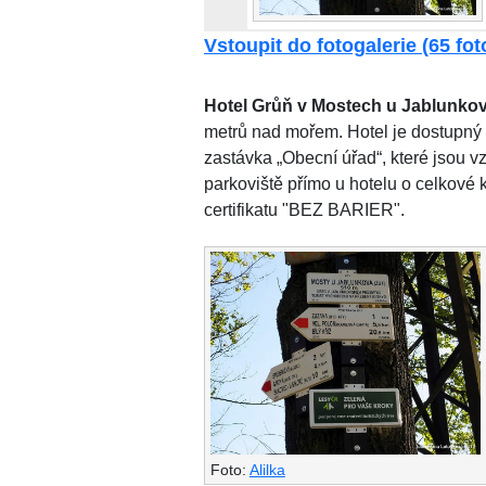
Vstoupit do fotogalerie (65 foto
Hotel Grůň v Mostech u Jablunko
metrů nad mořem. Hotel je dostupný 
zastávka „Obecní úřad“, které jsou v
parkoviště přímo u hotelu o celkové k
certifikatu "BEZ BARIER".
Foto:
Alilka