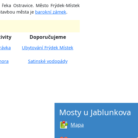
 řeka Ostravice. Město Frýdek-Místek
stavbou města je
barokní zámek
.
ivity
Doporučujeme
rávka
Ubytování Frýdek Místek
hora
Satinské vodopády
Mosty u Jablunkova
Mapa