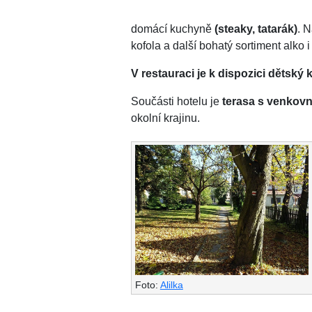
domácí kuchyně
(steaky, tatarák)
. 
kofola a další bohatý sortiment alko 
V restauraci je k dispozici dětský 
Součásti hotelu je
terasa s venkov
okolní krajinu.
Foto:
Alilka