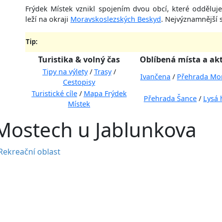
Frýdek Místek vznikl spojením dvou obcí, které odděluje
leží na okraji
Moravskoslezských Beskyd
. Nejvýznamnější 
Tip:
Turistika & volný čas
Oblíbená místa a akt
Tipy na výlety
/
Trasy
/
Ivančena
/
Přehrada Mo
Cestopisy
Turistické cíle
/
Mapa Frýdek
Přehrada Šance
/
Lysá 
Místek
Mostech u Jablunkova
Rekreační oblast