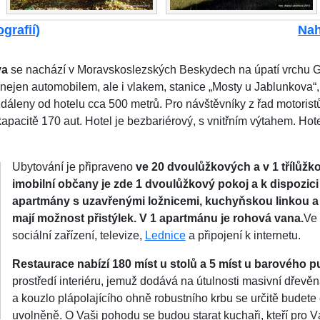
grafií)
Nah
va
se nachází v Moravskoslezských Beskydech na úpatí vrchu G
nejen automobilem, ale i vlakem, stanice „Mosty u Jablunkova
zdáleny od hotelu cca 500 metrů. Pro návštěvníky z řad motoristů
apacitě 170 aut. Hotel je bezbariérový, s vnitřním výtahem. Hote
Ubytování je připraveno
ve 20 dvoulůžkových a v 1 třílůžk
imobilní občany je zde 1 dvoulůžkový pokoj a k dispozici
apartmány s uzavřenými ložnicemi, kuchyňskou linkou 
mají možnost přistýlek. V 1 apartmánu je rohová vana.
Ve 
sociální zařízení, televize,
Lednice
a připojení k internetu.
Restaurace nabízí 180 míst u stolů a 5 míst u barového pu
prostředí interiéru, jemuž dodává na útulnosti masivní dřevě
a kouzlo plápolajícího ohně robustního krbu se určitě budete c
uvolněně. O Vaši pohodu se budou starat kuchaři, kteří pro V