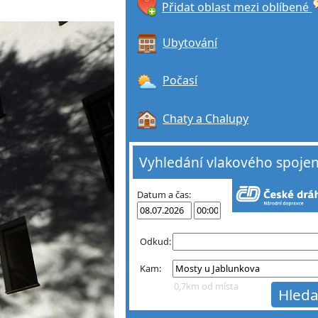
Přidat oblast mezi oblíbené
Ubytování
Počasí
Chaty a Chalupy
Vyhledání vlakového spojen
Datum a čas:
Odkud:
Kam:
0,7km od místa