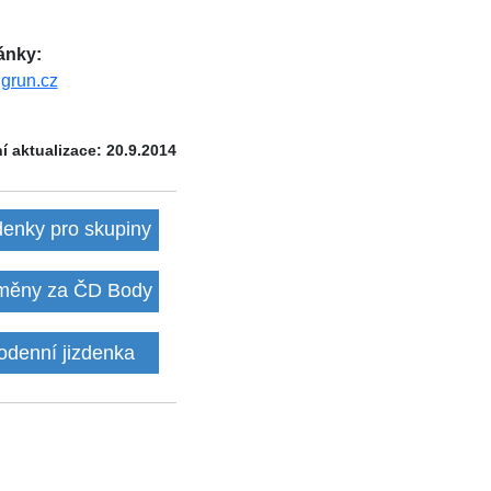
ánky:
grun.cz
í aktualizace: 20.9.2014
denky pro skupiny
ěny za ČD Body
odenní jizdenka