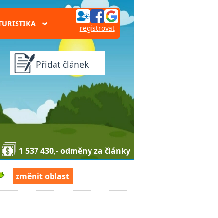
TURISTIKA
›
registrovat
Přidat článek
1 537 430,- odměny za články
změnit oblast