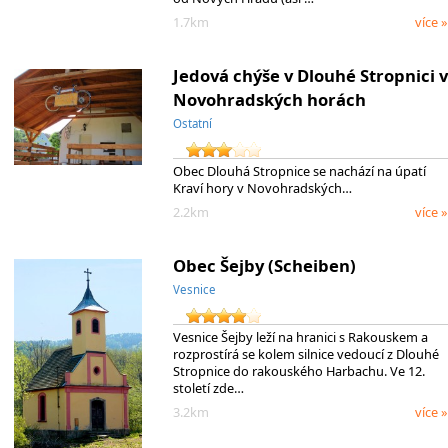
1.7km
více »
Jedová chýše v Dlouhé Stropnici v
Novohradských horách
Ostatní
Obec Dlouhá Stropnice se nachází na úpatí
Kraví hory v Novohradských…
2.2km
více »
Obec Šejby (Scheiben)
Vesnice
Vesnice Šejby leží na hranici s Rakouskem a
rozprostírá se kolem silnice vedoucí z Dlouhé
Stropnice do rakouského Harbachu. Ve 12.
století zde…
3.2km
více »