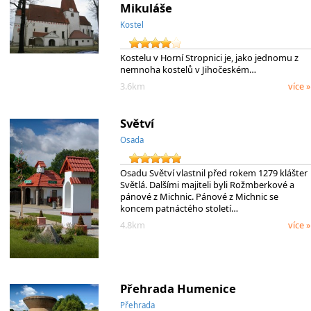
Mikuláše
Kostel
Kostelu v Horní Stropnici je, jako jednomu z
nemnoha kostelů v Jihočeském…
3.6km
více »
Světví
Osada
Osadu Světví vlastnil před rokem 1279 klášter
Světlá. Dalšími majiteli byli Rožmberkové a
pánové z Michnic. Pánové z Michnic se
koncem patnáctého století…
4.8km
více »
Přehrada Humenice
Přehrada