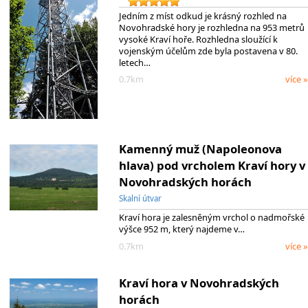
Jedním z míst odkud je krásný rozhled na
Novohradské hory je rozhledna na 953 metrů
vysoké Kraví hoře. Rozhledna sloužící k
vojenským účelům zde byla postavena v 80.
letech…
0.7km
více »
Kamenný muž (Napoleonova
hlava) pod vrcholem Kraví hory v
Novohradských horách
Skalní útvar
Kraví hora je zalesněným vrchol o nadmořské
výšce 952 m, který najdeme v…
0.7km
více »
Kraví hora v Novohradských
horách