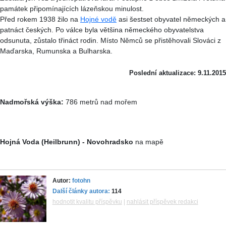
památek připomínajících lázeňskou minulost.
Před rokem 1938 žilo na
Hojné vodě
asi šestset obyvatel německých a
patnáct českých. Po válce byla většina německého obyvatelstva
odsunuta, zůstalo třináct rodin. Místo Němců se přistěhovali Slováci z
Maďarska, Rumunska a Bulharska.
Poslední aktualizace: 9.11.2015
Nadmořská výška:
786 metrů nad mořem
Hojná Voda (Heilbrunn) - Novohradsko
na mapě
Autor:
fotohn
Další články autora:
114
hodnotit kvalitu příspěvku
|
nahlásit příspěvek redakci