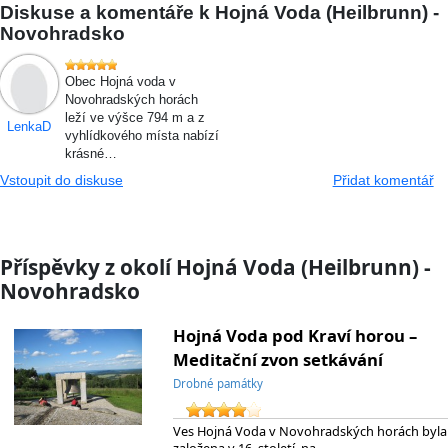
Diskuse a komentáře k Hojná Voda (Heilbrunn) -
Novohradsko
Obec Hojná voda v
Novohradských horách
leží ve výšce 794 m a z
LenkaD
vyhlídkového místa nabízí
krásné…
Vstoupit do diskuse
Přidat komentář
Příspěvky z okolí Hojná Voda (Heilbrunn) -
Novohradsko
Hojná Voda pod Kraví horou –
Meditační zvon setkávání
Drobné památky
Ves Hojná Voda v Novohradských horách byla
založena v 16. století, na…