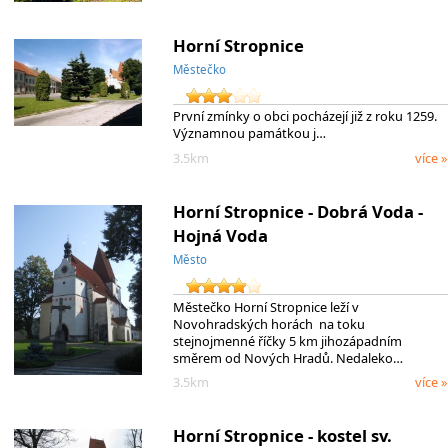
Horní Stropnice
Městečko
První zmínky o obci pocházejí již z roku 1259.
Významnou památkou j…
3.5km
více »
Horní Stropnice - Dobrá Voda -
Hojná Voda
Město
Městečko Horní Stropnice leží v
Novohradských horách na toku
stejnojmenné říčky 5 km jihozápadním
směrem od Nových Hradů. Nedaleko…
3.5km
více »
Horní Stropnice - kostel sv.