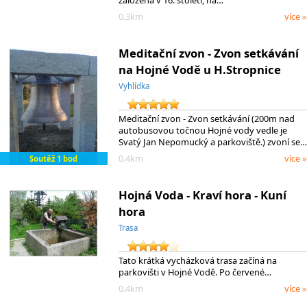
0.3km
více »
Meditační zvon - Zvon setkávání
na Hojné Vodě u H.Stropnice
Vyhlídka
Meditační zvon - Zvon setkávání (200m nad
autobusovou točnou Hojné vody vedle je
Svatý Jan Nepomucký a parkoviště.) zvoní se…
0.4km
více »
Soutěž 1 bod
Hojná Voda - Kraví hora - Kuní
hora
Trasa
Tato krátká vycházková trasa začíná na
parkovišti v Hojné Vodě. Po červené…
0.4km
více »