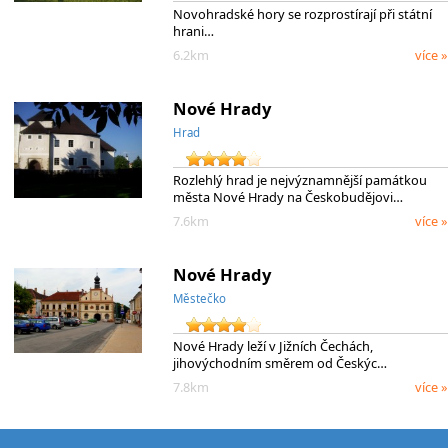
Novohradské hory se rozprostírají při státní
hrani…
6.2km
více »
Nové Hrady
Hrad
Rozlehlý hrad je nejvýznamnější památkou
města Nové Hrady na Českobudějovi…
7.6km
více »
Nové Hrady
Městečko
Nové Hrady leží v Jižních Čechách,
jihovýchodním směrem od Českýc…
7.8km
více »