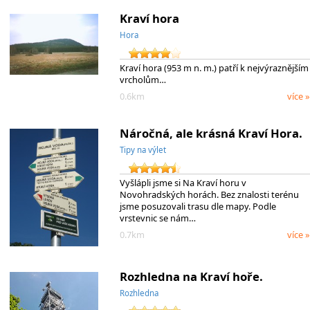
Kraví hora
Hora
Kraví hora (953 m n. m.) patří k nejvýraznějším
vrcholům…
0.6km
více »
Náročná, ale krásná Kraví Hora.
Tipy na výlet
Vyšlápli jsme si Na Kraví horu v
Novohradských horách. Bez znalosti terénu
jsme posuzovali trasu dle mapy. Podle
vrstevnic se nám…
0.7km
více »
Rozhledna na Kraví hoře.
Rozhledna