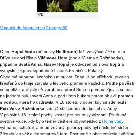
Kříž
Vstoupit do fotogalerie (2 fotografií)
Obec
Hojná Voda
(německy
Heilbrunn
) leží ve výšce 770 m n.m.
Dříve se obci říkalo
Vilémova Hora
(podle Viléma z Rožmberka),
případně
Svatá Anna
. Název
Hojná
je odvozen od slova
hojiti
a
vymyslel jej pravděpodobně historik František Palacký.
Obec má bohatou lázeňskou minulost. Snad již od příchodu prvních
křesťanů do kraje stávala u léčivého pramene kaplička.
Podle pověsti
se poblíž zranil jistý dřevorubec a prosil Boha o pomoc. Zjevila se mu
na jednom buku svatá Anna a pod tímto bukem potom objevil
pramen
s vodou
, která ho uzdravila. V 16.století, v době, kdy se zde léčil i
Petr Vok z Rožmberka
, zde již stál jednolodní kostel sv. Anny.
V polovině 18. století pozbyl kostel pro poutníky význam. Po druhé
světové válce, kdy bylo téměř veškeré obyvatelstvo z
Hojné vody
vyhnáno, schátral, a neudržovaný, polorozpadlý byl následně stržen.
Zůstala jen věž a jednopatrová fara. Postupně z obce zmizela i většina