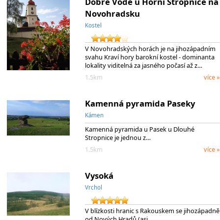
Dobré Vodě u Horní Stropnice na
Novohradsku
Kostel
V Novohradských horách je na jihozápadním
svahu Kraví hory barokní kostel - dominanta
lokality viditelná za jasného počasí až z…
1.5km
více »
Kamenná pyramida Paseky
Kámen
Kamenná pyramida u Pasek u Dlouhé
Stropnice je jednou z…
1.5km
více »
Vysoká
Vrchol
V blízkosti hranic s Rakouskem se jihozápadně
od Nových Hradů (asi …