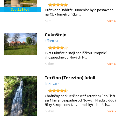
Soutěž 1 bod
Hráz vodní nádrže Humenice byla postavena
na 45. kilometru říčky …
5km
více »
Cuknštejn
Zřícenina
Tvrz Cuknštejn stojí nad říčkou Stropnicí
jihozápadně od Nových H…
5.1km
více »
Terčino (Terezino) údolí
Rezervace
Chráněný park Terčino (též Terezino) údolí leží
asi 1 km jihozápadně od Nových Hradů v údolí
říčky Stropnice v Novohradských horách.…
5.7km
více »