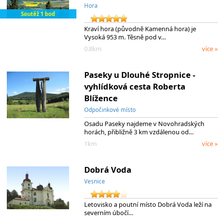
Hora
Soutěž 1 bod
Kraví hora (původně Kamenná hora) je
Vysoká 953 m. Těsně pod v…
0.8km
více »
Paseky u Dlouhé Stropnice -
vyhlídková cesta Roberta
Blížence
Odpočinkové místo
Osadu Paseky najdeme v Novohradských
horách, přibližně 3 km vzdálenou od…
1km
více »
Dobrá Voda
Vesnice
Letovisko a poutní místo Dobrá Voda leží na
severním úbočí…