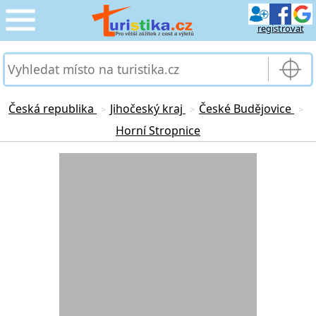
registrovat
CESTOVÁNÍ
›
SLUŽBY & DOPRAVA
›
Česká republika
Jihočeský kraj
České Budějovice
>
>
>
Horní Stropnice
PRO TURISTY
›
Loading...
MOJE TURISTIKA
›