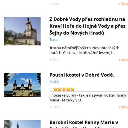
1.1km
více »
Z Dobré Vody přes rozhlednu na
Kraví Hoře do Hojné Vody a přes
Šejby do Nových Hradů
Trasa
Trochu náročnější výlet v Novohradských
horách. Cesta vede převážně lesem, l…
1.2km
více »
Poutní kostel v Dobré Vodě.
Kostel
Jihočeské Lurdy - tak je nazýván kostel Panny
Marie Těšitelky v D…
1.3km
více »
Barokní kostel Panny Marie v