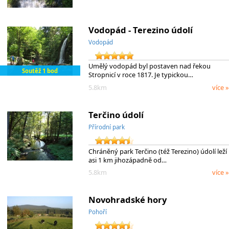
Vodopád - Terezino údolí
Vodopád
Umělý vodopád byl postaven nad řekou
Soutěž 1 bod
Stropnicí v roce 1817. Je typickou…
5.8km
více »
Terčino údolí
Přírodní park
Chráněný park Terčino (též Terezino) údolí leží
asi 1 km jihozápadně od…
5.8km
více »
Novohradské hory
Pohoří