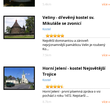
5.4km
více »
Veliny - dřevěný kostel sv.
Mikuláše se zvonicí
Kostel
Největší dominantou a zároveň
nejvýznamnější památkou Velin je roubený
Ko…
7.5km
více »
Horní Jelení - kostel Nejsvětější
Trojice
Kostel
Horní Jelení - první písemná zpráva o vsi
pochází z roku 1472. Nejstarší …
8.7km
více »