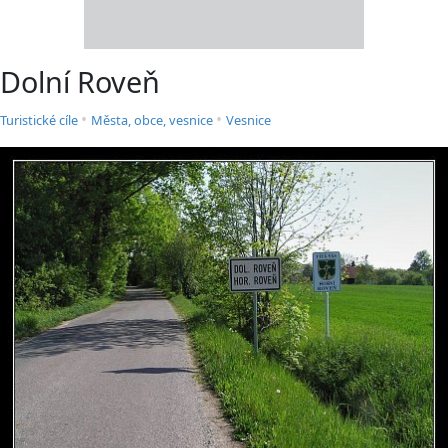
Dolní Roveň
•
•
Turistické cíle
Města, obce, vesnice
Vesnice