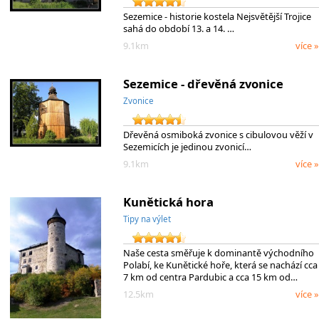
Sezemice - historie kostela Nejsvětější Trojice
sahá do období 13. a 14. …
9.1km
více »
Sezemice - dřevěná zvonice
Zvonice
Dřevěná osmiboká zvonice s cibulovou věží v
Sezemicích je jedinou zvonicí…
9.1km
více »
Kunětická hora
Tipy na výlet
Naše cesta směřuje k dominantě východního
Polabí, ke Kunětické hoře, která se nachází cca
7 km od centra Pardubic a cca 15 km od…
12.5km
více »