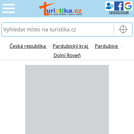
registrovat
CESTOVÁNÍ
›
SLUŽBY & DOPRAVA
›
Česká republika
Pardubický kraj
Pardubice
>
>
>
Dolní Roveň
PRO TURISTY
›
Loading...
MOJE TURISTIKA
›