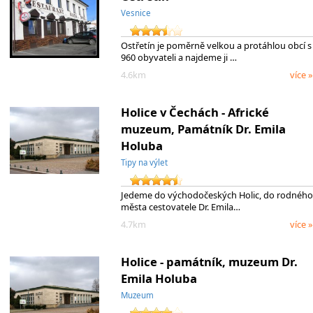
Vesnice
Ostřetín je poměrně velkou a protáhlou obcí s
960 obyvateli a najdeme ji …
4.6km
více »
Holice v Čechách - Africké
muzeum, Památník Dr. Emila
Holuba
Tipy na výlet
Jedeme do východočeských Holic, do rodného
města cestovatele Dr. Emila…
4.7km
více »
Holice - památník, muzeum Dr.
Emila Holuba
Muzeum