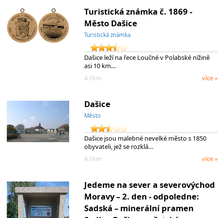
Turistická známka č. 1869 -
Město Dašice
Turistická známka
Dašice leží na řece Loučné v Polabské nížině
asi 10 km…
4.1km
více »
Dašice
Město
Dašice jsou malebné nevelké město s 1850
obyvateli, jež se rozklá…
4.1km
více »
Jedeme na sever a severovýchod
Moravy – 2. den - odpoledne:
Sadská – minerální pramen