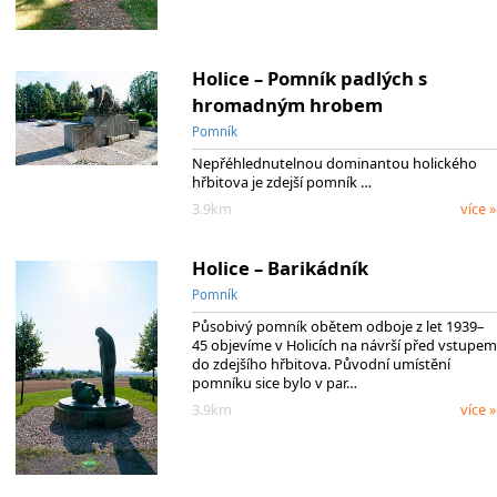
Holice – Pomník padlých s
hromadným hrobem
Pomník
Nepřéhlednutelnou dominantou holického
hřbitova je zdejší pomník …
3.9km
více »
Holice – Barikádník
Pomník
Působivý pomník obětem odboje z let 1939–
45 objevíme v Holicích na návrší před vstupem
do zdejšího hřbitova. Původní umístění
pomníku sice bylo v par…
3.9km
více »