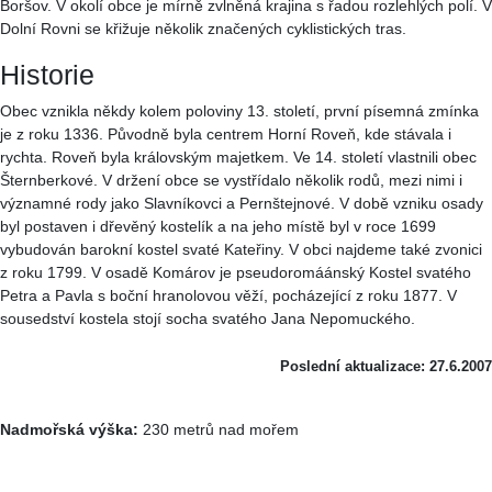
Boršov. V okolí obce je mírně zvlněná krajina s řadou rozlehlých polí. V
Dolní Rovni se křižuje několik značených cyklistických tras.
Historie
Obec vznikla někdy kolem poloviny 13. století, první písemná zmínka
je z roku 1336. Původně byla centrem Horní Roveň, kde stávala i
rychta. Roveň byla královským majetkem. Ve 14. století vlastnili obec
Šternberkové. V držení obce se vystřídalo několik rodů, mezi nimi i
významné rody jako Slavníkovci a Pernštejnové. V době vzniku osady
byl postaven i dřevěný kostelík a na jeho místě byl v roce 1699
vybudován barokní kostel svaté Kateřiny. V obci najdeme také zvonici
z roku 1799. V osadě Komárov je pseudoromáánský Kostel svatého
Petra a Pavla s boční hranolovou věží, pocházející z roku 1877. V
sousedství kostela stojí socha svatého Jana Nepomuckého.
Poslední aktualizace: 27.6.2007
Nadmořská výška:
230 metrů nad mořem