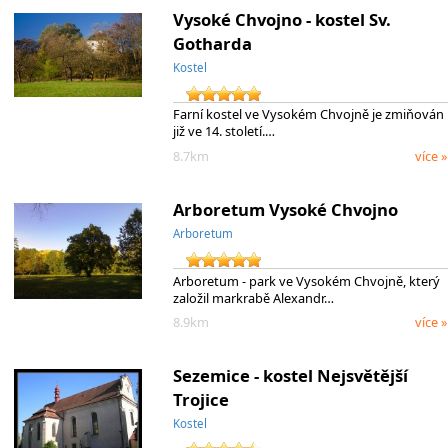
Vysoké Chvojno - kostel Sv.
Gotharda
Kostel
Farní kostel ve Vysokém Chvojně je zmiňován
již ve 14. století.…
8.7km
více »
Arboretum Vysoké Chvojno
Arboretum
Arboretum - park ve Vysokém Chvojně, který
založil markrabě Alexandr…
8.9km
více »
Sezemice - kostel Nejsvětější
Trojice
Kostel