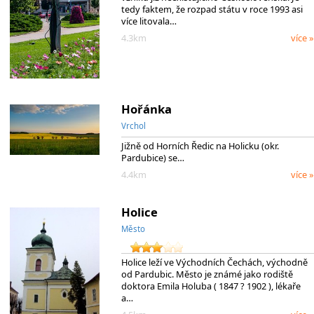
tedy faktem, že rozpad státu v roce 1993 asi
více litovala…
4.3km
více »
Hořánka
Vrchol
Jižně od Horních Ředic na Holicku (okr.
Pardubice) se…
4.4km
více »
Holice
Město
Holice leží ve Východních Čechách, východně
od Pardubic. Město je známé jako rodiště
doktora Emila Holuba ( 1847 ? 1902 ), lékaře
a…