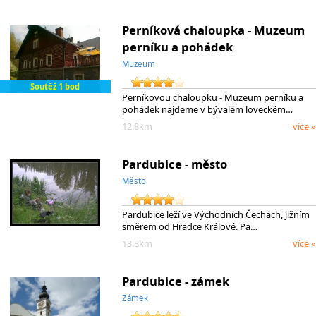
Perníková chaloupka - Muzeum
perníku a pohádek
Muzeum
Soutěž 1 bod
Perníkovou chaloupku - Muzeum perníku a
pohádek najdeme v bývalém loveckém…
12.8km
více »
Pardubice - město
Město
Pardubice leží ve Východních Čechách, jižním
směrem od Hradce Králové. Pa…
13.8km
více »
Pardubice - zámek
Zámek