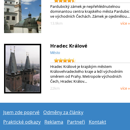
Pardubický zámek je nepřehlédnutelnou
dominantou centra krajského města Pardubic
ve východních Čechách. Zámek je ojedinělou…
13.9km
více »
Hradec Králové
Město
Hradec Králové je krajským městem
Královehradeckého kraje a leží východním
směrem od Prahy. Metropole východních
Čech, Hradec Králov…
22km
více »
Jsem zde poprvé
Odměny za články
Praktické odkazy
Reklama
Partneři
Kontakt