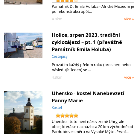
Památník Dr. Emila Holuba - Africké Muzeum je
po rekonstrukci opět…
4.8km
více »
Holice, srpen 2023, tradiční
cyklozájezd – pt. 1 (převážně
Památník Emila Holuba)
Cestopisy
Prozatím každý přelom roku (prosinec, nebo
následující leden) se …
4.8km
více »
Uhersko - kostel Nanebevzetí
Panny Marie
Kostel
Uhersko - toto není název země Uhry, ale
obce, která se nachází cca 20 km východně od
Pardubic ve směru na Vysoké Mýto. První…