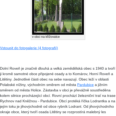
v obci na křižovatce
Vstoupit do fotogalerie (4 fotografií)
Dolní Roveň je značně dlouhá a velká zemědělská obec s 1940 a tvoří
ji kromě samotné obce připojené osady a to Komárov, Horní Roveň a
Litětiny. Jednotlivé části obec na sebe navazují. Obec leží v oblasti
Polabské nížiny, východním směrem od města
Pardubice
a jižním
směrem od města Holice. Zástavba v obci je převážně soustředěna
kolem silnice procházející obcí. Rovní prochází železniční trať na trase
Rychnov nad Kněžnou - Pardubice. Obcí protéká říčka Lodrantka a na
jejím toku je jihovýchodně od obce rybník Lodrant. Od jihovýchodního
okraje obce, který tvoří osada Litětiny se rozprostírá malebný les