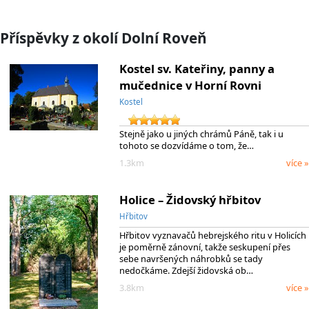
Příspěvky z okolí Dolní Roveň
Kostel sv. Kateřiny, panny a
mučednice v Horní Rovni
Kostel
Stejně jako u jiných chrámů Páně, tak i u
tohoto se dozvídáme o tom, že…
1.3km
více »
Holice – Židovský hřbitov
Hřbitov
Hřbitov vyznavačů hebrejského ritu v Holicích
je poměrně zánovní, takže seskupení přes
sebe navršených náhrobků se tady
nedočkáme. Zdejší židovská ob…
3.8km
více »