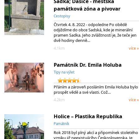
Sadka; Dašice - městská
památková zóna a pivovar
Cestopisy
Čtvrtek 4. 8. 2022 - odpoledne Po obědě
odjiždíme do obce Sadská, kde je minerální
pramen Sadka. Jeho zvláštností je, že teče jen
dvě hodiny denně…
4.1km
více »
Památník Dr. Emila Holuba
Tipy na výlet
Přáním a zároveň posláním Emila Holuba bylo
prospět vědě a své vlasti. Což…
4.2km
více »
Holice – Plastika Republika
Památník
Rok 2018 byl plný akcí a připomínek stoletého
vzniku již neexistujícího Československa. Je