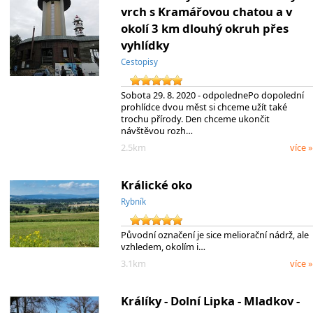
vrch s Kramářovou chatou a v
okolí 3 km dlouhý okruh přes
vyhlídky
Cestopisy
Sobota 29. 8. 2020 - odpolednePo dopolední
prohlídce dvou měst si chceme užít také
trochu přírody. Den chceme ukončit
návštěvou rozh…
2.5km
více »
Králické oko
Rybník
Původní označení je sice meliorační nádrž, ale
vzhledem, okolím i…
3.1km
více »
Králíky - Dolní Lipka - Mladkov -