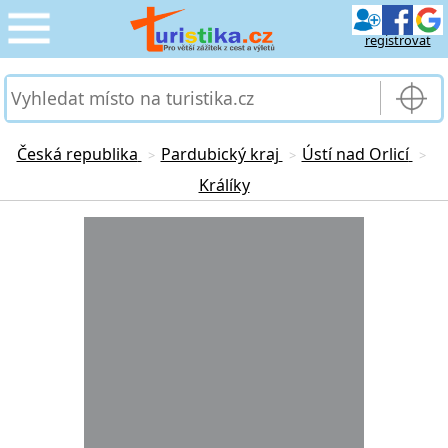
registrovat
CESTOVÁNÍ
›
SLUŽBY & DOPRAVA
›
Česká republika
Pardubický kraj
Ústí nad Orlicí
>
>
>
Králíky
PRO TURISTY
›
Loading...
MOJE TURISTIKA
›