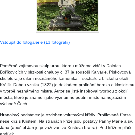
Vstoupit do fotogalerie (13 fotografií)
Poměrně zajímavou skulpturou, kterou můžeme vidět v Dolních
Boříkovicích v blízkosti chalupy č. 37 je sousoší Kalvárie. Pískovcová
skulptura je dílem neznámého kameníka – sochaře z blízkého okolí
Králík. Dobou vzniku (1822) je dokladem prolínání baroka a klasicismu
v tvorbě neznámého mistra. Autor se jistě inspiroval tvorbou z okolí
města, které je známé i jako významné poutní místo na nejzažším
východě Čech.
Hranolový podstavec je ozdoben volutovými křídly. Profilovaná římsa
nese kříž s Kristem. Na stranách kříže jsou postavy Panny Marie a sv.
Jana (apoštol Jan je považován za Kristova bratra). Pod křížem pláče
andílek.