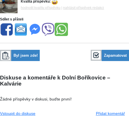
Kvalita příspěvku:
hodnotit kvalitu příspěvku
|
nahlásit příspěvek redakci
Sdílet s přáteli
Byl jsem zde!
Zapamatovat
Diskuse a komentáře k Dolní Boříkovice –
Kalvárie
Žádné příspěvky v diskusi, buďte první!
Vstoupit do diskuse
Přidat komentář