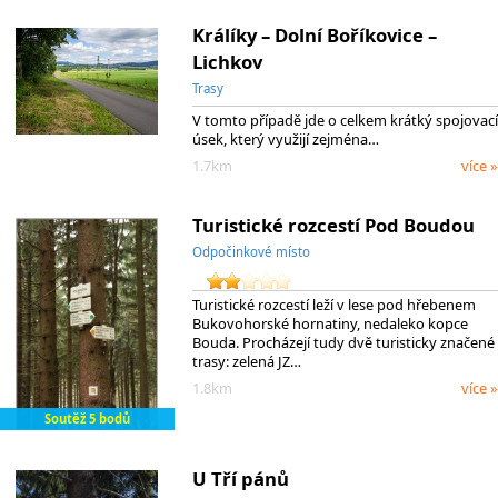
Králíky – Dolní Boříkovice –
Lichkov
Trasy
V tomto případě jde o celkem krátký spojovací
úsek, který využijí zejména…
1.7km
více »
Turistické rozcestí Pod Boudou
Odpočinkové místo
Turistické rozcestí leží v lese pod hřebenem
Bukovohorské hornatiny, nedaleko kopce
Bouda. Procházejí tudy dvě turisticky značené
trasy: zelená JZ…
1.8km
více »
Soutěž 5 bodů
U Tří pánů