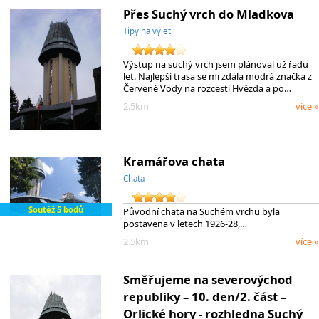
Přes Suchý vrch do Mladkova
Tipy na výlet
Výstup na suchý vrch jsem plánoval už řadu
let. Najlepší trasa se mi zdála modrá značka z
Červené Vody na rozcestí Hvězda a po…
2.5km
více »
Kramářova chata
Chata
Soutěž 5 bodů
Původní chata na Suchém vrchu byla
postavena v letech 1926-28,…
2.5km
více »
Směřujeme na severovýchod
republiky – 10. den/2. část –
Orlické hory - rozhledna Suchý