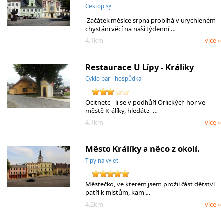
Cestopisy
Začátek měsíce srpna probíhá v urychleném
chystání věcí na naši týdenní …
4.1km
více »
Restaurace U Lípy - Králíky
Cyklo bar - hospůdka
Ocitnete - li se v podhůří Orlických hor ve
městě Králíky, hledáte -…
4.1km
více »
Město Králíky a něco z okolí.
Tipy na výlet
Městečko, ve kterém jsem prožil část dětství
patří k místům, kam …
4.2km
více »