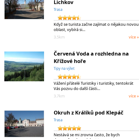
Lichkov
Trasa
Když se turista začne zajímat o nějakou novou
oblast, vybírá si…
3.5km
více »
Červená Voda a rozhledna na
Křížové hoře
Tipy na výlet
Vážení přátelé Turistiky i turistiky, tentokrát
Vás pozvu do další části…
3.7km
více »
Okruh z Králíků pod Klepáč
Trasa
Nestává se mi zrovna často, že bych