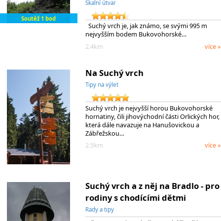
Skalní útvar
Soutěž 1 bod
Suchý vrch je, jak známo, se svými 995 m
nejvyšším bodem Bukovohorské…
2.4km
více »
Na Suchý vrch
Tipy na výlet
Suchý vrch je nejvyšší horou Bukovohorské
hornatiny, čili jihovýchodní části Orlických hor,
která dále navazuje na Hanušovickou a
Zábřežskou…
2.5km
více »
Suchý vrch a z něj na Bradlo - pro
rodiny s chodícími dětmi
Rady a tipy