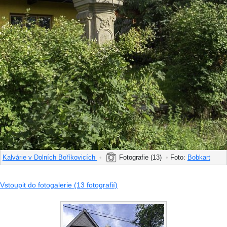
Kalvárie v Dolních Boříkovicích
•
Fotografie (13)
•
Foto:
Bobkart
Vstoupit do fotogalerie (13 fotografií)