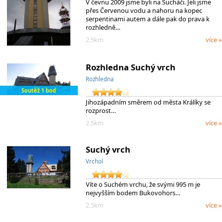
V čevnu 2009 jsme byli na Sucháči. Jeli jsme
přes Červenou vodu a nahoru na kopec
serpentinami autem a dále pak do prava k
rozhledně…
2.5km
více »
Rozhledna Suchý vrch
Rozhledna
Soutěž 1 bod
Jihozápadním směrem od města Králíky se
rozprost…
2.5km
více »
Suchý vrch
Vrchol
Víte o Suchém vrchu, že svými 995 m je
nejvyšším bodem Bukovohors…
2.5km
více »