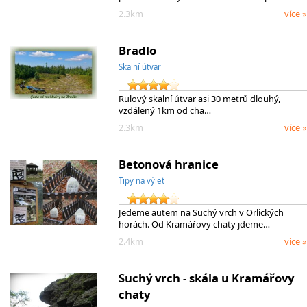
2.3km
více »
Bradlo
Skalní útvar
Rulový skalní útvar asi 30 metrů dlouhý,
vzdálený 1km od cha…
2.3km
více »
Betonová hranice
Tipy na výlet
Jedeme autem na Suchý vrch v Orlických
horách. Od Kramářovy chaty jdeme…
2.4km
více »
Suchý vrch - skála u Kramářovy
chaty