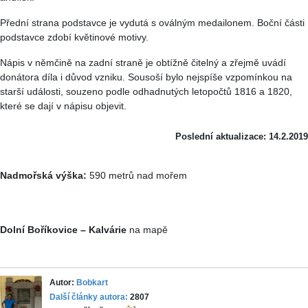
Přední strana podstavce je vydutá s oválným medailonem. Boční části
podstavce zdobí květinové motivy.
Nápis v němčině na zadní straně je obtížně čitelný a zřejmě uvádí
donátora díla i důvod vzniku. Sousoší bylo nejspíše vzpomínkou na
starší události, souzeno podle odhadnutých letopočtů 1816 a 1820,
které se dají v nápisu objevit.
Poslední aktualizace: 14.2.2019
Nadmořská výška:
590 metrů nad mořem
Dolní Boříkovice – Kalvárie
na mapě
Autor:
Bobkart
Další články autora:
2807