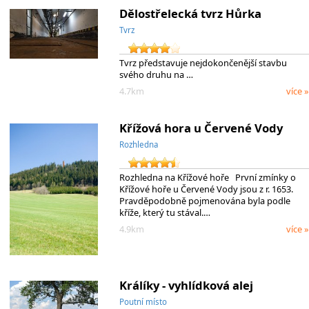
Dělostřelecká tvrz Hůrka
Tvrz
Tvrz představuje nejdokončenější stavbu
svého druhu na …
4.7km
více »
Křížová hora u Červené Vody
Rozhledna
Rozhledna na Křížové hoře První zmínky o
Křížové hoře u Červené Vody jsou z r. 1653.
Pravděpodobně pojmenována byla podle
kříže, který tu stával.…
4.9km
více »
Králíky - vyhlídková alej
Poutní místo