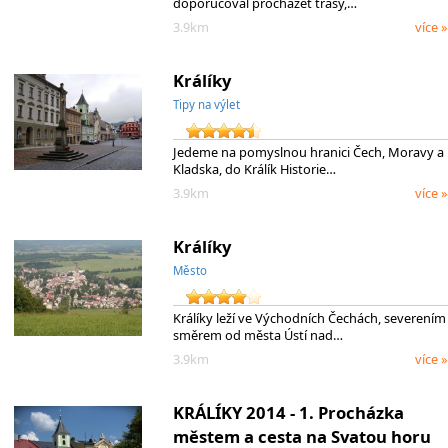
doporučoval procházet trasy,…
3.9km
více »
Králíky
Tipy na výlet
Jedeme na pomyslnou hranici Čech, Moravy a
Kladska, do Králík Historie…
3.9km
více »
Králíky
Město
Králíky leží ve Východních Čechách, severením
směrem od města Ústí nad…
3.9km
více »
KRÁLÍKY 2014 - 1. Procházka
městem a cesta na Svatou horu