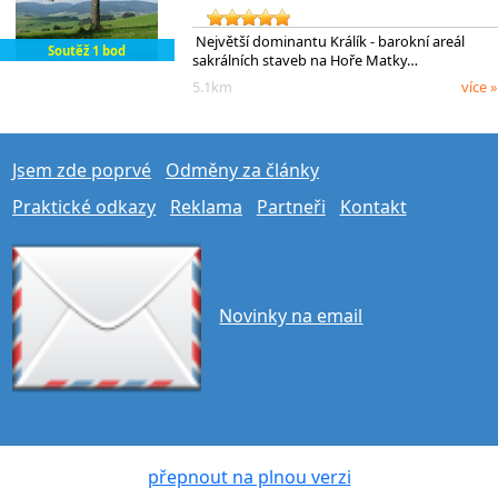
Největší dominantu Králík - barokní areál
Soutěž 1 bod
sakrálních staveb na Hoře Matky…
5.1km
více »
Jsem zde poprvé
Odměny za články
Praktické odkazy
Reklama
Partneři
Kontakt
Novinky na email
přepnout na plnou verzi