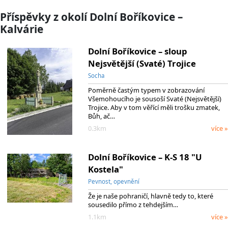
Příspěvky z okolí Dolní Boříkovice –
Kalvárie
Dolní Boříkovice – sloup
Nejsvětější (Svaté) Trojice
Socha
Poměrně častým typem v zobrazování
Všemohoucího je sousoší Svaté (Nejsvětější)
Trojice. Aby v tom věřící měli trošku zmatek,
Bůh, ač…
0.3km
více »
Dolní Boříkovice – K-S 18 "U
Kostela"
Pevnost, opevnění
Že je naše pohraničí, hlavně tedy to, které
sousedilo přímo z tehdejším…
1.1km
více »