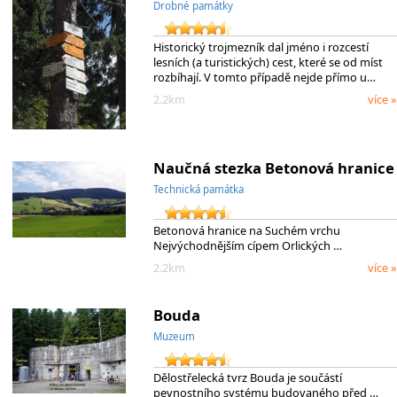
Drobné památky
Historický trojmezník dal jméno i rozcestí
lesních (a turistických) cest, které se od míst
rozbíhají. V tomto případě nejde přímo u…
2.2km
více »
Naučná stezka Betonová hranice
Technická památka
Betonová hranice na Suchém vrchu
Nejvýchodnějším cípem Orlických …
2.2km
více »
Bouda
Muzeum
Dělostřelecká tvrz Bouda je součástí
pevnostního systému budovaného před …