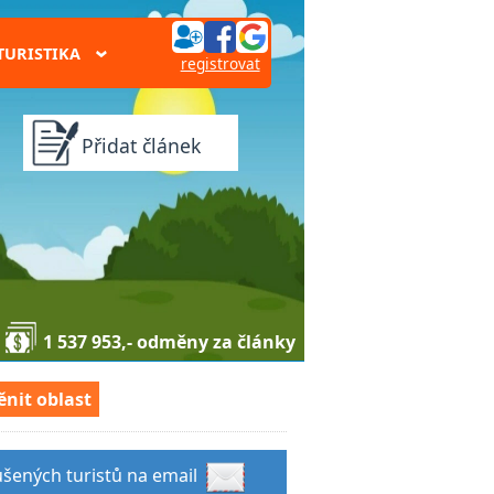
TURISTIKA
›
registrovat
Přidat článek
1 537 953,- odměny za články
nit oblast
ušených turistů na email