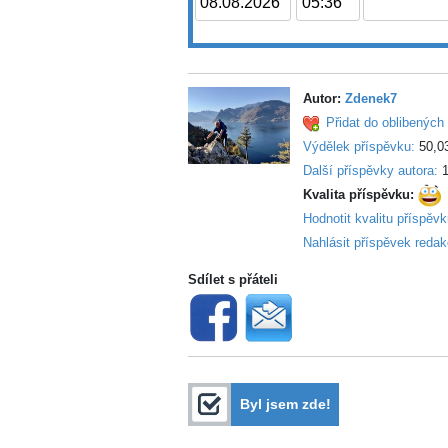
Autor:
Zdenek7
Přidat do oblibených 
Výdělek příspěvku:
50,0
Další příspěvky autora:
1
Kvalita příspěvku:
Hodnotit kvalitu příspěv
Nahlásit příspěvek redak
Sdílet s přáteli
Byl jsem zde!