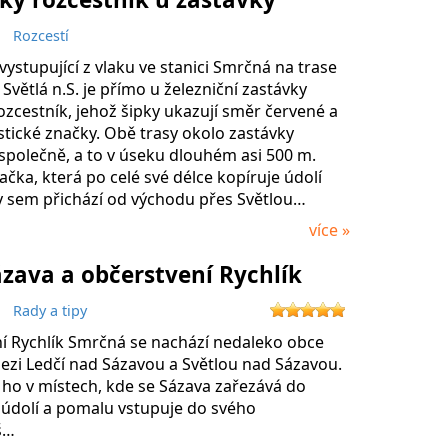
á
Rozcestí
 vystupující z vlaku ve stanici Smrčná na trase
- Světlá n.S. je přímo u železniční zastávky
zcestník, jehož šipky ukazují směr červené a
tické značky. Obě trasy okolo zastávky
společně, a to v úseku dlouhém asi 500 m.
čka, která po celé své délce kopíruje údolí
y sem přichází od východu přes Světlou…
více »
zava a občerstvení Rychlík
á
Rady a tipy
í Rychlík Smrčná se nachází nedaleko obce
ezi Ledčí nad Sázavou a Světlou nad Sázavou.
 ho v místech, kde se Sázava zařezává do
údolí a pomalu vstupuje do svého
š…