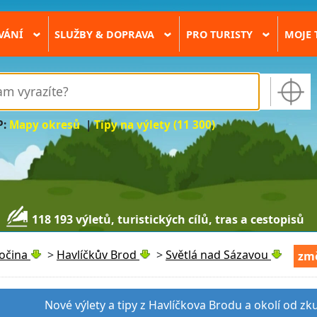
VÁNÍ
SLUŽBY & DOPRAVA
PRO TURISTY
MOJE 
›
›
›
P:
Mapy okresů
|
Tipy na výlety (11 300)
118 193 výletů, turistických cílů, tras a cestopisů
sočina
>
Havlíčkův Brod
>
Světlá nad Sázavou
změ
Nové výlety a tipy z Havlíčkova Brodu a okolí od zk