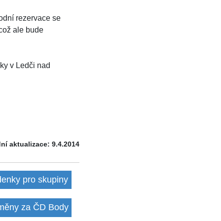
rodní rezervace se
 což ale bude
mky v Ledči nad
ní aktualizace: 9.4.2014
denky pro skupiny
ěny za ČD Body