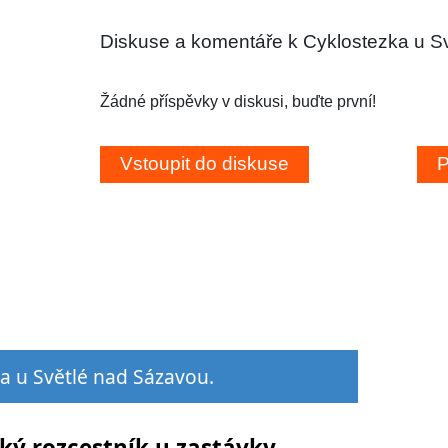
Diskuse a komentáře k Cyklostezka u S
Žádné příspěvky v diskusi, buďte první!
ka u Světlé nad Sázavou.
cký rozcestník u zastávky