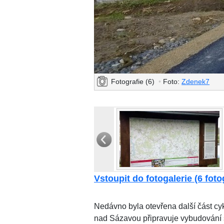
Fotografie (6)
•
Foto:
Zdenek7
Vstoupit do fotogalerie (6 fotog
Nedávno byla otevřena další část cyk
nad Sázavou připravuje vybudování 