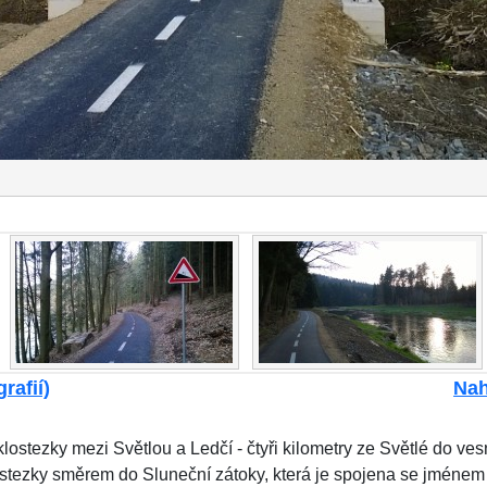
rafií)
Nah
lostezky mezi Světlou a Ledčí - čtyři kilometry ze Světlé do v
stezky směrem do Sluneční zátoky, která je spojena se jménem 