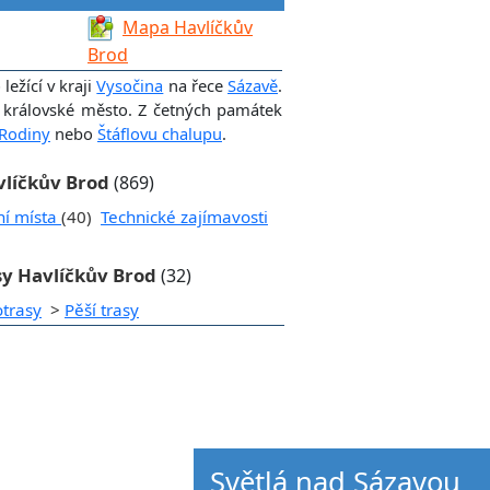
Mapa Havlíčkův
Brod
ežící v kraji
Vysočina
na řece
Sázavě
.
 královské město. Z četných památek
 Rodiny
nebo
Štáflovu chalupu
.
avlíčkův Brod
(869)
ní místa
(40)
Technické zajímavosti
sy Havlíčkův Brod
(32)
otrasy
>
Pěší trasy
Světlá nad Sázavou