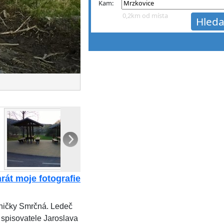
Kam:
0,2km od místa
rát moje fotografie
esničky Smrčná. Ledeč
spisovatele Jaroslava