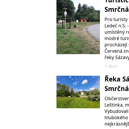
Smrčn
Pro turisty
Ledeč n.S. 
umístěný ro
modré turis
procházejí 
Červená zna
řeky Sázav
1.9km
Řeka Sá
Smrčn
Občerstven
Leštinka, m
Vybudovali
hlubokého 
nejkrásněj