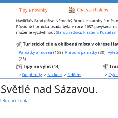
Chaty a chalupy
Tipy a novinky
Havlíčkův Brod (dříve Německý Brod) je starobylé město l
Původně hornická osada byla v roce 1637 povýšena na
můžeme vyzdvihnout
Starou radnici
,
klášterní Kostel sv.
Turistické cíle a oblíbená místa v okrese H
Památky a muzea
(159)
Přírodní památky
(30)
Výlet
(23)
Tipy na výlet
Tra
(44)
>
Do přírody
>
Na kole
>
S dětmi
>
Cykl
 Světlé nad Sázavou.
Rekreační oblast