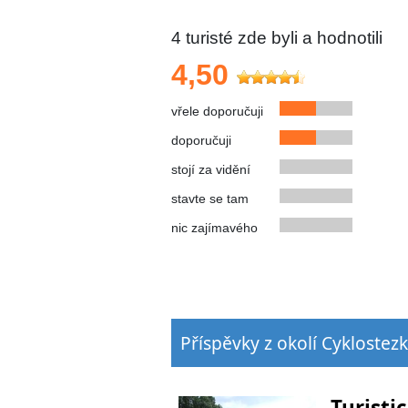
4
turisté zde byli a hodnotili
4,50
vřele doporučuji
doporučuji
stojí za vidění
stavte se tam
nic zajímavého
Příspěvky z okolí Cyklostez
Turisti