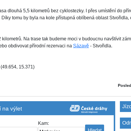
a dlouhá 5,5 kilometrů bez cyklostezky. I přes umístění do pří
Díky tomu by byla na kole přístupná oblíbená oblast Stvořidla,
12 kilometrů. Na trase tak budeme moci v budoucnu navštívit zá
bo obdivovat přírodní rezervaci na
Sázavě
- Stvořidla.
(49.654, 15.371)
Posled
Jíz
 na výlet
Odm
Kam: