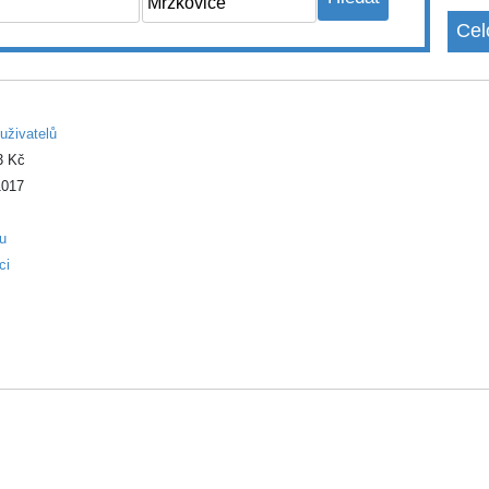
Cel
uživatelů
3 Kč
017
ku
ci