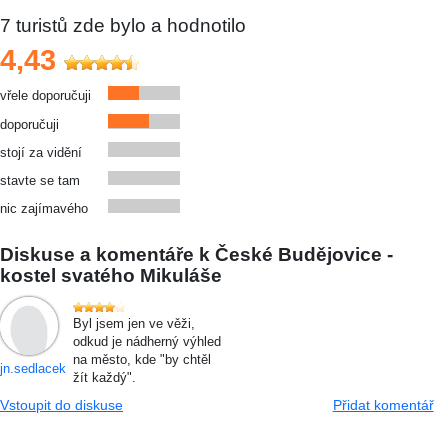
7
turistů zde bylo a hodnotilo
4,43
vřele doporučuji
doporučuji
stojí za vidění
stavte se tam
nic zajímavého
Diskuse a komentáře k České Budějovice -
kostel svatého Mikuláše
Byl jsem jen ve věži,
odkud je nádherný výhled
na město, kde "by chtěl
jn.sedlacek
žít každý".
Vstoupit do diskuse
Přidat komentář