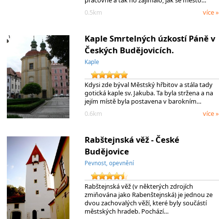
pracovně a tak ho zajímalo, jak se město…
0.5km
více »
Kaple Smrtelných úzkostí Páně v
Českých Budějovicích.
Kaple
Kdysi zde býval Městský hřbitov a stála tady
gotická kaple sv. Jakuba. Ta byla stržena a na
jejím místě byla postavena v barokním…
0.6km
více »
Rabštejnská věž - České
Budějovice
Pevnost, opevnění
Rabštejnská věž (v některých zdrojích
zmiňována jako Rabenštejnská) je jednou ze
dvou zachovalých věží, které byly součástí
městských hradeb. Pochází…