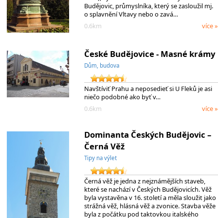
Budějovic, průmyslníka, který se zasloužil mj.
o splavnění Vltavy nebo o zavá…
0.6km
více »
České Budějovice - Masné krámy
Dům, budova
Navštíviť Prahu a neposedieť si U Fleků je asi
niečo podobné ako byť v…
0.6km
více »
Dominanta Českých Budějovic –
Černá Věž
Tipy na výlet
Černá věž je jedna z nejznámějších staveb,
které se nachází v Českých Budějovicích. Věž
byla vystavěna v 16. století a měla sloužit jako
strážná věž, hlásná věž a zvonice. Stavba věže
byla z počátku pod taktovkou italského