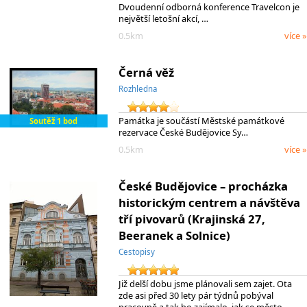
Dvoudenní odborná konference Travelcon je
největší letošní akcí, …
0.5km
více »
Černá věž
Rozhledna
Památka je součástí Městské památkové
Soutěž 1 bod
rezervace České Budějovice Sy…
0.5km
více »
České Budějovice – procházka
historickým centrem a návštěva
tří pivovarů (Krajinská 27,
Beeranek a Solnice)
Cestopisy
Již delší dobu jsme plánovali sem zajet. Ota
zde asi před 30 lety pár týdnů pobýval