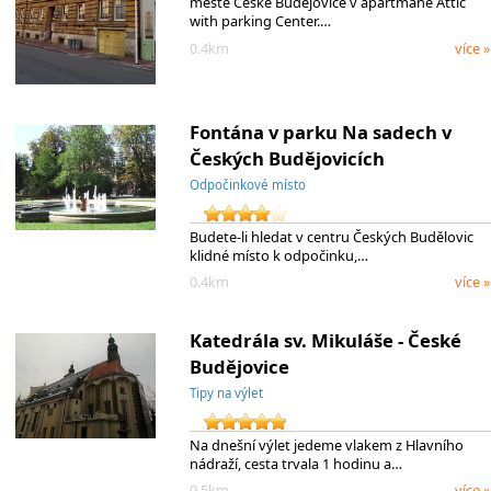
meste České Budějovice v apartmane Attic
with parking Center.…
0.4km
více »
Fontána v parku Na sadech v
Českých Budějovicích
Odpočinkové místo
Budete-li hledat v centru Českých Budělovic
klidné místo k odpočinku,…
0.4km
více »
Katedrála sv. Mikuláše - České
Budějovice
Tipy na výlet
Na dnešní výlet jedeme vlakem z Hlavního
nádraží, cesta trvala 1 hodinu a…
0.5km
více »