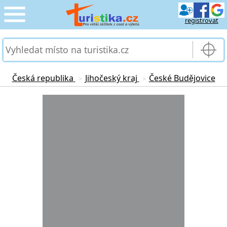
registrovat
CESTOVÁNÍ
›
SLUŽBY & DOPRAVA
›
Česká republika
Jihočeský kraj
České Budějovice
>
>
PRO TURISTY
Loading...
›
MOJE TURISTIKA
›