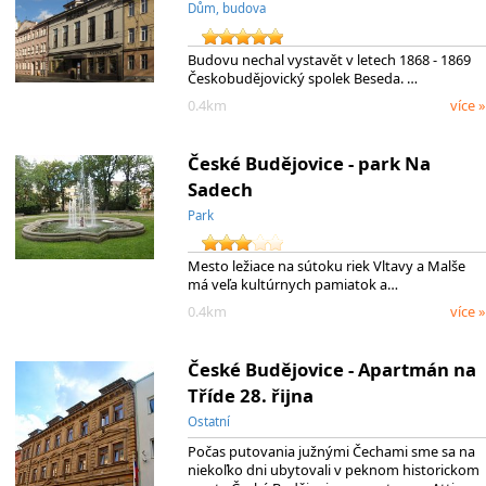
Dům, budova
Budovu nechal vystavět v letech 1868 - 1869
Českobudějovický spolek Beseda. …
0.4km
více »
České Budějovice - park Na
Sadech
Park
Mesto ležiace na sútoku riek Vltavy a Malše
má veľa kultúrnych pamiatok a…
0.4km
více »
České Budějovice - Apartmán na
Tříde 28. řijna
Ostatní
Počas putovania južnými Čechami sme sa na
niekoľko dni ubytovali v peknom historickom