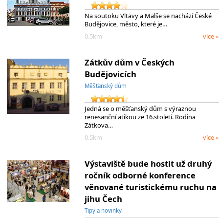
Na soutoku Vltavy a Malše se nachází České
Budějovice, město, které je…
0.5km
více »
Zátkův dům v Českých
Budějovicích
Měšťanský dům
Jedná se o měšťanský dům s výraznou
renesanční atikou ze 16.století. Rodina
Zátkova…
0.5km
více »
Výstaviště bude hostit už druhý
ročník odborné konference
věnované turistickému ruchu na
jihu Čech
Tipy a novinky