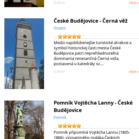
0.6km
více »
České Budějovice - Černá věž
Ostatní
Medzi najobľubenejšie turistické atrakcie a
symbol historickej časti mesta České
Budějovice patrí neprehliadnuteľná
dominanta renesančná Čierná veža,
postavená u katedrály sv.…
0.6km
více »
Pomník Vojtěcha Lanny - České
Budějovice
Pomník
Pomník připomíná Vojtěcha Lannu (1805-
1866), významného rodáka Českých