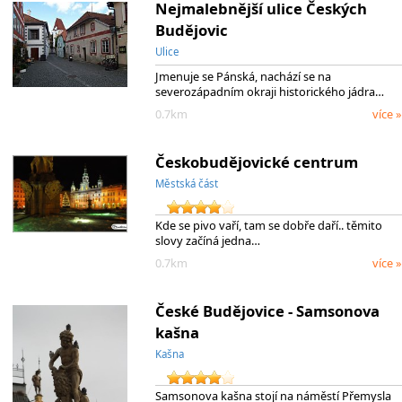
Nejmalebnější ulice Českých
Budějovic
Ulice
Jmenuje se Pánská, nachází se na
severozápadním okraji historického jádra…
0.7km
více »
Českobudějovické centrum
Městská část
Kde se pivo vaří, tam se dobře daří.. těmito
slovy začíná jedna…
0.7km
více »
České Budějovice - Samsonova
kašna
Kašna
Samsonova kašna stojí na náměstí Přemysla