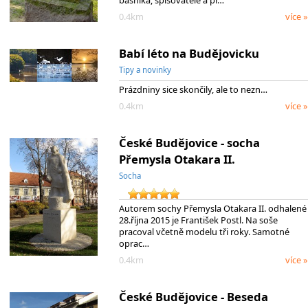
básníka, spisovatele a př…
0.4km
více »
Babí léto na Budějovicku
Tipy a novinky
Prázdniny sice skončily, ale to nezn…
0.4km
více »
České Budějovice - socha
Přemysla Otakara II.
Socha
Autorem sochy Přemysla Otakara II. odhalené
28.října 2015 je František Postl. Na soše
pracoval včetně modelu tři roky. Samotné
oprac…
0.4km
více »
České Budějovice - Beseda