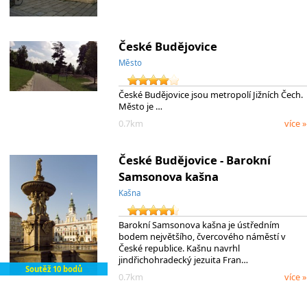
České Budějovice
Město
České Budějovice jsou metropolí Jižních Čech.
Město je …
0.7km
více »
České Budějovice - Barokní
Samsonova kašna
Kašna
Barokní Samsonova kašna je ústředním
bodem největšího, čvercového náměstí v
České republice. Kašnu navrhl
jindřichohradecký jezuita Fran…
Soutěž 10 bodů
0.7km
více »