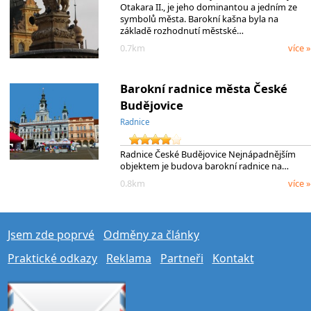
Otakara II., je jeho dominantou a jedním ze
symbolů města. Barokní kašna byla na
základě rozhodnutí městské…
0.7km
více »
Barokní radnice města České
Budějovice
Radnice
Radnice České Budějovice Nejnápadnějším
objektem je budova barokní radnice na…
0.8km
více »
Jsem zde poprvé
Odměny za články
Praktické odkazy
Reklama
Partneři
Kontakt