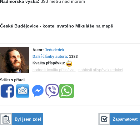
Nadmořská výška:
393 metrů nad mořem
České Budějovice - kostel svatého Mikuláše
na mapě
Autor:
Jedudedek
Další články autora:
1383
Kvalita příspěvku:
hodnotit kvalitu příspěvku
|
nahlásit příspěvek redakci
Sdílet s přáteli
Byl jsem zde!
Zapamatovat