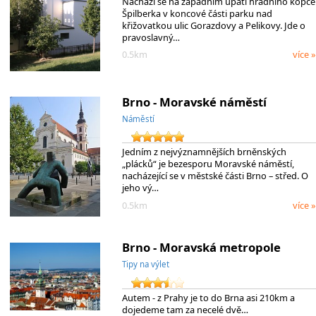
Nachází se na západním úpatí hradního kopce
Špilberka v koncové části parku nad
křižovatkou ulic Gorazdovy a Pelikovy. Jde o
pravoslavný…
0.5km
více »
Brno - Moravské náměstí
Náměstí
Jedním z nejvýznamnějších brněnských
„plácků“ je bezesporu Moravské náměstí,
nacházející se v městské části Brno – střed. O
jeho vý…
0.5km
více »
Brno - Moravská metropole
Tipy na výlet
Autem - z Prahy je to do Brna asi 210km a
dojedeme tam za necelé dvě…