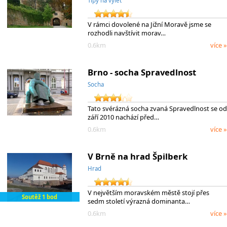
Tipy na výlet
V rámci dovolené na Jižní Moravě jsme se
rozhodli navštívit morav…
0.6km
více »
Brno - socha Spravedlnost
Socha
Tato svérázná socha zvaná Spravedlnost se od
září 2010 nachází před…
0.6km
více »
V Brně na hrad Špilberk
Hrad
V největším moravském městě stojí přes
Soutěž 1 bod
sedm století výrazná dominanta…
0.6km
více »