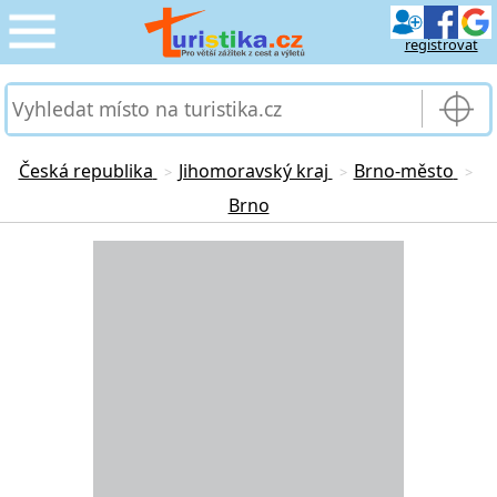
registrovat
CESTOVÁNÍ
›
SLUŽBY & DOPRAVA
›
Česká republika
Jihomoravský kraj
Brno-město
>
>
>
Brno
PRO TURISTY
›
Loading...
MOJE TURISTIKA
›