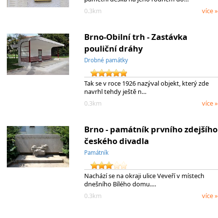
0.3km
více »
Brno-Obilní trh - Zastávka
pouliční dráhy
Drobné památky
Tak se v roce 1926 nazýval objekt, který zde
navrhl tehdy ještě n…
0.3km
více »
Brno - památník prvního zdejšího
českého divadla
Památník
Nachází se na okraji ulice Veveří v místech
dnešního Bílého domu.…
0.3km
více »