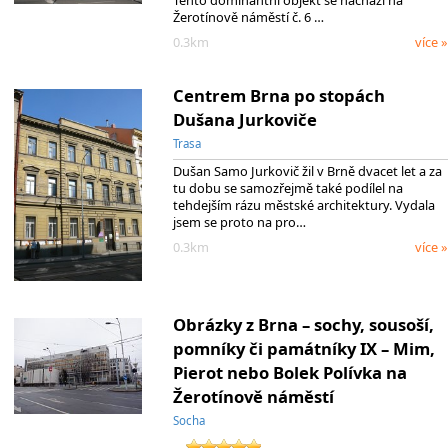
Tento dominantní objekt se nachází na
Žerotínově náměstí č. 6 …
0.3km
více »
Centrem Brna po stopách
Dušana Jurkoviče
Trasa
Dušan Samo Jurkovič žil v Brně dvacet let a za
tu dobu se samozřejmě také podílel na
tehdejším rázu městské architektury. Vydala
jsem se proto na pro…
0.3km
více »
Obrázky z Brna – sochy, sousoší,
pomníky či památníky IX – Mim,
Pierot nebo Bolek Polívka na
Žerotínově náměstí
Socha