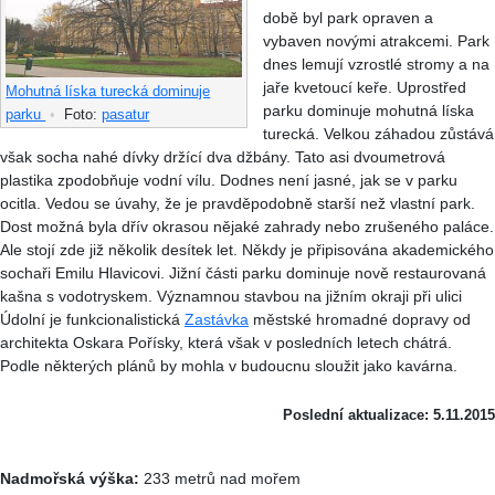
době byl park opraven a
vybaven novými atrakcemi. Park
dnes lemují vzrostlé stromy a na
jaře kvetoucí keře. Uprostřed
Mohutná líska turecká dominuje
parku dominuje mohutná líska
parku
•
Foto:
pasatur
turecká. Velkou záhadou zůstává
však socha nahé dívky držící dva džbány. Tato asi dvoumetrová
plastika zpodobňuje vodní vílu. Dodnes není jasné, jak se v parku
ocitla. Vedou se úvahy, že je pravděpodobně starší než vlastní park.
Dost možná byla dřív okrasou nějaké zahrady nebo zrušeného paláce.
Ale stojí zde již několik desítek let. Někdy je připisována akademického
sochaři Emilu Hlavicovi. Jižní části parku dominuje nově restaurovaná
kašna s vodotryskem. Významnou stavbou na jižním okraji při ulici
Údolní je funkcionalistická
Zastávka
městské hromadné dopravy od
architekta Oskara Pořísky, která však v posledních letech chátrá.
Podle některých plánů by mohla v budoucnu sloužit jako kavárna.
Poslední aktualizace: 5.11.2015
Nadmořská výška:
233 metrů nad mořem