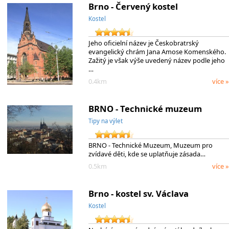
Brno - Červený kostel
Kostel
Jeho oficielní název je Českobratrský
evangelický chrám Jana Amose Komenského.
Zažitý je však výše uvedený název podle jeho
…
0.4km
více »
BRNO - Technické muzeum
Tipy na výlet
BRNO - Technické Muzeum, Muzeum pro
zvídavé děti, kde se uplatňuje zásada…
0.5km
více »
Brno - kostel sv. Václava
Kostel