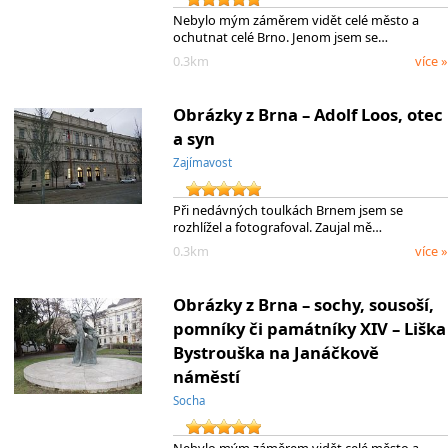
Nebylo mým záměrem vidět celé město a
ochutnat celé Brno. Jenom jsem se…
0.3km
více »
Obrázky z Brna – Adolf Loos, otec
a syn
Zajímavost
Při nedávných toulkách Brnem jsem se
rozhlížel a fotografoval. Zaujal mě…
0.3km
více »
Obrázky z Brna – sochy, sousoší,
pomníky či památníky XIV – Liška
Bystrouška na Janáčkově
náměstí
Socha
Nebylo mým záměrem vidět celé město a