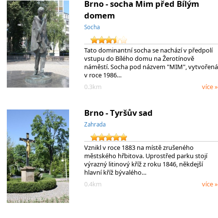
Brno - socha Mim před Bílým
domem
Socha
Tato dominantní socha se nachází v předpolí
vstupu do Bílého domu na Žerotínově
náměstí. Socha pod názvem "MIM", vytvořená
v roce 1986…
0.3km
více »
Brno - Tyršův sad
Zahrada
Vznikl v roce 1883 na místě zrušeného
městského hřbitova. Uprostřed parku stojí
výrazný litinový kříž z roku 1846, někdejší
hlavní kříž bývalého…
0.4km
více »