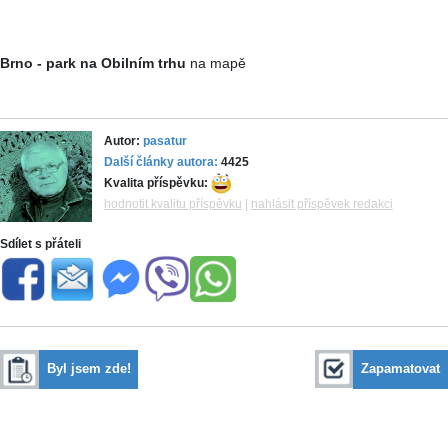
Brno - park na Obilním trhu
na mapě
Autor:
pasatur
Další články autora:
4425
Kvalita příspěvku:
hodnotit kvalitu příspěvku
|
nahlásit příspěvek redakci
Sdílet s přáteli
Byl jsem zde!
Zapamatovat