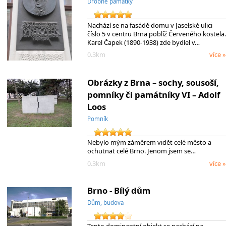
Drobné památky
Nachází se na fasádě domu v Jaselské ulici
číslo 5 v centru Brna poblíž Červeného kostela.
Karel Čapek (1890-1938) zde bydlel v…
0.3km
více »
Obrázky z Brna – sochy, sousoší,
pomníky či památníky VI – Adolf
Loos
Pomník
Nebylo mým záměrem vidět celé město a
ochutnat celé Brno. Jenom jsem se…
0.3km
více »
Brno - Bílý dům
Dům, budova