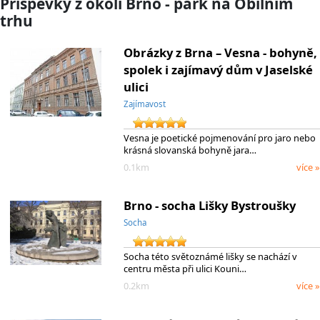
Příspěvky z okolí Brno - park na Obilním
trhu
Obrázky z Brna – Vesna - bohyně,
spolek i zajímavý dům v Jaselské
ulici
Zajímavost
Vesna je poetické pojmenování pro jaro nebo
krásná slovanská bohyně jara…
0.1km
více »
Brno - socha Lišky Bystroušky
Socha
Socha této světoznámé lišky se nachází v
centru města při ulici Kouni…
0.2km
více »