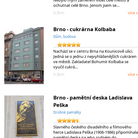
ochutnat celé Brno. Jenom jsem se…
0.3km
více »
Brno - cukrárna Kolbaba
Dům, budova
Nachází se v centru Brna na Kounicově ulici.
Jedná se o jednu z nejvyhlášenějších cukráren
ve městě. Zakladatel Bohumír Kolbaba se
vyučil cukrá…
0.3km
více »
Brno - pamětní deska Ladislava
Peška
Drobné památky
Slavného českého divadelního a filmového
herce Ladislava Peška (1906-1986) připomínala
pamětní deska na jeho rodném do…