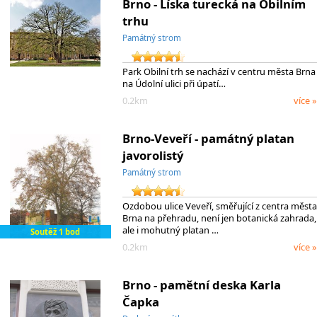
Brno - Líska turecká na Obilním
trhu
Památný strom
Park Obilní trh se nachází v centru města Brna
na Údolní ulici při úpatí…
0.2km
více »
Brno-Veveří - památný platan
javorolistý
Památný strom
Ozdobou ulice Veveří, směřující z centra města
Brna na přehradu, není jen botanická zahrada,
ale i mohutný platan …
Soutěž 1 bod
0.2km
více »
Brno - pamětní deska Karla
Čapka