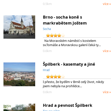
0.5km
více »
Brno - socha koně s
markrabětem Joštem
Socha
Na Moravském náměstí s kostelem
sv.Tomáše a Moravskou galerií čeká ty…
0.6km
více »
Špilberk - kasematy a jiné
Hrad
I přesto, že bydlím v Brně celý život, nikdy
jsem nebyla na prohlídce…
0.6km
více »
Hrad a pevnost Špilberk