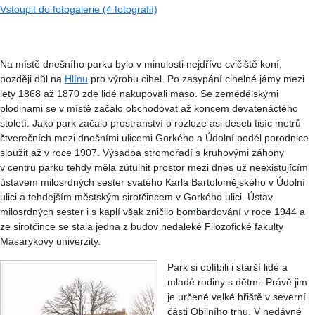
Vstoupit do fotogalerie (4 fotografií)
Na místě dnešního parku bylo v minulosti nejdříve cvičiště koní,
později důl na
Hlínu
pro výrobu cihel. Po zasypání cihelné jámy mezi
lety 1868 až 1870 zde lidé nakupovali maso. Se zemědělskými
plodinami se v místě začalo obchodovat až koncem devatenáctého
století. Jako park začalo prostranství o rozloze asi deseti tisíc metrů
čtverečních mezi dnešními ulicemi Gorkého a Údolní podél porodnice
sloužit až v roce 1907. Výsadba stromořadí s kruhovými záhony
v centru parku tehdy měla zútulnit prostor mezi dnes už neexistujícím
ústavem milosrdných sester svatého Karla Bartolomějského v Údolní
ulici a tehdejším městským sirotčincem v Gorkého ulici. Ústav
milosrdných sester i s kaplí však zničilo bombardování v roce 1944 a
ze sirotčince se stala jedna z budov nedaleké Filozofické fakulty
Masarykovy univerzity.
Park si oblíbili i starší lidé a
mladé rodiny s dětmi. Právě jim
je určené velké hřiště v severní
části Obilního trhu. V nedávné