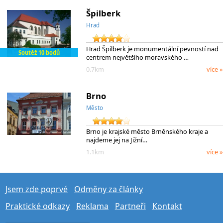
Špilberk
Hrad
Hrad Špilberk je monumentální pevností nad
Soutěž 10 bodů
centrem největšího moravského …
0.7km
více »
Brno
Město
Brno je krajské město Brněnského kraje a
najdeme jej na Jižní…
1.1km
více »
Jsem zde poprvé
Odměny za články
Praktické odkazy
Reklama
Partneři
Kontakt