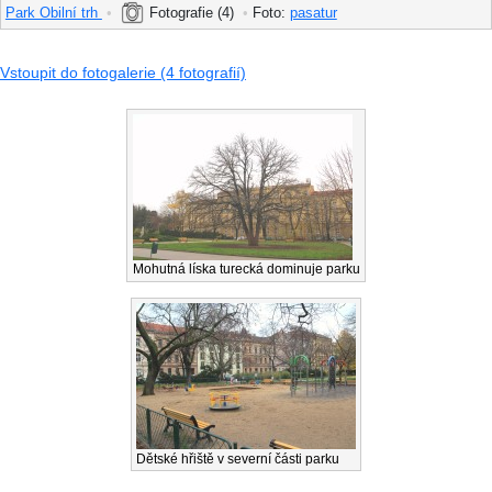
Park Obilní trh
•
Fotografie (4)
•
Foto:
pasatur
Vstoupit do fotogalerie (4 fotografií)
Mohutná líska turecká dominuje parku
Dětské hřiště v severní části parku