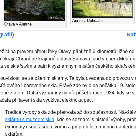
Annín z Bohdašic
Otava v Anníně
rafií)
Nah
ící na pravém břehu řeky Otavy, přibližně 6 kilometrů jižně od
 okraji Chráněné krajinné oblasti Šumava, pod vrchem Mouřene
jata se sklářstvím a patří k významným místům českého sklářské
 souvislosti se založením sklárny. Ta byla uvedena do provozu v 
išťálového i barevného skla. Právě zde bylo na počátku 19. sto
vené zlatem. Další významný milník přišel v roce 1934, kdy se v
ala při tavení skla využívat elektrická pec.
Tradice výroby skla zde přetrvala až do současnosti. Návštěv
sklárnu s muzeem skla
, kde se seznámí s historií výroby, pro
exponáty i současnou tvorbu a při prohlídce mohou nahlédn
sklářům.