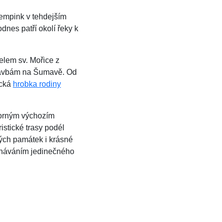
kempink v tehdejším
nes patří okolí řeky k
lem sv. Mořice z
 stavbám na Šumavě. Od
ická
hrobka rodiny
borným výchozím
istické trasy podél
kých památek i krásné
oznáváním jedinečného