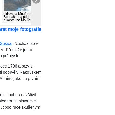
sklárna a Mouřenec: Pohled od
Bohdašic na údolí Otavy u Annína
Kaplička: Kaplička uprostřed
a kostel na Mouřenci
Annína
rát moje fotografie
Sušice
. Nachází se v
c. Přestože jde o
ho průmyslu.
roce 1796 a brzy si
letí poprvé v Rakouském
 Anníně jako na prvním
níci mohou navštívit
hlédnou si historické
out pod ruce zkušeným