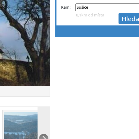
Kam:
8,1km od místa