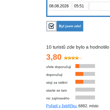
Byl jsem zde!
10
turistů zde bylo a hodnotilo
3,80
vřele doporučuji
doporučuji
stojí za vidění
stavte se tam
nic zajímavého
Pořadí v žebříčku:
6882. místo