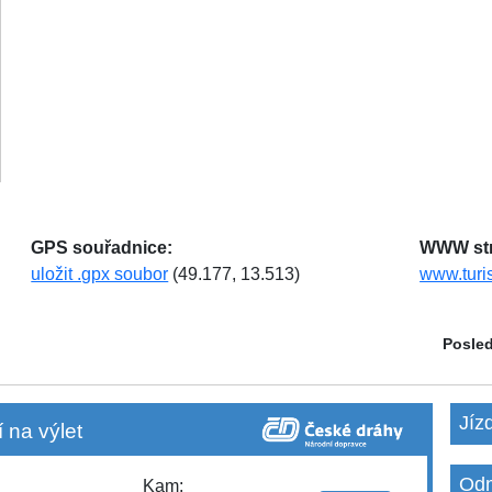
GPS souřadnice:
WWW str
uložit .gpx soubor
(49.177, 13.513)
www.turis
Posled
Jíz
 na výlet
Odm
Kam: