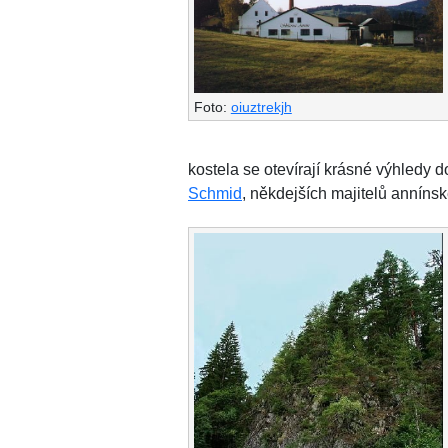
Foto:
oiuztrekjh
kostela se otevírají krásné výhledy d
Schmid
, někdejších majitelů annínsk