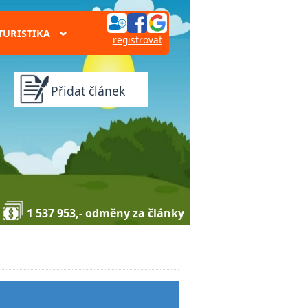
TURISTIKA
›
registrovat
Přidat článek
1 537 953,- odměny za články