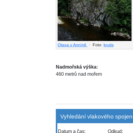
Otava v Anníně
•
Foto:
krutis
Nadmořská výška:
460 metrů nad mořem
Vyhledání vlakového spojení
Datum a čas:
Odkud: