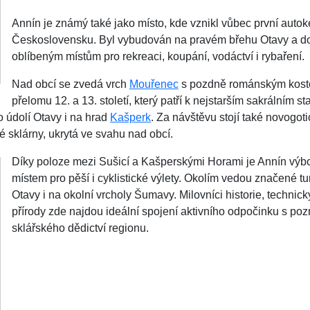
Annín je známý také jako místo, kde vznikl vůbec první auto
Československu. Byl vybudován na pravém břehu Otavy a dod
oblíbeným místům pro rekreaci, koupání, vodáctví i rybaření.
Nad obcí se zvedá vrch
Mouřenec
s pozdně románským koste
přelomu 12. a 13. století, který patří k nejstarším sakrálním
o údolí Otavy i na hrad
Kašperk
. Za návštěvu stojí také novogot
é sklárny, ukrytá ve svahu nad obcí.
Díky poloze mezi Sušicí a Kašperskými Horami je Annín vý
místem pro pěší i cyklistické výlety. Okolím vedou značené tur
Otavy i na okolní vrcholy Šumavy. Milovníci historie, technic
přírody zde najdou ideální spojení aktivního odpočinku s p
sklářského dědictví regionu.