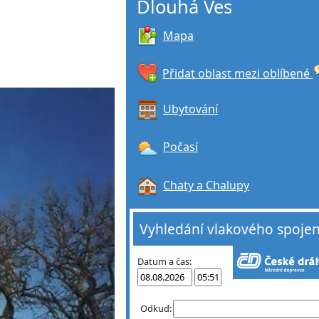
Dlouhá Ves
Mapa
Přidat oblast mezi oblíbené
Ubytování
Počasí
Chaty a Chalupy
Vyhledání vlakového spojen
Datum a čas:
Odkud: