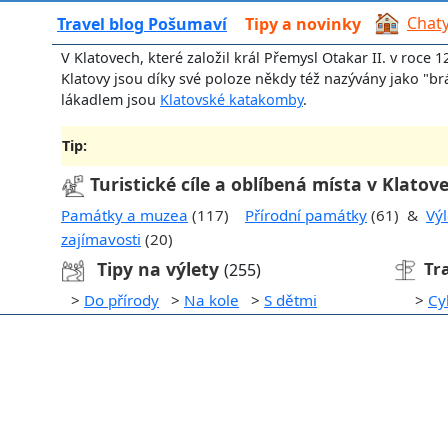
Chaty
Travel blog Pošumaví
Tipy a novinky
V Klatovech, které založil král Přemysl Otakar II. v roce 12
Klatovy jsou díky své poloze někdy též nazývány jako "b
lákadlem jsou
Klatovské katakomby
.
Tip:
Turistické cíle a oblíbená místa v Klatov
Památky a muzea
(117)
Přírodní památky
(61) &
Výl
zajímavosti
(20)
Tipy na výlety
Tr
(255)
>
Do přírody
>
Na kole
>
S dětmi
>
Cy