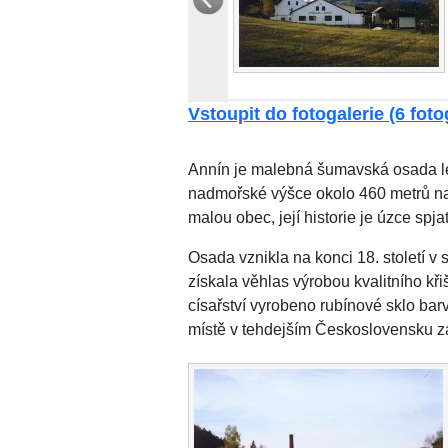
Vstoupit do fotogalerie (6 fotog
Annín je malebná šumavská osada lež
nadmořské výšce okolo 460 metrů na
malou obec, její historie je úzce sp
Osada vznikla na konci 18. století v
získala věhlas výrobou kvalitního kř
císařství vyrobeno rubínové sklo bar
místě v tehdejším Československu zač