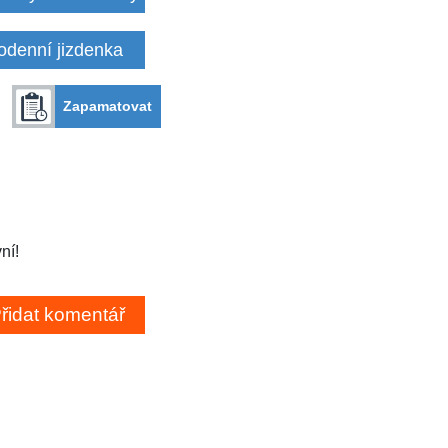
odenní jizdenka
Zapamatovat
ní!