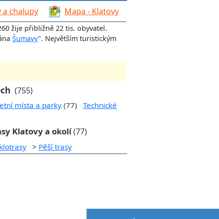
 a chalupy
Mapa - Klatovy
60 žije přibližně 22 tis. obyvatel.
rána
Šumavy
". Největším turistickým
ech
(755)
etní místa a parky
(77)
Technické
asy Klatovy a okolí
(77)
klotrasy
>
Pěší trasy