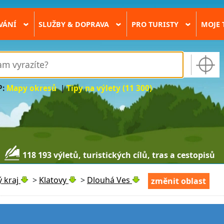
VÁNÍ
SLUŽBY & DOPRAVA
PRO TURISTY
MOJE 
›
›
›
P:
Mapy okresů
|
Tipy na výlety (11 300)
118 193 výletů, turistických cílů, tras a cestopisů
 kraj
>
Klatovy
>
Dlouhá Ves
změnit oblast