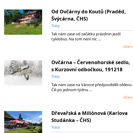
Od Ovčárny do Koutů (Praděd,
Švýcárna, ČHS)
Trasy
Tak nám zase od začátku prázdnin jezdí
cyklobus. Na tom není nic …
více »
Ovčárna – Červenohorské sedlo,
s Kurzovní odbočkou, 191218
Trasy
Tak nám zase na Vánoce předpověděli oblevu.
Čili po jednom týdnu …
více »
Dřevařská a Miliónová (Karlova
Studánka – ČHS)
Trasa