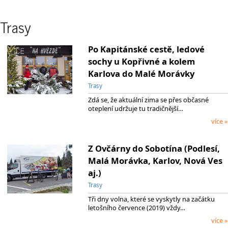
Trasy
Po Kapitánské cestě, ledové
sochy u Kopřivné a kolem
Karlova do Malé Morávky
Trasy
Zdá se, že aktuální zima se přes občasné
oteplení udržuje tu tradičnější…
více »
Z Ovčárny do Sobotína (Podlesí,
Malá Morávka, Karlov, Nová Ves
aj.)
Trasy
Tři dny volna, které se vyskytly na začátku
letošního července (2019) vždy…
více »