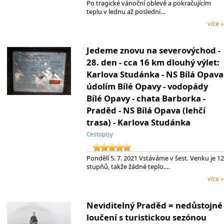
Po tragické vánoční oblevě a pokračujícím
teplu v lednu až poslední…
více »
Jedeme znovu na severovýchod -
28. den - cca 16 km dlouhý výlet:
Karlova Studánka - NS Bílá Opava
údolím Bílé Opavy - vodopády
Bílé Opavy - chata Barborka -
Praděd - NS Bílá Opava (lehčí
trasa) - Karlova Studánka
Cestopisy
Pondělí 5. 7. 2021 Vstáváme v šest. Venku je 12
stupňů, takže žádné teplo.…
více »
Neviditelný Praděd = nedůstojné
loučení s turistickou sezónou