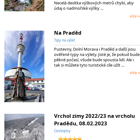
Necelá desítka výškových metrů chybí, aby
údaj o nadmořské výšky …
více »
Na Praděd
Tipy na výlet
Pustevny, Dolní Morava i Praděd a další jsou
ověřené typy na výlety. Jisté je, že pokud bude
pěkné počasí, všude bude spousta lidí. Ale i
tak si můžete tyto turistické cíle užít …
více »
Vrchol zimy 2022/23 na vrcholu
Pradědu, 08.02.2023
Cestopisy