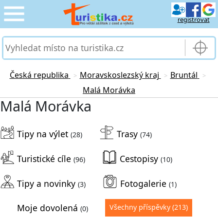
registrovat
CESTOVÁNÍ
›
SLUŽBY & DOPRAVA
›
Česká republika
Moravskoslezský kraj
Bruntál
>
>
>
Malá Morávka
PRO TURISTY
›
Malá Morávka
MOJE TURISTIKA
›
Tipy na výlet
Trasy
(28)
(74)
Turistické cíle
Cestopisy
(96)
(10)
Tipy a novinky
Fotogalerie
(3)
(1)
Moje dovolená
Všechny příspěvky
(213)
(0)