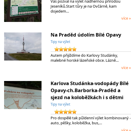
Vás pozval na výlet nádhernou přírodou
Jeseníků.Start tůry je na Ovčárně, kam
dojedem…
více »
Na Praděd údolím Bílé Opavy
Tipy na výlet
Autem přijíždíme do Karlovy Studánky,
malebné horské lázeňské obce. Lázně…
více »
Karlova Studánka-vodopády Bílé
Opavy-ch.Barborka-Praděd a
sjezd na koloběžkách i s dětmi
Tipy na výlet
Pro dospělé tak půldenní výlet kombinovaný -
auto, pěšky, koloběžka, bus,…
více »