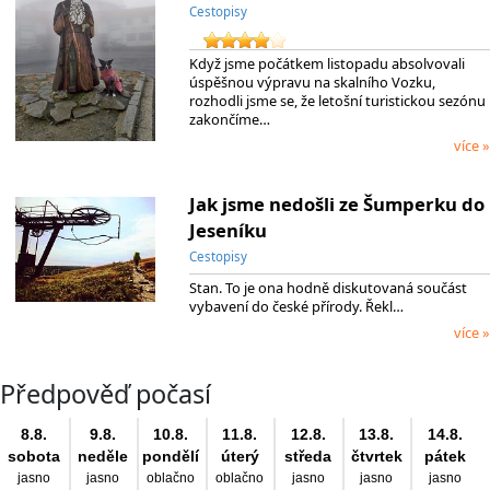
Cestopisy
Když jsme počátkem listopadu absolvovali
úspěšnou výpravu na skalního Vozku,
rozhodli jsme se, že letošní turistickou sezónu
zakončíme…
více »
Jak jsme nedošli ze Šumperku do
Jeseníku
Cestopisy
Stan. To je ona hodně diskutovaná součást
vybavení do české přírody. Řekl…
více »
Předpověď počasí
8.8.
9.8.
10.8.
11.8.
12.8.
13.8.
14.8.
sobota
neděle
pondělí
úterý
středa
čtvrtek
pátek
jasno
jasno
oblačno
oblačno
jasno
jasno
jasno