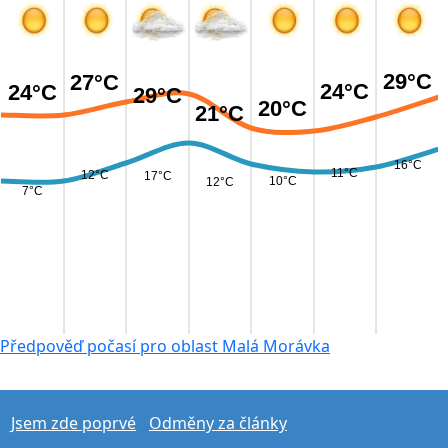
29°C
27°C
24°C
24°C
29°C
20°C
21°C
16°C
11°C
12°C
17°C
10°C
12°C
7°C
Předpověď počasí pro oblast Malá Morávka
Jsem zde poprvé
Odměny za články