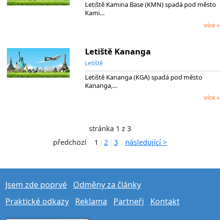
Letiště Kamina Base (KMN) spadá pod město
Kami…
více »
Letiště Kananga
Letiště
Letiště Kananga (KGA) spadá pod město
Kananga,…
více »
stránka 1 z 3
předchozí
1
2
3
následující >
|
|
Jsem zde poprvé
Odměny za články
Praktické odkazy
Reklama
Partneři
Kontakt