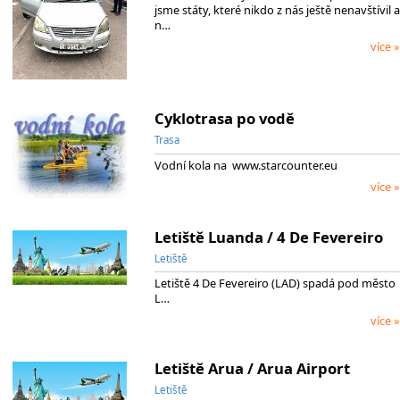
jsme státy, které nikdo z nás ještě nenavštívil a
n…
více »
Cyklotrasa po vodě
Trasa
Vodní kola na www.starcounter.eu
více »
Letiště Luanda / 4 De Fevereiro
Letiště
Letiště 4 De Fevereiro (LAD) spadá pod město
L…
více »
Letiště Arua / Arua Airport
Letiště