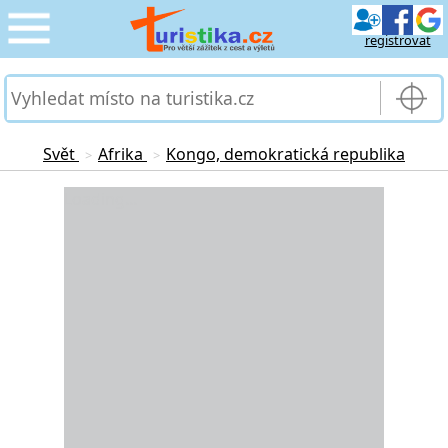
registrovat
CESTOVÁNÍ
›
SLUŽBY & DOPRAVA
›
Svět
Afrika
Kongo, demokratická republika
>
>
PRO TURISTY
Loading...
›
MOJE TURISTIKA
›