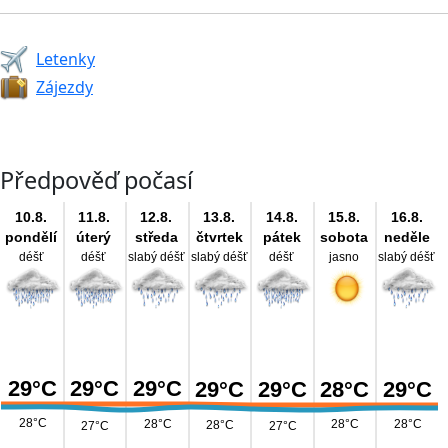
Letenky
Zájezdy
Předpověď počasí
10.8.
11.8.
12.8.
13.8.
14.8.
15.8.
16.8.
pondělí
úterý
středa
čtvrtek
pátek
sobota
neděle
déšť
déšť
slabý déšť
slabý déšť
déšť
jasno
slabý déšť
29°C
29°C
29°C
29°C
29°C
28°C
29°C
28°C
28°C
28°C
28°C
28°C
27°C
27°C