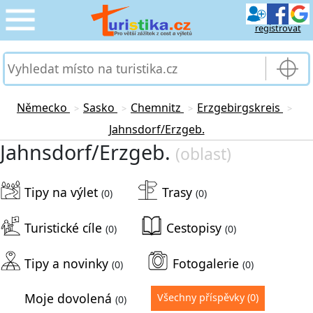
registrovat
CESTOVÁNÍ
›
SLUŽBY & DOPRAVA
›
Německo
Sasko
Chemnitz
Erzgebirgskreis
>
>
>
>
Jahnsdorf/Erzgeb.
PRO TURISTY
›
Jahnsdorf/Erzgeb.
(oblast)
MOJE TURISTIKA
›
Tipy na výlet
Trasy
(0)
(0)
Turistické cíle
Cestopisy
(0)
(0)
Tipy a novinky
Fotogalerie
(0)
(0)
Moje dovolená
Všechny příspěvky
(0)
(0)