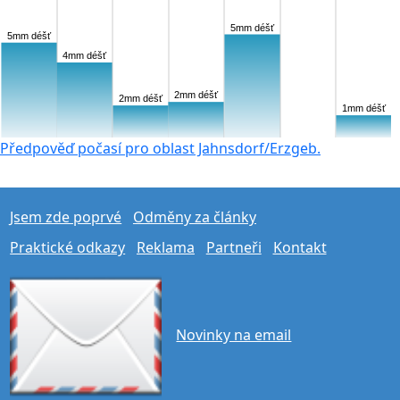
5mm déšť
5mm déšť
4mm déšť
2mm déšť
2mm déšť
1mm déšť
Předpověď počasí pro oblast Jahnsdorf/Erzgeb.
Jsem zde poprvé
Odměny za články
Praktické odkazy
Reklama
Partneři
Kontakt
Novinky na email