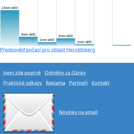
13mm déšť
3mm déšť
3mm déšť
1mm déšť
1mm déšť
Předpověď počasí pro oblast Heroldsberg
Jsem zde poprvé
Odměny za články
Praktické odkazy
Reklama
Partneři
Kontakt
Novinky na email