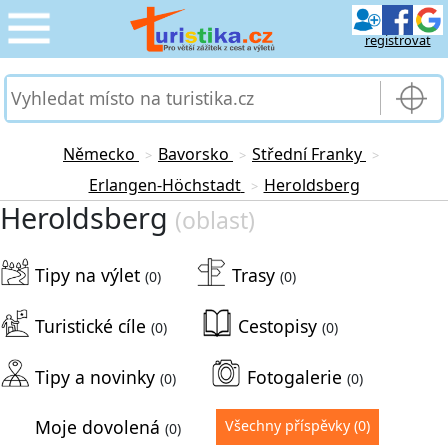
registrovat
CESTOVÁNÍ
›
SLUŽBY & DOPRAVA
›
Německo
Bavorsko
Střední Franky
>
>
>
Erlangen-Höchstadt
Heroldsberg
>
PRO TURISTY
›
Heroldsberg
(oblast)
MOJE TURISTIKA
›
Tipy na výlet
Trasy
(0)
(0)
Turistické cíle
Cestopisy
(0)
(0)
Tipy a novinky
Fotogalerie
(0)
(0)
Moje dovolená
Všechny příspěvky
(0)
(0)