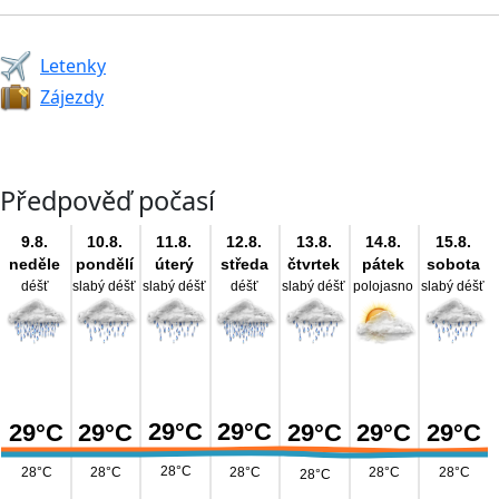
Letenky
Zájezdy
Předpověď počasí
9.8.
10.8.
11.8.
12.8.
13.8.
14.8.
15.8.
neděle
pondělí
úterý
středa
čtvrtek
pátek
sobota
déšť
slabý déšť
slabý déšť
déšť
slabý déšť
polojasno
slabý déšť
29°C
29°C
29°C
29°C
29°C
29°C
29°C
28°C
28°C
28°C
28°C
28°C
28°C
28°C