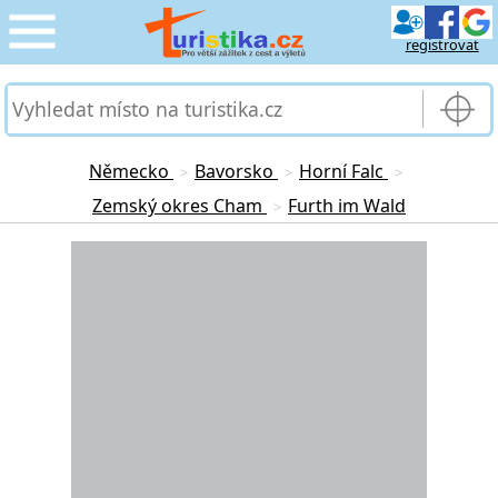
registrovat
CESTOVÁNÍ
›
SLUŽBY & DOPRAVA
›
Německo
Bavorsko
Horní Falc
>
>
>
Zemský okres Cham
Furth im Wald
>
PRO TURISTY
›
Loading...
MOJE TURISTIKA
›