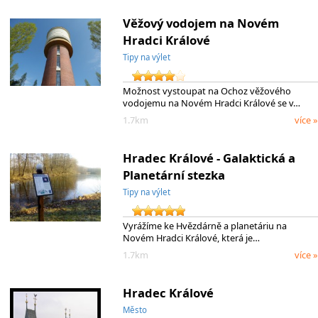
Věžový vodojem na Novém
Hradci Králové
Tipy na výlet
Možnost vystoupat na Ochoz věžového
vodojemu na Novém Hradci Králové se v…
1.7km
více »
Hradec Králové - Galaktická a
Planetární stezka
Tipy na výlet
Vyrážíme ke Hvězdárně a planetáriu na
Novém Hradci Králové, která je…
1.7km
více »
Hradec Králové
Město