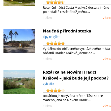
Retenční nádrž Cesta Myslivců dostala jméno
po nedalké cestě téhož jména.…
1.2km
více »
Naučná přírodní stezka
Tipy na výlet
Vyrážíme do oblíbeného vycházkového místa
občanů Hradce Králové, jdeme do…
1.5km
více »
Rozárka na Novém Hradci
Králové – jaká bude její podoba?
Vyhlídka
Rozárkou je nazývána střední část Kopce
svatého Jana na Novém Hradci…
1.6km
více »