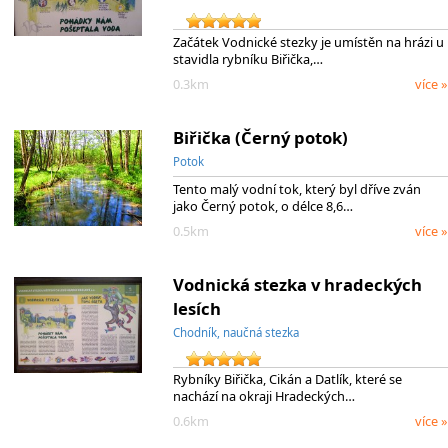
Začátek Vodnické stezky je umístěn na hrázi u
stavidla rybníku Biřička,…
0.3km
více »
Biřička (Černý potok)
Potok
Tento malý vodní tok, který byl dříve zván
jako Černý potok, o délce 8,6…
0.5km
více »
Vodnická stezka v hradeckých
lesích
Chodník, naučná stezka
Rybníky Biřička, Cikán a Datlík, které se
nachází na okraji Hradeckých…
0.6km
více »