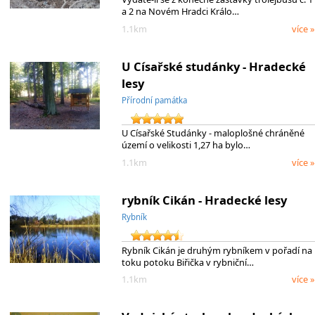
a 2 na Novém Hradci Králo…
1.1km
více »
U Císařské studánky - Hradecké
lesy
Přírodní památka
U Císařské Studánky - maloplošné chráněné
území o velikosti 1,27 ha bylo…
1.1km
více »
rybník Cikán - Hradecké lesy
Rybník
Rybník Cikán je druhým rybníkem v pořadí na
toku potoku Biřička v rybniční…
1.1km
více »