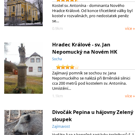
Kostel sv. Antonína - dominanta Nového
Hradce Králové. Od konce třicetileté války byl
kostel v rozvalinách, pro nedostatek peněz
se…
0.9km
více »
Hradec Králové - sv. Jan
Nepomucký na Novém HK
Socha
Zajímavý pomník se sochou sv. Jana
Nepomuckého se nalézá při Brněnské silnici
cca 200 metrů pod kostelem sv. Antonína.
Umístění…
1.1km
více »
Divočák Pepina u hájovny Zelený
sloupek
Zajímavost
Vydáte-li se z konečné zastávky trolejbusů č. 1