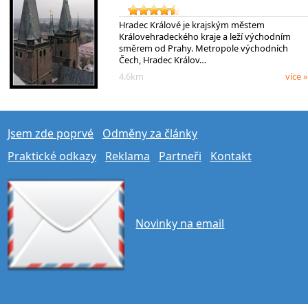
Hradec Králové je krajským městem
Královehradeckého kraje a leží východním
směrem od Prahy. Metropole východních
Čech, Hradec Králov…
4.6km
více »
Jsem zde poprvé
Odměny za články
Praktické odkazy
Reklama
Partneři
Kontakt
Novinky na email