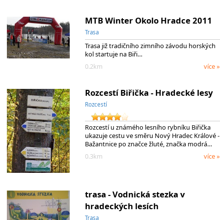
MTB Winter Okolo Hradce 2011
Trasa
Trasa již tradičního zimního závodu horských
kol startuje na Biři…
0.2km
více »
Rozcestí Biřička - Hradecké lesy
Rozcestí
Rozcestí u známého lesního rybníku Biřička
ukazuje cestu ve směru Nový Hradec Králové -
Bažantnice po značce žluté, značka modrá…
0.3km
více »
trasa - Vodnická stezka v
hradeckých lesích
Trasa