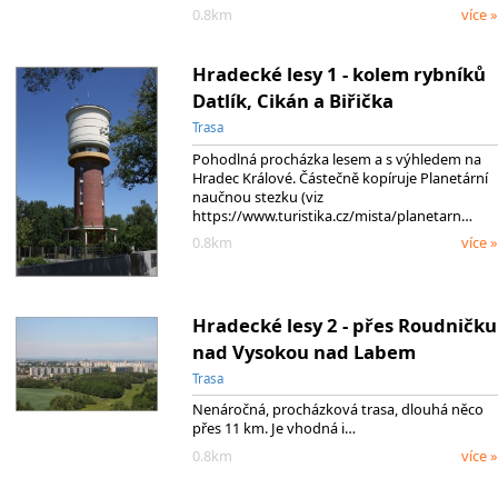
0.8km
více »
Hradecké lesy 1 - kolem rybníků
Datlík, Cikán a Biřička
Trasa
Pohodlná procházka lesem a s výhledem na
Hradec Králové. Částečně kopíruje Planetární
naučnou stezku (viz
https://www.turistika.cz/mista/planetarn…
0.8km
více »
Hradecké lesy 2 - přes Roudničku
nad Vysokou nad Labem
Trasa
Nenáročná, procházková trasa, dlouhá něco
přes 11 km. Je vhodná i…
0.8km
více »