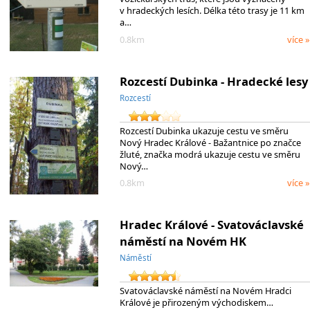
v hradeckých lesích. Délka této trasy je 11 km
a…
0.8km
více »
Rozcestí Dubinka - Hradecké lesy
Rozcestí
Rozcestí Dubinka ukazuje cestu ve směru
Nový Hradec Králové - Bažantnice po značce
žluté, značka modrá ukazuje cestu ve směru
Nový…
0.8km
více »
Hradec Králové - Svatováclavské
náměstí na Novém HK
Náměstí
Svatováclavské náměstí na Novém Hradci
Králové je přirozeným východiskem…