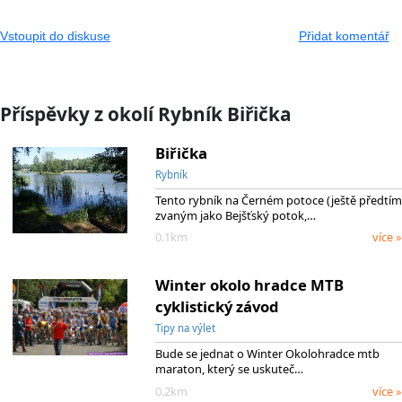
Vstoupit do diskuse
Přidat komentář
Příspěvky z okolí Rybník Biřička
Biřička
Rybník
Tento rybník na Černém potoce (ještě předtím
zvaným jako Bejšťský potok,…
0.1km
více »
Winter okolo hradce MTB
cyklistický závod
Tipy na výlet
Bude se jednat o Winter Okolohradce mtb
maraton, který se uskuteč…
0.2km
více »