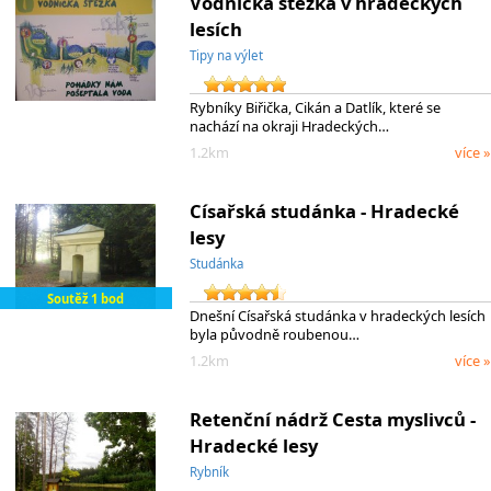
Vodnická stezka v hradeckých
lesích
Tipy na výlet
Rybníky Biřička, Cikán a Datlík, které se
nachází na okraji Hradeckých…
1.2km
více »
Císařská studánka - Hradecké
lesy
Studánka
Soutěž 1 bod
Dnešní Císařská studánka v hradeckých lesích
byla původně roubenou…
1.2km
více »
Retenční nádrž Cesta myslivců -
Hradecké lesy
Rybník