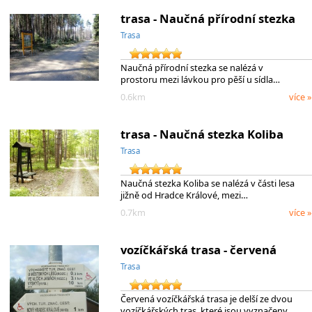
trasa - Naučná přírodní stezka
Trasa
Naučná přírodní stezka se nalézá v
prostoru mezi lávkou pro pěší u sídla…
0.6km
více »
trasa - Naučná stezka Koliba
Trasa
Naučná stezka Koliba se nalézá v části lesa
jižně od Hradce Králové, mezi…
0.7km
více »
vozíčkářská trasa - červená
Trasa
Červená vozíčkářská trasa je delší ze dvou
vozíčkářských tras, které jsou vyznačeny