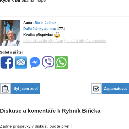
Rybník Biřička
na mapě
Autor:
Boris-Jelínek
Další články autora:
1771
Kvalita příspěvku:
hodnotit kvalitu příspěvku
|
nahlásit příspěvek redakci
Sdílet s přáteli
Byl jsem zde!
Zapamatovat
Diskuse a komentáře k Rybník Biřička
Žádné příspěvky v diskusi, buďte první!