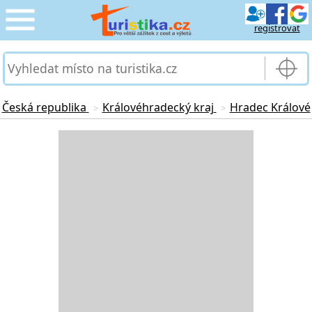
registrovat
CESTOVÁNÍ
›
SLUŽBY & DOPRAVA
›
Česká republika
Královéhradecký kraj
Hradec Králové
>
>
PRO TURISTY
Loading...
›
MOJE TURISTIKA
›