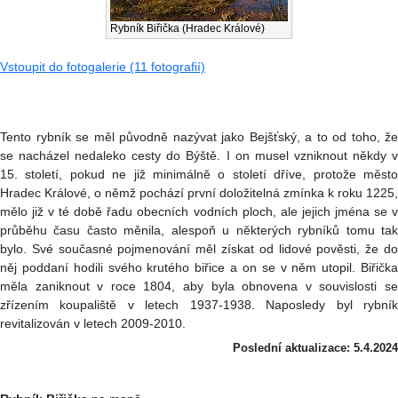
Rybník Biřička (Hradec Králové)
Vstoupit do fotogalerie (11 fotografií)
Tento rybník se měl původně nazývat jako Bejšťský, a to od toho, že
se nacházel nedaleko cesty do Býště. I on musel vzniknout někdy v
15. století, pokud ne již minimálně o století dříve, protože město
Hradec Králové, o němž pochází první doložitelná zmínka k roku 1225,
mělo již v té době řadu obecních vodních ploch, ale jejich jména se v
průběhu času často měnila, alespoň u některých rybníků tomu tak
bylo. Své současné pojmenování měl získat od lidové pověsti, že do
něj poddaní hodili svého krutého biřice a on se v něm utopil. Biřička
měla zaniknout v roce 1804, aby byla obnovena v souvislosti se
zřízením koupaliště v letech 1937-1938. Naposledy byl rybník
revitalizován v letech 2009-2010.
Poslední aktualizace: 5.4.2024