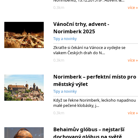
0.3km
více »
Vánoční trhy, advent -
Norimberk 2025
Tipy a novinky
Zkraťte si čekání na Vánoce a vydejte se
vlakem Českých drah do N…
0.3km
více »
Norimberk – perfektní místo pro
městský výlet
Tipy a novinky
Když se řekne Norimberk, leckoho napadnou
malé pečené klobásky, j…
0.3km
více »
Behaimův glóbus – nejstarší
dochovaný glóbus na světě