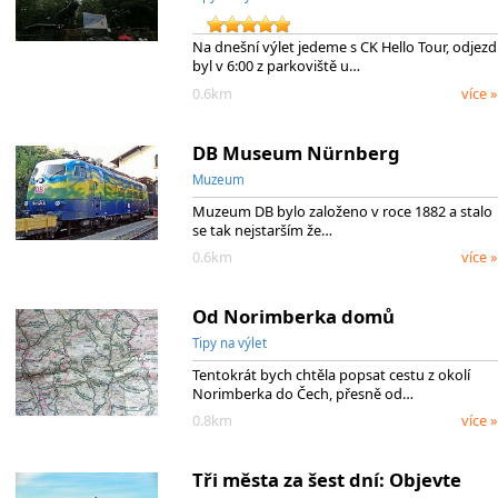
Na dnešní výlet jedeme s CK Hello Tour, odjezd
byl v 6:00 z parkoviště u…
0.6km
více »
DB Museum Nürnberg
Muzeum
Muzeum DB bylo založeno v roce 1882 a stalo
se tak nejstarším že…
0.6km
více »
Od Norimberka domů
Tipy na výlet
Tentokrát bych chtěla popsat cestu z okolí
Norimberka do Čech, přesně od…
0.8km
více »
Tři města za šest dní: Objevte