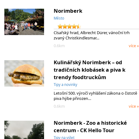
Norimberk
Město
Císařský hrad, Albrecht Dürer, vánoční trh
zvaný Christkindlesmar…
0.6km
více »
Kulinářský Norimberk – od
tradičních klobásek a piva k
trendy foodtruckům
Tipy a novinky
Letošní 500. výročí vyhlášení zákona o čistotě
piva hýbe přirozen…
0.6km
více »
Norimberk - Zoo a historické
centrum - CK Hello Tour
Tipy na výlet