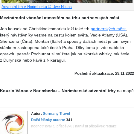
Adventní trh v Norimberku © Uwe Niklas
Mezinárodní vánoční atmosféra na trhu partnerských měst
Jen kousek od Christkindlesmarktu leží také trh
partnerských měst
,
který návštěvníky vezme na cestu kolem světa. Vedle Atlanty (USA),
Shenzenu (Čína), Montan (Itálie) a spousty dalších měst je tam svým
stánkem zastoupena také česká Praha. Díky tomu je zde nabídka
opravdu pestrá: Pochutnat si můžete jak na skotské whisky, tak štole
z Durynska nebo kávě z Nikaragui.
Poslední aktualizace: 29.11.2022
Kouzlo Vánoc v Norimberku – Norimberské adventní trhy
na mapě
Autor:
Germany Travel
Další články autora:
341
hodnotit kvalitu příspěvku
|
nahlásit příspěvek redakci