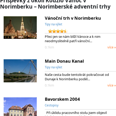
Příspěvky z okolí Kouzlo Vánoc v
Norimberku – Norimberské adventní trhy
Vánoční trh v Norimberku
Tipy na výlet
Přeci jen se nám blíží Vánoce a k nim
neodmyslitelně patří vánoční…
0.1km
více »
Main Donau Kanal
Tipy na výlet
Naše cesta bude tentokrát pokračovat od
Dunaje k Norimberku podél…
0.1km
více »
Bavorskem 2004
Cestopisy
Při úklidu pracovního stolu jsem objevil