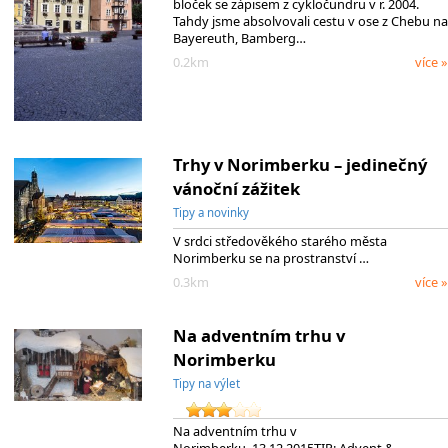
bloček se zápisem z cykločundru v r. 2004.
Tahdy jsme absolvovali cestu v ose z Chebu na
Bayereuth, Bamberg…
0.2km
více »
Trhy v Norimberku – jedinečný
vánoční zážitek
Tipy a novinky
V srdci středověkého starého města
Norimberku se na prostranství …
0.3km
více »
Na adventním trhu v
Norimberku
Tipy na výlet
Na adventním trhu v
Norimberku, 13.12.2015TIP: Advent &…