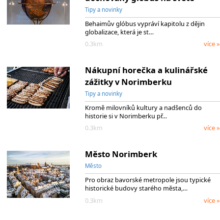
Tipy a novinky
Behaimův glóbus vypráví kapitolu z dějin
globalizace, která je st…
0.3km
více »
Nákupní horečka a kulinářské
zážitky v Norimberku
Tipy a novinky
Kromě milovníků kultury a nadšenců do
historie si v Norimberku př…
0.3km
více »
Město Norimberk
Město
Pro obraz bavorské metropole jsou typické
historické budovy starého města,…
0.3km
více »