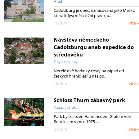
Hrad
Cadolzburg je obec, označovaná jako Markt,
která kdysi měla tržní právo, u…
16.1km
více »
Návštěva německého
Cadolzburgu aneb expedice do
středověku
Tipy a novinky
Necelé dvě hodinky cesty na západ od
českých hranic leží u nás po…
16.1km
více »
Schloss Thurn zábavný park
Zábava, atrakce
Park byl založen Hannfriedem Grafem von
Bentzelem v roce 1975.…
27.1km
více »