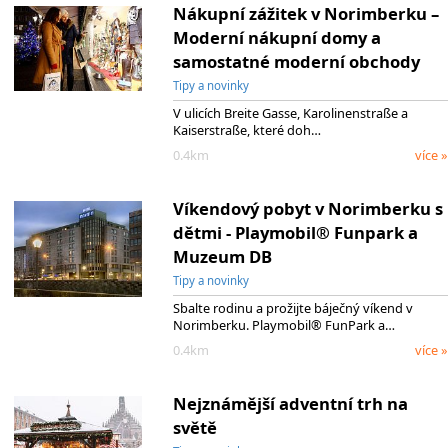
Nákupní zážitek v Norimberku –
Moderní nákupní domy a
samostatné moderní obchody
Tipy a novinky
V ulicích Breite Gasse, Karolinenstraße a
Kaiserstraße, které doh…
0.4km
více »
Víkendový pobyt v Norimberku s
dětmi - Playmobil® Funpark a
Muzeum DB
Tipy a novinky
Sbalte rodinu a prožijte báječný víkend v
Norimberku. Playmobil® FunPark a…
0.4km
více »
Nejznámější adventní trh na
světě