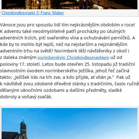
Christkindlesmarkt © Franz Walter
Vánoce jsou pro spoustu lidí tím nejkrásnějším obdobím v roce!
K adventu také neodmyslitelně patří procházky po útulných
adventních trzích, pití svařeného vína a ochutnávání perníčků. A
kde by to mohlo být lepší, než na nejstarším a nejznámějším
adventním trhu na světě? Norimberk těší návštěvníky z okolí i
z daleka známým
už od
norimberským Christkindlesmarktem
poloviny 17. století. Letos bude otevřen 25. listopadu již tradiční
slavnostním úvodem norimberského Ježíška, jehož řeč začíná
takto: „Ježíšek Vás na trh zve, a kdo přijde, ať vítán je.“ Pak už
k návštěvě zvou zdobené dřevěné stánky s tradičními, často ručně
dělanými vánočními ozdobami a dalšími předměty, sladké
dobroty a voňavý svařák.