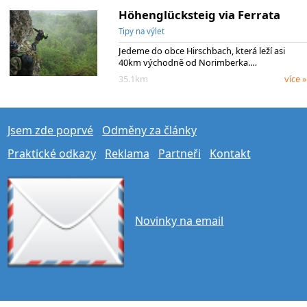
Höhenglücksteig via Ferrata
Tipy na výlet
Jedeme do obce Hirschbach, která leží asi
40km východně od Norimberka.…
35.1km
více »
Jsem zde poprvé
Odměny za články
Praktické odkazy
Reklama
Partneři
Kontakt
Novinky na email