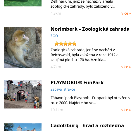
Delfinárium, jenž se nachází v areálu
zoologické zahrady, bylo založeno v…
4.3km
více »
Norimberk – Zoologická zahrada
ZOO
Zoologická zahrada, jenž se nachází v
Reichswald, byla založena v roce 1912 a
zaujímá plochu 170 ha. Vznikla…
4.7km
více »
PLAYMOBIL® FunPark
Zábava, atrakce
Zábavní park Playmobil Funpark byl otevřen v
roce 2000. Najdete ho ve…
10.1km
více »
Cadolzburg - hrad a rozhledna