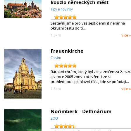
kouzlo německých měst
Tipy a novinky
Sestavili jsme pro vás šestidenní itinerář na
okružní cestu do tř…
1.3km
více »
Frauenkirche
Chrám
Barokní chrám, který byl zcela zničen za 2. sv.v.
a v roce 2005 znovu otevřen. Lze si
prohlédnout jak hlavní část, kde se pořádají…
1.5km
více »
Norimberk – Delfinárium
ZOO