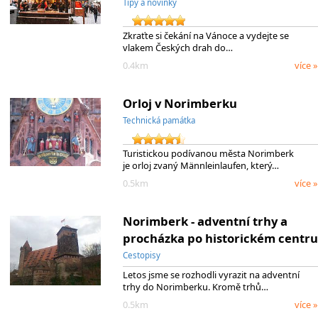
Tipy a novinky
Zkraťte si čekání na Vánoce a vydejte se
vlakem Českých drah do…
0.4km
více »
Orloj v Norimberku
Technická památka
Turistickou podívanou města Norimberk
je orloj zvaný Männleinlaufen, který…
0.5km
více »
Norimberk - adventní trhy a
procházka po historickém centru
Cestopisy
Letos jsme se rozhodli vyrazit na adventní
trhy do Norimberku. Kromě trhů…
0.5km
více »