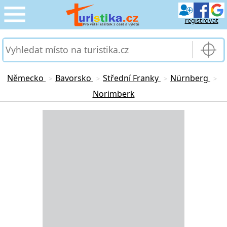
registrovat
CESTOVÁNÍ
›
SLUŽBY & DOPRAVA
›
Německo
Bavorsko
Střední Franky
Nürnberg
>
>
>
>
Norimberk
PRO TURISTY
›
Loading...
MOJE TURISTIKA
›