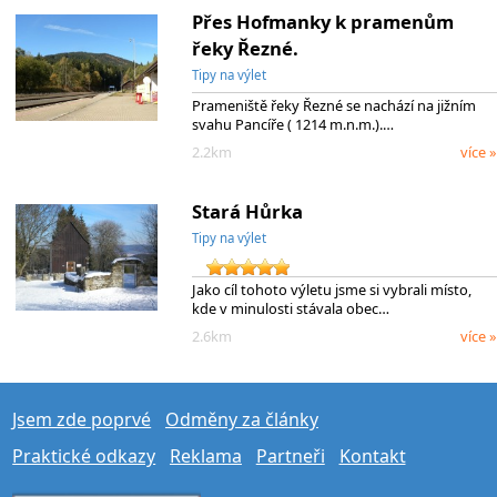
Přes Hofmanky k pramenům
řeky Řezné.
Tipy na výlet
Prameniště řeky Řezné se nachází na jižním
svahu Pancíře ( 1214 m.n.m.).…
2.2km
více »
Stará Hůrka
Tipy na výlet
Jako cíl tohoto výletu jsme si vybrali místo,
kde v minulosti stávala obec…
2.6km
více »
Jsem zde poprvé
Odměny za články
Praktické odkazy
Reklama
Partneři
Kontakt