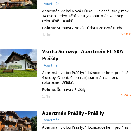
Apartmán
Apartmán v obci Nová Hůrka u Železné Rudy, max.
14 osob. Orientační cena (za apartmán za noc):
celoročně 1.400kč.
Poloha:
Šumava / Nová Hůrka u Železné Rudy
více »
1.1km
Vsrdci Šumavy - Apartmán ELIŠKA -
Prášily
Apartmán
Apartmán v obci Prášily: 1 ložnice, celkem pro 1 až
4 osoby. Orientační cena (apartmán za noc):
celoročně 1.950kč.
Poloha:
Šumava / Prášily
více »
5.7km
Apartmán Prášily - Prášily
Apartmán
Apartmán v obci Prášily: 1 ložnice, celkem pro 1 až