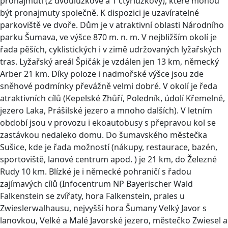
pronajmutí (2 dvoulůžkové a 1 čtyřlůžkový), které mohou
být pronajmuty společně. K dispozici je uzavíratelné
parkoviště ve dvoře. Dům je v atraktivní oblasti Národního
parku Šumava, ve výšce 870 m. n. m. V nejbližším okolí je
řada pěších, cyklistických i v zimě udržovaných lyžařských
tras. Lyžařský areál Špičák je vzdálen jen 13 km, německý
Arber 21 km. Díky poloze i nadmořské výšce jsou zde
sněhové podmínky převážně velmi dobré. V okolí je ředa
atraktivních cílů (Kepelské Zhůří, Poledník, údolí Křemelné,
jezero Laka, Prášilské jezero a mnoho dalších). V letním
období jsou v provozu i ekoautobusy s přepravou kol se
zastávkou nedaleko domu. Do šumavského městečka
Sušice, kde je řada možností (nákupy, restaurace, bazén,
sportoviště, lanové centrum apod. ) je 21 km, do Železné
Rudy 10 km. Blízké je i německé pohraničí s řadou
zajímavých cílů (Infocentrum NP Bayerischer Wald
Falkenstein se zvířaty, hora Falkenstein, prales u
Zwieslerwalhausu, nejvyšší hora Šumany Velký Javor s
lanovkou, Velké a Malé Javorské jezero, městečko Zwiesel a