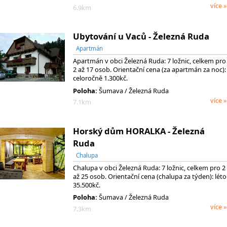
více »
6.9km
Ubytování u Vaců - Železná Ruda
Apartmán
Apartmán v obci Železná Ruda: 7 ložnic, celkem pro
2 až 17 osob. Orientační cena (za apartmán za noc):
celoročně 1.300kč.
Poloha:
Šumava / Železná Ruda
více »
7.1km
Horský dům HORALKA - Železná
Ruda
Chalupa
Chalupa v obci Železná Ruda: 7 ložnic, celkem pro 2
až 25 osob. Orientační cena (chalupa za týden): léto
35.500kč.
Poloha:
Šumava / Železná Ruda
více »
7.3km