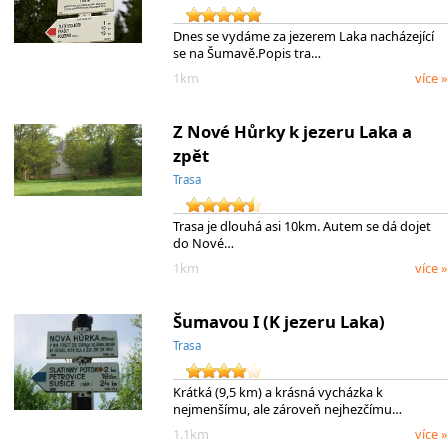
Dnes se vydáme za jezerem Laka nacházející
se na Šumavě.Popis tra…
1km
více »
Z Nové Hůrky k jezeru Laka a
zpět
Trasa
Trasa je dlouhá asi 10km. Autem se dá dojet
do Nové…
1km
více »
Šumavou I (K jezeru Laka)
Trasa
Krátká (9,5 km) a krásná vycházka k
nejmenšímu, ale zároveň nejhezčímu…
1.1km
více »