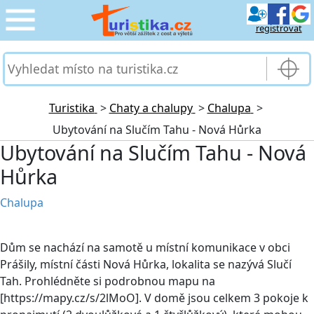
registrovat
CESTOVÁNÍ
›
SLUŽBY & DOPRAVA
›
Turistika
>
Chaty a chalupy
>
Chalupa
>
Ubytování na Slučím Tahu - Nová Hůrka
PRO TURISTY
›
Ubytování na Slučím Tahu - Nová
Hůrka
MOJE TURISTIKA
›
Chalupa
Dům se nachází na samotě u místní komunikace v obci
Prášily, místní části Nová Hůrka, lokalita se nazývá Slučí
Tah. Prohlédněte si podrobnou mapu na
[https://mapy.cz/s/2lMoO]. V domě jsou celkem 3 pokoje k