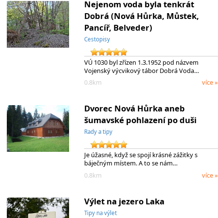
Nejenom voda byla tenkrát
Dobrá (Nová Hůrka, Můstek,
Pancíř, Belveder)
Cestopisy
VÚ 1030 byl zřízen 1.3.1952 pod názvem
Vojenský výcvikový tábor Dobrá Voda…
0.8km
více »
Dvorec Nová Hůrka aneb
šumavské pohlazení po duši
Rady a tipy
Je úžasné, když se spojí krásné zážitky s
báječným místem. A to se nám…
0.8km
více »
Výlet na jezero Laka
Tipy na výlet