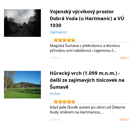
Vojenský výcvikový prostor
Dobrá Voda (u Hartmanic) a VÚ
1030
Zajímavost
Magická Šumava s překrásnou a divokou
přírodou umí nabídnout i tajemnou č…
1.1km
více »
Hůrecký vrch (1.099 m.n.m.) -
další ze zajímavých tisícovek na
Šumavě
Vrchol
Když jede člověk autem po silnici od Železné
Rudy směrem na Hartmanice,…
1.6km
více »