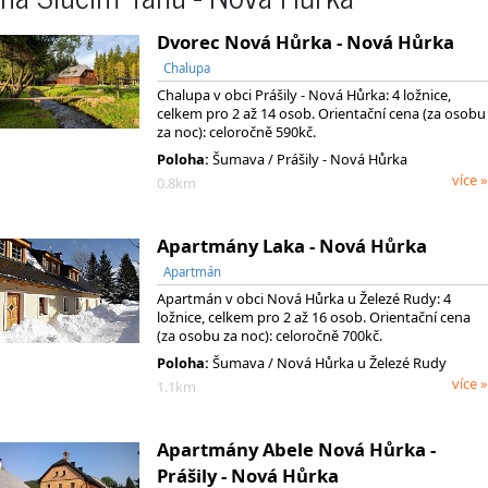
Dvorec Nová Hůrka - Nová Hůrka
Chalupa
Chalupa v obci Prášily - Nová Hůrka: 4 ložnice,
celkem pro 2 až 14 osob. Orientační cena (za osobu
za noc): celoročně 590kč.
Poloha:
Šumava / Prášily - Nová Hůrka
více »
0.8km
Apartmány Laka - Nová Hůrka
Apartmán
Apartmán v obci Nová Hůrka u Železé Rudy: 4
ložnice, celkem pro 2 až 16 osob. Orientační cena
(za osobu za noc): celoročně 700kč.
Poloha:
Šumava / Nová Hůrka u Železé Rudy
více »
1.1km
Apartmány Abele Nová Hůrka -
Prášily - Nová Hůrka