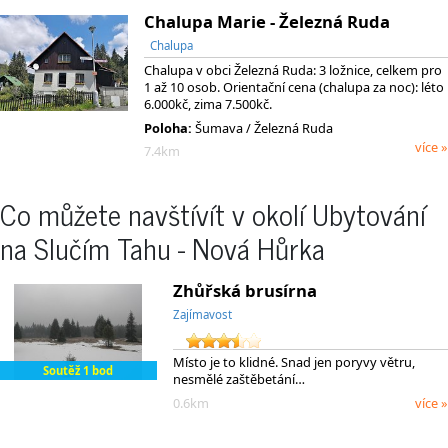
Chalupa Marie - Železná Ruda
Chalupa
Chalupa v obci Železná Ruda: 3 ložnice, celkem pro
1 až 10 osob. Orientační cena (chalupa za noc): léto
6.000kč, zima 7.500kč.
Poloha:
Šumava / Železná Ruda
více »
7.4km
Co můžete navštívít v okolí Ubytování
na Slučím Tahu - Nová Hůrka
Zhůřská brusírna
Zajímavost
Místo je to klidné. Snad jen poryvy větru,
Soutěž 1 bod
nesmělé zaštěbetání…
0.6km
více »