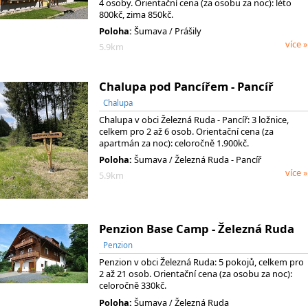
4 osoby. Orientační cena (za osobu za noc): léto
800kč, zima 850kč.
Poloha:
Šumava / Prášily
více »
5.9km
Chalupa pod Pancířem - Pancíř
Chalupa
Chalupa v obci Železná Ruda - Pancíř: 3 ložnice,
celkem pro 2 až 6 osob. Orientační cena (za
apartmán za noc): celoročně 1.900kč.
Poloha:
Šumava / Železná Ruda - Pancíř
více »
5.9km
Penzion Base Camp - Železná Ruda
Penzion
Penzion v obci Železná Ruda: 5 pokojů, celkem pro
2 až 21 osob. Orientační cena (za osobu za noc):
celoročně 330kč.
Poloha:
Šumava / Železná Ruda