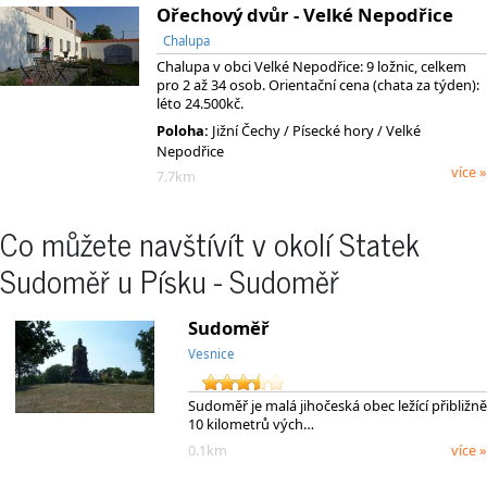
Ořechový dvůr - Velké Nepodřice
Chalupa
Chalupa v obci Velké Nepodřice: 9 ložnic, celkem
pro 2 až 34 osob. Orientační cena (chata za týden):
léto 24.500kč.
Poloha:
Jižní Čechy
/ Písecké hory
/ Velké
Nepodřice
více »
7.7km
Co můžete navštívít v okolí Statek
Sudoměř u Písku - Sudoměř
Sudoměř
Vesnice
Sudoměř je malá jihočeská obec ležící přibližně
10 kilometrů vých…
0.1km
více »