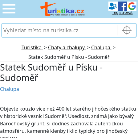
registrovat
CESTOVÁNÍ
›
SLUŽBY & DOPRAVA
›
Turistika
>
Chaty a chalupy
>
Chalupa
>
Statek Sudoměř u Písku - Sudoměř
PRO TURISTY
›
Statek Sudoměř u Písku -
Sudoměř
MOJE TURISTIKA
›
Chalupa
Objevte kouzlo více než 400 let starého jihočeského statku
v historické vesnici Sudoměř. Usedlost, známá jako bývalý
Barochovský grunt, si dodnes zachovala autentickou
atmosféru, kamenné klenby i klid typický pro jihočeský