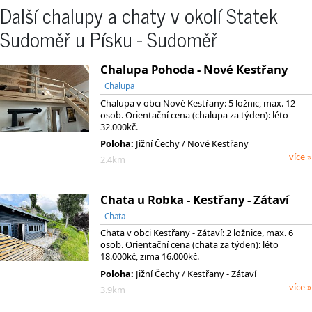
Další chalupy a chaty v okolí Statek
Sudoměř u Písku - Sudoměř
Chalupa Pohoda - Nové Kestřany
Chalupa
Chalupa v obci Nové Kestřany: 5 ložnic, max. 12
osob. Orientační cena (chalupa za týden): léto
32.000kč.
Poloha:
Jižní Čechy / Nové Kestřany
více »
2.4km
Chata u Robka - Kestřany - Zátaví
Chata
Chata v obci Kestřany - Zátaví: 2 ložnice, max. 6
osob. Orientační cena (chata za týden): léto
18.000kč, zima 16.000kč.
Poloha:
Jižní Čechy / Kestřany - Zátaví
více »
3.9km