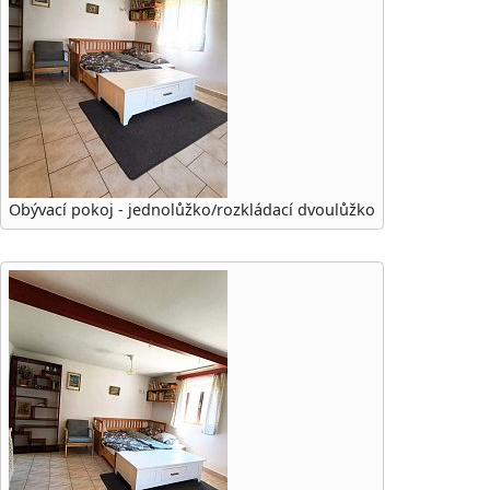
Obývací pokoj - jednolůžko/rozkládací dvoulůžko