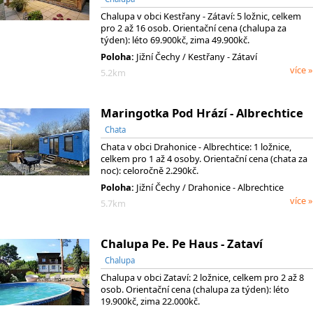
Chalupa v obci Kestřany - Zátaví: 5 ložnic, celkem
pro 2 až 16 osob. Orientační cena (chalupa za
týden): léto 69.900kč, zima 49.900kč.
Poloha:
Jižní Čechy / Kestřany - Zátaví
více »
5.2km
Maringotka Pod Hrází - Albrechtice
Chata
Chata v obci Drahonice - Albrechtice: 1 ložnice,
celkem pro 1 až 4 osoby. Orientační cena (chata za
noc): celoročně 2.290kč.
Poloha:
Jižní Čechy / Drahonice - Albrechtice
více »
5.7km
Chalupa Pe. Pe Haus - Zataví
Chalupa
Chalupa v obci Zataví: 2 ložnice, celkem pro 2 až 8
osob. Orientační cena (chalupa za týden): léto
19.900kč, zima 22.000kč.