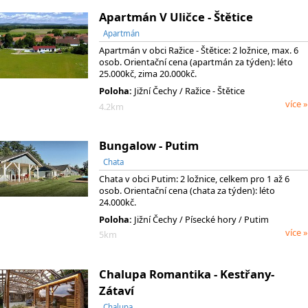
Apartmán V Uličce - Štětice
Apartmán
Apartmán v obci Ražice - Štětice: 2 ložnice, max. 6
osob. Orientační cena (apartmán za týden): léto
25.000kč, zima 20.000kč.
Poloha:
Jižní Čechy / Ražice - Štětice
více »
4.2km
Bungalow - Putim
Chata
Chata v obci Putim: 2 ložnice, celkem pro 1 až 6
osob. Orientační cena (chata za týden): léto
24.000kč.
Poloha:
Jižní Čechy
/ Písecké hory
/ Putim
více »
5km
Chalupa Romantika - Kestřany-
Zátaví
Chalupa