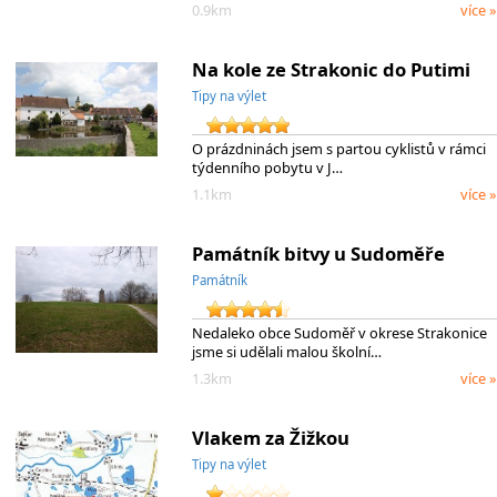
0.9km
více »
Na kole ze Strakonic do Putimi
Tipy na výlet
O prázdninách jsem s partou cyklistů v rámci
týdenního pobytu v J…
1.1km
více »
Památník bitvy u Sudoměře
Památník
Nedaleko obce Sudoměř v okrese Strakonice
jsme si udělali malou školní…
1.3km
více »
Vlakem za Žižkou
Tipy na výlet