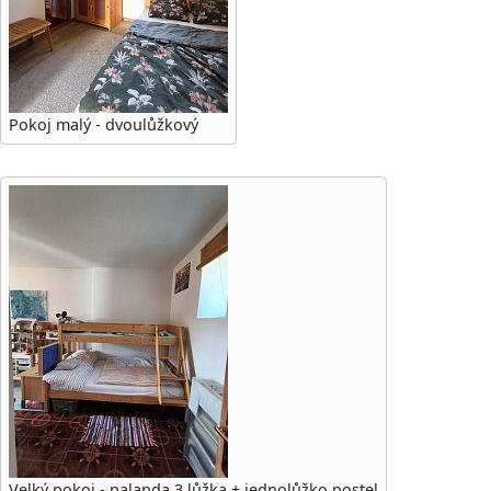
Pokoj malý - dvoulůžkový
Velký pokoj - palanda 3 lůžka + jednolůžko postel