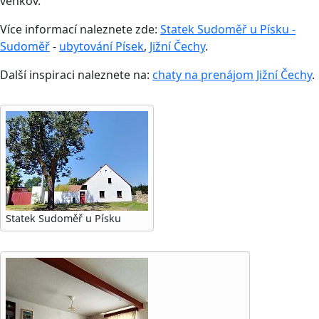
venkov.
Více informací naleznete zde:
Statek Sudoměř u Písku -
Sudoměř
-
ubytování Písek
,
Jižní Čechy
.
Další inspiraci naleznete na:
chaty na prenájom Jižní Čechy
.
Statek Sudoměř u Písku