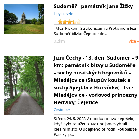
Sudoměř - památník Jana Žižky
Tipy na výlet
Mezi Pískem, Strakonicemi a Protivínem leží
Sudoměř blízko Čejetic, kde…
0.2km
více »
Jižní Čechy - 13. den: Sudoměř – 9
km: památník bitvy u Sudoměře
– sochy husitských bojovníků –
Mladějovice (Skupův koutek a
sochy Spejbla a Hurvínka) - tvrz
Mladějovice - vodovod princezny
Hedviky; Čejetice
Cestopisy
Středa 24. 5. 2023 V noci kupodivu nepršelo, i
když bylo zataženo. Na noc jsme vybrali
ideální místo. U údajného přírodní koupaliště
Paseky je…