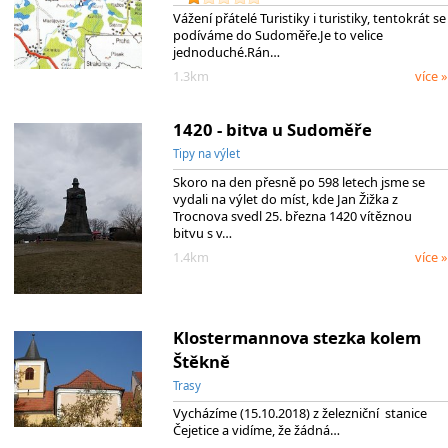
Vážení přátelé Turistiky i turistiky, tentokrát se
podíváme do Sudoměře.Je to velice
jednoduché.Rán…
1.3km
více »
1420 - bitva u Sudoměře
Tipy na výlet
Skoro na den přesně po 598 letech jsme se
vydali na výlet do míst, kde Jan Žižka z
Trocnova svedl 25. března 1420 vítěznou
bitvu s v…
1.4km
více »
Klostermannova stezka kolem
Štěkně
Trasy
Vycházíme (15.10.2018) z železniční stanice
Čejetice a vidíme, že žádná…