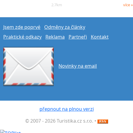
2.7km
více »
Jsem zde poprvé
Odměny za články
Praktické odkazy
Reklama
Partneři
Kontakt
Novinky na email
přepnout na plnou verzi
© 2007 - 2026 Turistika.cz s.r.o. •