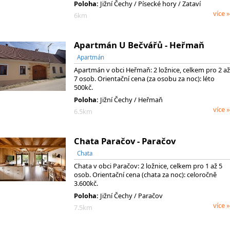
Poloha:
Jižní Čechy
/ Písecké hory
/ Zataví
více »
6km
Apartmán U Bečvářů - Heřmaň
Apartmán
Apartmán v obci Heřmaň: 2 ložnice, celkem pro 2 až
7 osob. Orientační cena (za osobu za noc): léto
500kč.
Poloha:
Jižní Čechy / Heřmaň
více »
6.5km
Chata Paračov - Paračov
Chata
Chata v obci Paračov: 2 ložnice, celkem pro 1 až 5
osob. Orientační cena (chata za noc): celoročně
3.600kč.
Poloha:
Jižní Čechy / Paračov
více »
7.5km