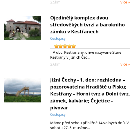
2.5km
více »
Ojedinělý komplex dvou
středověkých tvrzí a barokního
zámku v Kestřanech
Cestopisy
V obci Kestřanany, dříve nazývané Staré
Kestřany v Jižních Čec…
2.6km
více »
Jižní Čechy - 1. den: rozhledna –
pozorovatelna Hradiště u Písku;
Kestřany – Horní tvrz a Dolní tvrz,
zámek, kalvárie; Čejetice -
pivovar
Cestopisy
Máme před sebou přibližně 14 volných dnů. V
sobotu 27. 5. musíme…