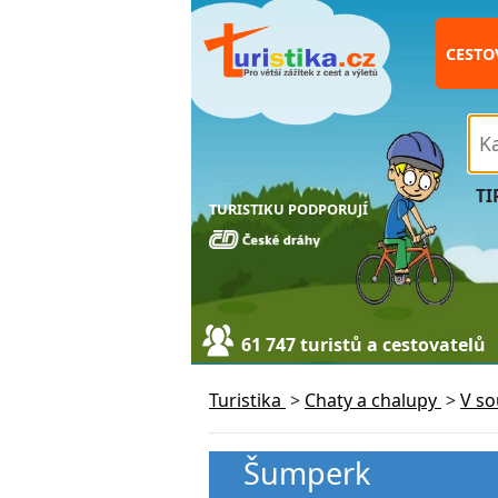
CESTO
TI
TURISTIKU PODPORUJÍ
61 747 turistů a cestovatelů
Turistika
>
Chaty a chalupy
>
V s
Šumperk