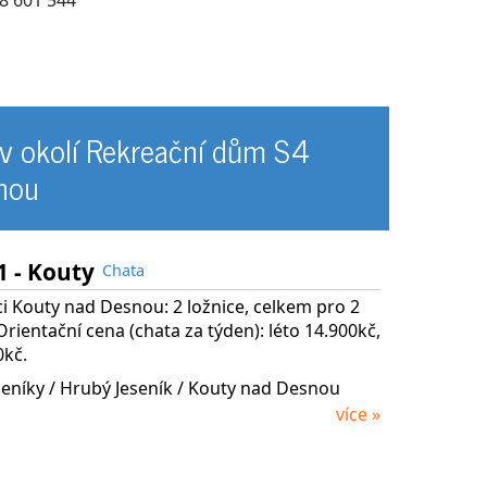
 v okolí Rekreační dům S4
nou
1 - Kouty
Chata
i Kouty nad Desnou: 2 ložnice, celkem pro 2
Orientační cena (chata za týden): léto 14.900kč,
0kč.
seníky
/ Hrubý Jeseník
/ Kouty nad Desnou
více »