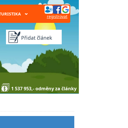
TURISTIKA
›
registrovat
Přidat článek
1 537 953,- odměny za články