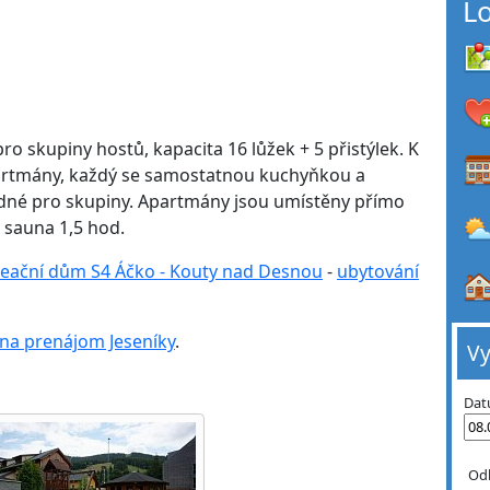
L
 skupiny hostů, kapacita 16 lůžek + 5 přistýlek. K
rtmány, každý se samostatnou kuchyňkou a
odné pro skupiny. Apartmány jsou umístěny přímo
x sauna 1,5 hod.
eační dům S4 Áčko - Kouty nad Desnou
-
ubytování
 na prenájom Jeseníky
.
Vy
Dat
Od