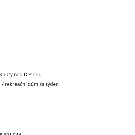
/ Kouty nad Desnou
č / rekreační dům za týden
08 601 544