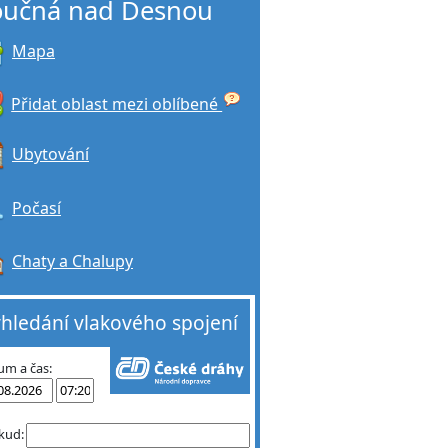
oučná nad Desnou
Mapa
Přidat oblast mezi oblíbené
Ubytování
Počasí
Chaty a Chalupy
hledání vlakového spojení
um a čas:
kud: