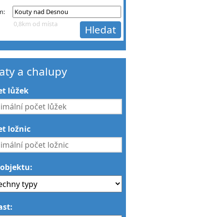
m:
0,8km od místa
aty a chalupy
et lůžek
t ložnic
 objektu:
ast: