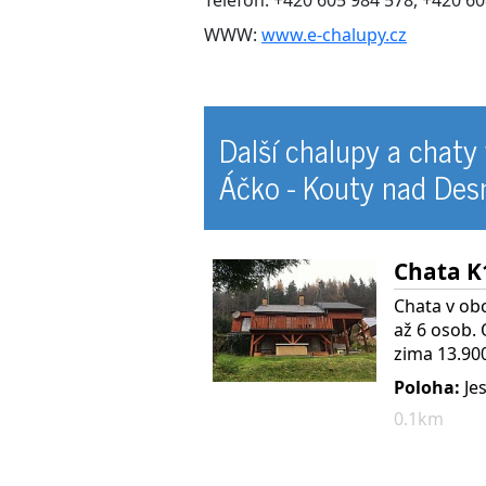
WWW:
www.e-chalupy.cz
Další chalupy a chaty
Áčko - Kouty nad Des
Chata K
Chata v obc
až 6 osob. 
zima 13.90
Poloha:
Je
0.1km