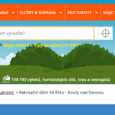
VÁNÍ
SLUŽBY & DOPRAVA
PRO TURISTY
MOJE 
›
›
›
P:
Mapy okresů
|
Tipy na výlety (11 300)
118 193 výletů, turistických cílů, tras a cestopisů
oukromí
>
Rekreační dům S4 Áčko - Kouty nad Desnou