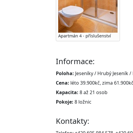
Apartmán 4 - příslušenství
Informace:
Poloha:
Jeseníky / Hrubý Jeseník 
Cena:
léto 39.900kč, zima 61.900k
Kapacita:
8 až 21 osob
Pokoje:
8 ložnic
Kontakty:
Telefon: +420 605 984 578, +420 6