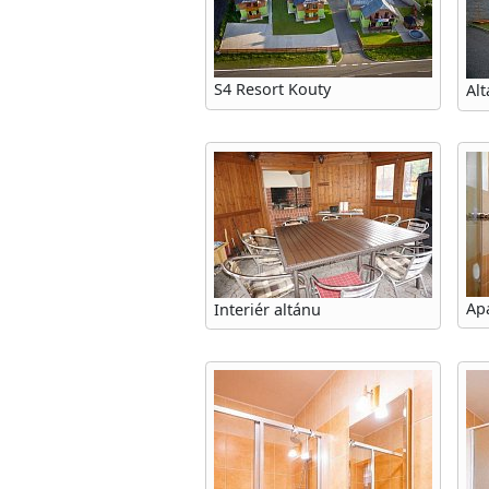
S4 Resort Kouty
Alt
Apa
Interiér altánu