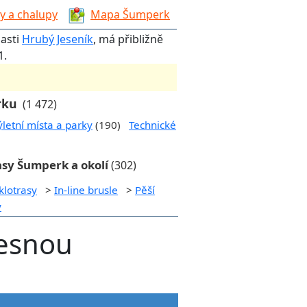
y a chalupy
Mapa Šumperk
lasti
Hrubý Jeseník
, má přibližně
1.
rku
(1 472)
ýletní místa a parky
(190)
Technické
asy Šumperk a okolí
(302)
klotrasy
>
In-line brusle
>
Pěší
y
Desnou