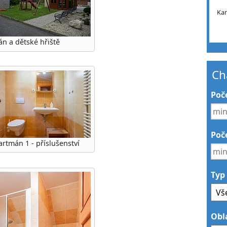
Ka
án a dětské hřiště
Ch
Poč
Poče
rtmán 1 - příslušenství
Typ
Obl