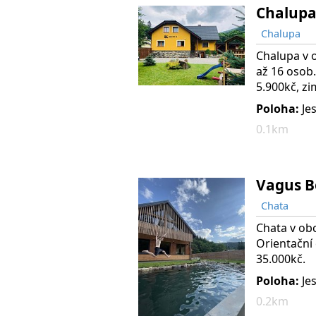
Chalupa
Chalupa
Chalupa v o
až 16 osob.
5.900kč, zi
Poloha:
Je
0.1km
Vagus B
Chata
Chata v obc
Orientační 
35.000kč.
Poloha:
Je
0.2km