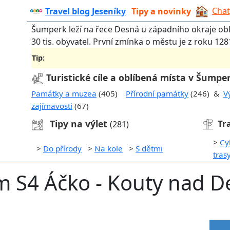
Chat
Travel blog Jeseníky
Tipy a novinky
Šumperk leží na řece Desná u západního okraje ob
30 tis. obyvatel. První zmínka o městu je z roku 128
Tip:
Turistické cíle a oblíbená místa v Šumpe
Památky a muzea
(405)
Přírodní památky
(246) &
V
zajímavosti
(67)
Tipy na výlet
Tr
(281)
>
Cy
>
Do přírody
>
Na kole
>
S dětmi
tras
m S4 Áčko - Kouty nad 