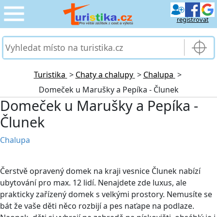
registrovat
CESTOVÁNÍ
›
SLUŽBY & DOPRAVA
›
Turistika
>
Chaty a chalupy
>
Chalupa
>
Domeček u Marušky a Pepíka - Člunek
PRO TURISTY
›
Domeček u Marušky a Pepíka -
Člunek
MOJE TURISTIKA
›
Chalupa
Čerstvě opravený domek na kraji vesnice Člunek nabízí
ubytování pro max. 12 lidí. Nenajdete zde luxus, ale
prakticky zařízený domek s velkými prostory. Nemusíte se
bát že vaše děti něco rozbijí a pes naťape na podlaze.