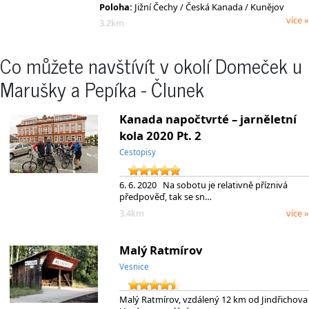
Poloha:
Jižní Čechy
/ Česká Kanada
/ Kunějov
více »
3.2km
Co můžete navštívít v okolí Domeček u
Marušky a Pepíka - Člunek
Kanada napočtvrté – jarněletní
kola 2020 Pt. 2
Cestopisy
6. 6. 2020 Na sobotu je relativně příznivá
předpověď, tak se sn…
3.4km
více »
Malý Ratmírov
Vesnice
Malý Ratmírov, vzdálený 12 km od Jindřichova