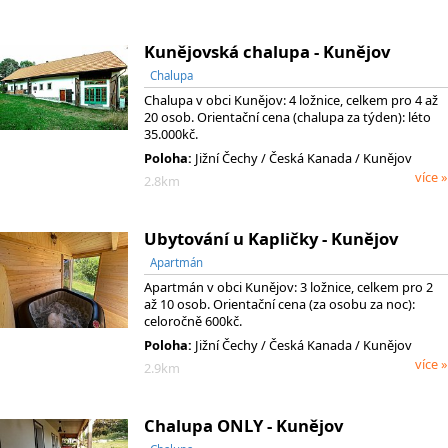
Kunějovská chalupa - Kunějov
Chalupa
Chalupa v obci Kunějov: 4 ložnice, celkem pro 4 až
20 osob. Orientační cena (chalupa za týden): léto
35.000kč.
Poloha:
Jižní Čechy
/ Česká Kanada
/ Kunějov
více »
2.8km
Ubytování u Kapličky - Kunějov
Apartmán
Apartmán v obci Kunějov: 3 ložnice, celkem pro 2
až 10 osob. Orientační cena (za osobu za noc):
celoročně 600kč.
Poloha:
Jižní Čechy
/ Česká Kanada
/ Kunějov
více »
2.9km
Chalupa ONLY - Kunějov