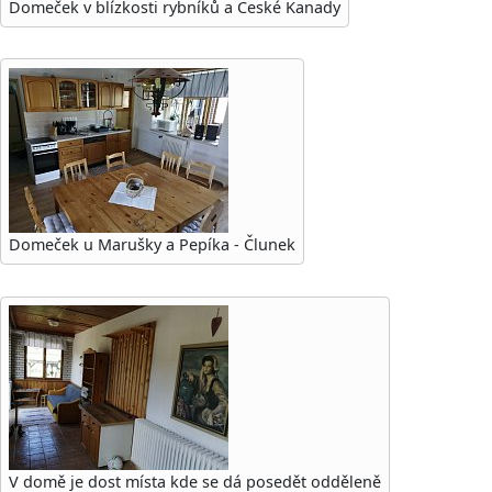
Domeček v blízkosti rybníků a České Kanady
Domeček u Marušky a Pepíka - Člunek
V domě je dost místa kde se dá posedět odděleně