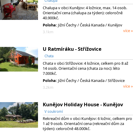
Chalupa
Chalupa v obci Kunějov: 4 ložnice, max. 14 osob.
Orientační cena (chalupa za týden): celoročně
40.900kč.
Poloha:
Jižní Čechy
/ Česká Kanada
/ Kunějov
více »
3.1km
U Ratmíráku - Střížovice
Chata
Chata v obci Střížovice: 4 ložnice, celkem pro 8 až
14 osob. Orientační cena (chata za noc): léto
7.000kč.
Poloha:
Jižní Čechy
/ Česká Kanada
/ Střížovice
více »
3.2km
Kunějov Holiday House - Kunějov
V soukromí
Rekreační dům v obci Kunějov: 6 ložnic, celkem pro
1 až 9 osob. Orientační cena (rekreační dům za
týden): celoročně 48.000kč.