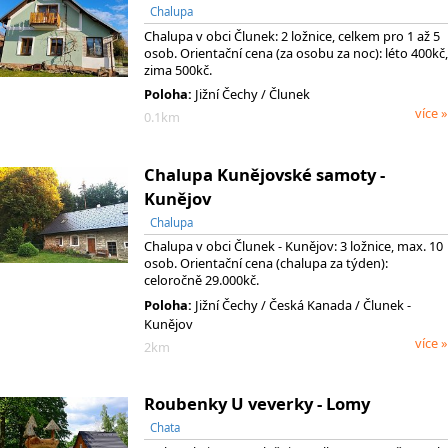
Chalupa
Chalupa v obci Člunek: 2 ložnice, celkem pro 1 až 5
osob. Orientační cena (za osobu za noc): léto 400kč,
zima 500kč.
Poloha:
Jižní Čechy / Člunek
více »
0.1km
Chalupa Kunějovské samoty -
Kunějov
Chalupa
Chalupa v obci Člunek - Kunějov: 3 ložnice, max. 10
osob. Orientační cena (chalupa za týden):
celoročně 29.000kč.
Poloha:
Jižní Čechy
/ Česká Kanada
/ Člunek -
Kunějov
více »
2km
Roubenky U veverky - Lomy
Chata