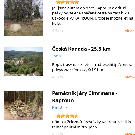
Jeli jsme autem do obce Kaproun a odtud
pěšky po zelené značené cestě na zastávku
úzkokolejky KAPROUN. Určitě je možné jet na
kole…
4.3km
více »
Česká Kanada - 25,5 km
Trasa
Popis trasy naleznete na adrese:http://ondra-
pdvyv.wz.cz/odkazy/XI-S.htm …
4.3km
více »
Památník Járy Cimrmana -
Kaproun
Památník
Přímo u železniční zastávky Kaproun vzniklo
téměř poutní místo. Jeho…
4.3km
více »