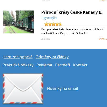
Přírodní krásy České Kanady II.
Tipy na výlet
Pro počátek této trasy je vhodné zvolit lesní
nádražíčko v Kaprouně. Odtud…
4.4km
více »
Jsem zde poprvé
Odměny za články
Praktické odkazy
Reklama
Partneři
Kontakt
Novinky na email