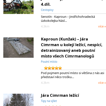
4.díl.
Cestopisy
Senotín - Kaproun – Jindřichohradecká
úzkokolejka Násl…
4.3km
více »
Kaproun (Kunžak) – Jára
Cimrman u kolejí ležící, nespící,
detrainizovaný aneb poutní
místo všech Cimrmanologů
Poutní místo
Pod pojmem poutní místo si většina z nás asi
představí něco trošku…
4.3km
více »
Jára Cimrman ležící
Tipy na výlet