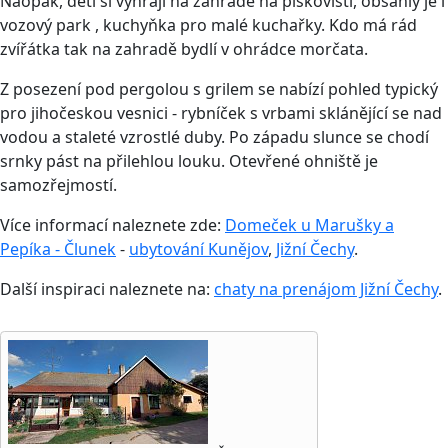
Naopak, děti si vyhrají na zahradě na pískovišti, obsáhlý je i
vozový park , kuchyňka pro malé kuchařky. Kdo má rád
zvířátka tak na zahradě bydlí v ohrádce morčata.
Z posezení pod pergolou s grilem se nabízí pohled typický
pro jihočeskou vesnici - rybníček s vrbami sklánějící se nad
vodou a staleté vzrostlé duby. Po západu slunce se chodí
srnky pást na přilehlou louku. Otevřené ohniště je
samozřejmostí.
Více informací naleznete zde:
Domeček u Marušky a
Pepíka - Člunek
-
ubytování Kunějov
,
Jižní Čechy
.
Další inspiraci naleznete na:
chaty na prenájom Jižní Čechy
.