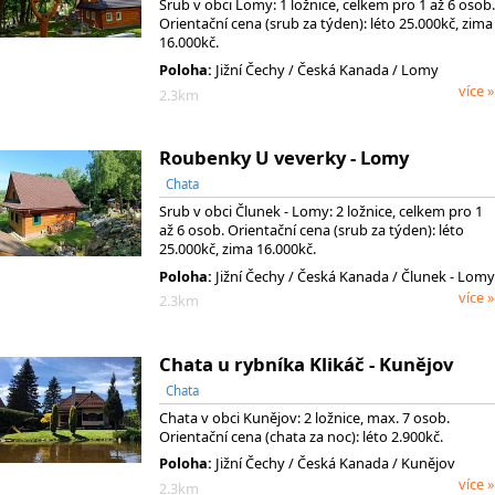
Srub v obci Lomy: 1 ložnice, celkem pro 1 až 6 osob.
Orientační cena (srub za týden): léto 25.000kč, zima
16.000kč.
Poloha:
Jižní Čechy
/ Česká Kanada
/ Lomy
více »
2.3km
Roubenky U veverky - Lomy
Chata
Srub v obci Člunek - Lomy: 2 ložnice, celkem pro 1
až 6 osob. Orientační cena (srub za týden): léto
25.000kč, zima 16.000kč.
Poloha:
Jižní Čechy
/ Česká Kanada
/ Člunek - Lomy
více »
2.3km
Chata u rybníka Klikáč - Kunějov
Chata
Chata v obci Kunějov: 2 ložnice, max. 7 osob.
Orientační cena (chata za noc): léto 2.900kč.
Poloha:
Jižní Čechy
/ Česká Kanada
/ Kunějov
více »
2.3km