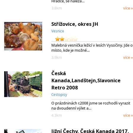
Hradce, se nalézá…
3.8km
více »
Střížovice, okres JH
Vesnice
Malebná vesnička ležící v lesích Vysočiny. Jde o
místo, kde je možné…
3.9km
více »
Česká
Kanada,Landštejn,Slavonice
Retro 2008
Cestopisy
O prázdninách r.2008 jsme se rozhodli vyrazit
na dvoudenní výlet a…
4.3km
více »
Jižní Čechy, Česká Kanada 2017,