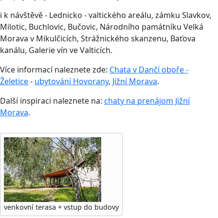
i k návštěvě - Lednicko - valtického areálu, zámku Slavkov,
Milotic, Buchlovic, Bučovic, Národního památníku Velká
Morava v Mikulčicích, Strážnického skanzenu, Baťova
kanálu, Galerie vín ve Valticích.
Více informací naleznete zde:
Chata v Dančí oboře -
Želetice
-
ubytování Hovorany
,
Jižní Morava
.
Další inspiraci naleznete na:
chaty na prenájom Jižní
Morava
.
venkovní terasa + vstup do budovy