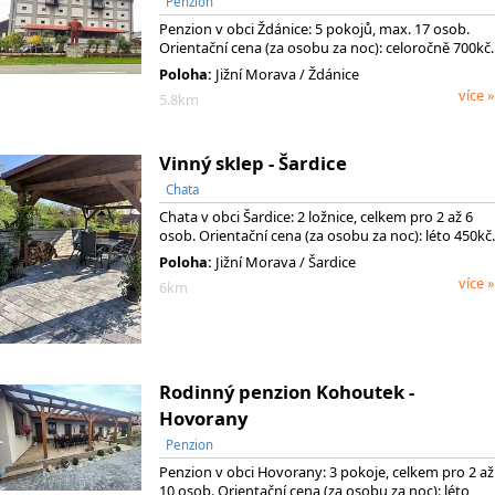
Penzion
Penzion v obci Ždánice: 5 pokojů, max. 17 osob.
Orientační cena (za osobu za noc): celoročně 700kč.
Poloha:
Jižní Morava / Ždánice
více »
5.8km
Vinný sklep - Šardice
Chata
Chata v obci Šardice: 2 ložnice, celkem pro 2 až 6
osob. Orientační cena (za osobu za noc): léto 450kč.
Poloha:
Jižní Morava / Šardice
více »
6km
Rodinný penzion Kohoutek -
Hovorany
Penzion
Penzion v obci Hovorany: 3 pokoje, celkem pro 2 až
10 osob. Orientační cena (za osobu za noc): léto