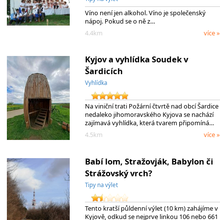
Víno není jen alkohol. Víno je společenský
nápoj. Pokud se o ně z…
4.4km
více »
Kyjov a vyhlídka Soudek v
Šardicích
Vyhlídka
Na viniční trati Požární čtvrtě nad obcí Šardice
nedaleko jihomoravského Kyjova se nachází
zajímavá vyhlídka, která tvarem připomíná…
4.5km
více »
Babí lom, Stražovják, Babylon či
Strážovský vrch?
Tipy na výlet
Tento kratší půldenní výlet (10 km) zahájíme v
Kyjově, odkud se nejprve linkou 106 nebo 661