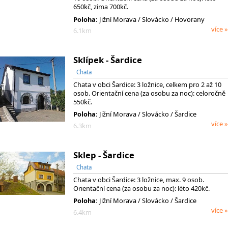
650kč, zima 700kč.
Poloha:
Jižní Morava
/ Slovácko
/ Hovorany
více »
6.1km
Sklípek - Šardice
Chata
Chata v obci Šardice: 3 ložnice, celkem pro 2 až 10
osob. Orientační cena (za osobu za noc): celoročně
550kč.
Poloha:
Jižní Morava
/ Slovácko
/ Šardice
více »
6.3km
Sklep - Šardice
Chata
Chata v obci Šardice: 3 ložnice, max. 9 osob.
Orientační cena (za osobu za noc): léto 420kč.
Poloha:
Jižní Morava
/ Slovácko
/ Šardice
více »
6.4km