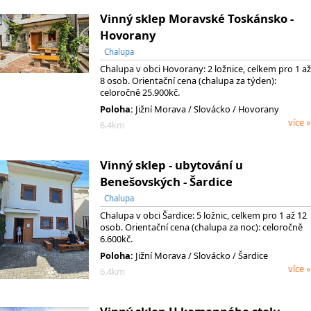
Vinný sklep Moravské Toskánsko -
Hovorany
Chalupa
Chalupa v obci Hovorany: 2 ložnice, celkem pro 1 až
8 osob. Orientační cena (chalupa za týden):
celoročně 25.900kč.
Poloha:
Jižní Morava
/ Slovácko
/ Hovorany
více »
6.4km
Vinný sklep - ubytování u
Benešovských - Šardice
Chalupa
Chalupa v obci Šardice: 5 ložnic, celkem pro 1 až 12
osob. Orientační cena (chalupa za noc): celoročně
6.600kč.
Poloha:
Jižní Morava
/ Slovácko
/ Šardice
více »
6.4km