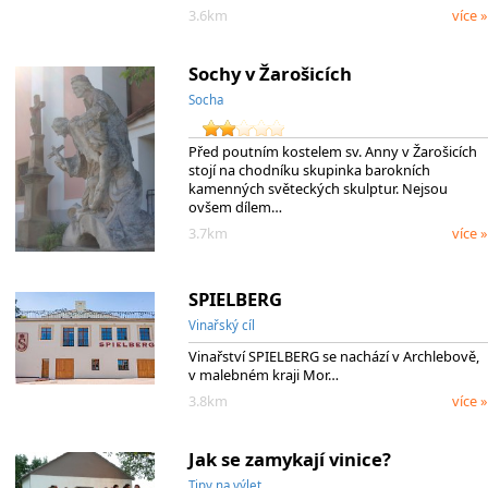
3.6km
více »
Sochy v Žarošicích
Socha
Před poutním kostelem sv. Anny v Žarošicích
stojí na chodníku skupinka barokních
kamenných světeckých skulptur. Nejsou
ovšem dílem…
3.7km
více »
SPIELBERG
Vinařský cíl
Vinařství SPIELBERG se nachází v Archlebově,
v malebném kraji Mor…
3.8km
více »
Jak se zamykají vinice?
Tipy na výlet