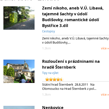
Zemí nikoho, aneb V.Ú. Libavá,
tajemné šachty v údolí
Budišovky, romantické údolí
Bystřice 3.díl
Cestopisy
Zemí nikoho, aneb V.Ú. Libavá, tajemné šachty
v údolí Budišovky,…
1.3km
více »
Rozloučení s prázdninami na
hradě Šternberk
Tipy na výlet
Státní hrad Šternberk 28.8.2011 Na
Olomoucko na Hrad Šternberk z pol…
1.3km
více »
Nenkovice