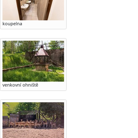
koupelna
venkovní ohniště