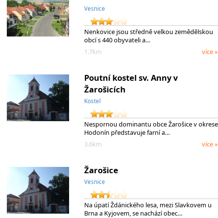
Vesnice
Nenkovice jsou středně velkou zemědělskou
obcí s 440 obyvateli a…
1.7km
více »
Poutní kostel sv. Anny v
Žarošicích
Kostel
Nespornou dominantu obce Žarošice v okrese
Hodonín představuje farní a…
3.6km
více »
Žarošice
Vesnice
Na úpatí Ždánického lesa, mezi Slavkovem u
Brna a Kyjovem, se nachází obec…