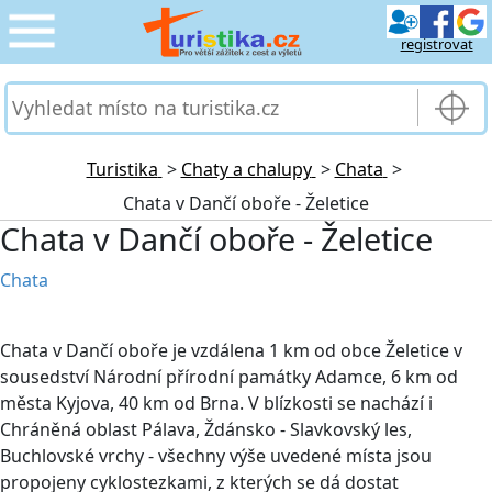
registrovat
CESTOVÁNÍ
›
SLUŽBY & DOPRAVA
›
Turistika
>
Chaty a chalupy
>
Chata
>
Chata v Dančí oboře - Želetice
PRO TURISTY
›
Chata v Dančí oboře - Želetice
MOJE TURISTIKA
›
Chata
Chata v Dančí oboře je vzdálena 1 km od obce Želetice v
sousedství Národní přírodní památky Adamce, 6 km od
města Kyjova, 40 km od Brna. V blízkosti se nachází i
Chráněná oblast Pálava, Ždánsko - Slavkovský les,
Buchlovské vrchy - všechny výše uvedené místa jsou
propojeny cyklostezkami, z kterých se dá dostat