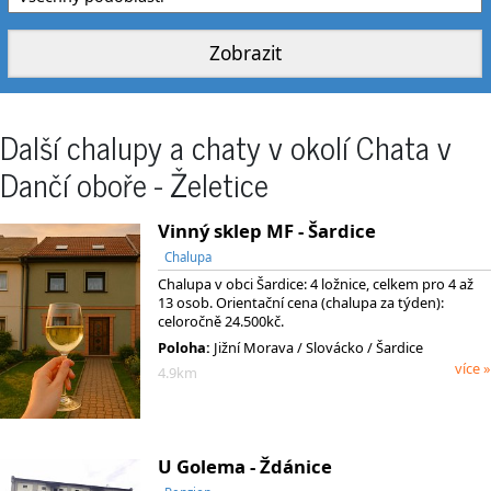
Další chalupy a chaty v okolí Chata v
Dančí oboře - Želetice
Vinný sklep MF - Šardice
Chalupa
Chalupa v obci Šardice: 4 ložnice, celkem pro 4 až
13 osob. Orientační cena (chalupa za týden):
celoročně 24.500kč.
Poloha:
Jižní Morava
/ Slovácko
/ Šardice
více »
4.9km
U Golema - Ždánice