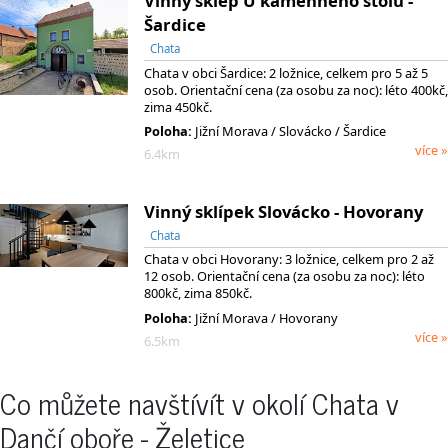
Vinný sklep U kamenného stolu -
Šardice
Chata
Chata v obci Šardice: 2 ložnice, celkem pro 5 až 5
osob. Orientační cena (za osobu za noc): léto 400kč,
zima 450kč.
Poloha:
Jižní Morava
/ Slovácko
/ Šardice
více »
6.4km
Vinný sklípek Slovácko - Hovorany
Chata
Chata v obci Hovorany: 3 ložnice, celkem pro 2 až
12 osob. Orientační cena (za osobu za noc): léto
800kč, zima 850kč.
Poloha:
Jižní Morava / Hovorany
více »
6.5km
Co můžete navštívít v okolí Chata v
Dančí oboře - Želetice