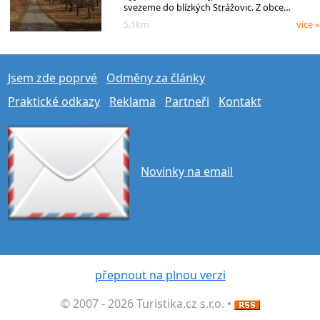
svezeme do blízkých Strážovic. Z obce…
5.1km
více »
Jsem zde poprvé
Odměny za články
Praktické odkazy
Reklama
Partneři
Kontakt
Novinky na email
přepnout na plnou verzi
© 2007 - 2026 Turistika.cz s.r.o. •