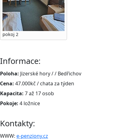
pokoj 2
Informace:
Poloha:
Jizerské hory / / Bedřichov
Cena:
47.000kč / chata za týden
Kapacita:
7 až 17 osob
Pokoje:
4 ložnice
Kontakty:
WWW:
e-penziony.cz