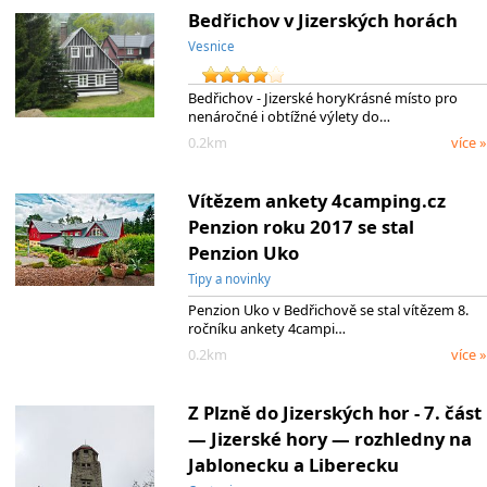
Bedřichov v Jizerských horách
Vesnice
Bedřichov - Jizerské horyKrásné místo pro
nenáročné i obtížné výlety do…
0.2km
více »
Vítězem ankety 4camping.cz
Penzion roku 2017 se stal
Penzion Uko
Tipy a novinky
Penzion Uko v Bedřichově se stal vítězem 8.
ročníku ankety 4campi…
0.2km
více »
Z Plzně do Jizerských hor - 7. část
— Jizerské hory — rozhledny na
Jablonecku a Liberecku