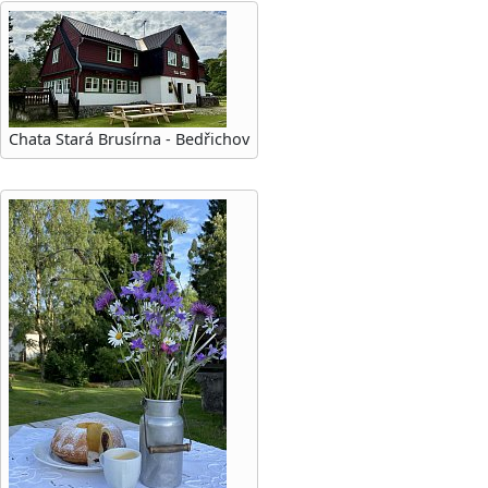
Chata Stará Brusírna - Bedřichov