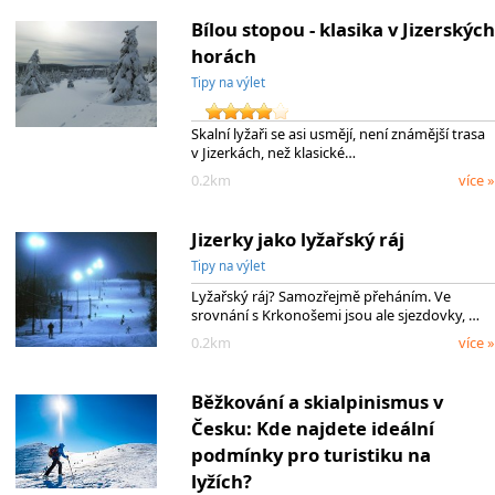
Bílou stopou - klasika v Jizerských
horách
Tipy na výlet
Skalní lyžaři se asi usmějí, není známější trasa
v Jizerkách, než klasické…
0.2km
více »
Jizerky jako lyžařský ráj
Tipy na výlet
Lyžařský ráj? Samozřejmě přeháním. Ve
srovnání s Krkonošemi jsou ale sjezdovky, …
0.2km
více »
Běžkování a skialpinismus v
Česku: Kde najdete ideální
podmínky pro turistiku na
lyžích?