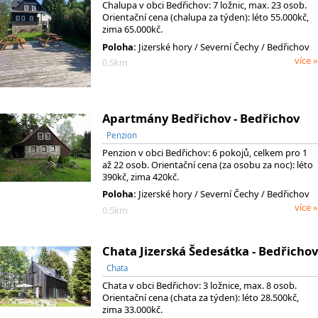
Chalupa v obci Bedřichov: 7 ložnic, max. 23 osob.
Orientační cena (chalupa za týden): léto 55.000kč,
zima 65.000kč.
Poloha:
Jizerské hory
/ Severní Čechy
/ Bedřichov
více »
0.5km
Apartmány Bedřichov - Bedřichov
Penzion
Penzion v obci Bedřichov: 6 pokojů, celkem pro 1
až 22 osob. Orientační cena (za osobu za noc): léto
390kč, zima 420kč.
Poloha:
Jizerské hory
/ Severní Čechy
/ Bedřichov
více »
0.5km
Chata Jizerská Šedesátka - Bedřichov
Chata
Chata v obci Bedřichov: 3 ložnice, max. 8 osob.
Orientační cena (chata za týden): léto 28.500kč,
zima 33.000kč.