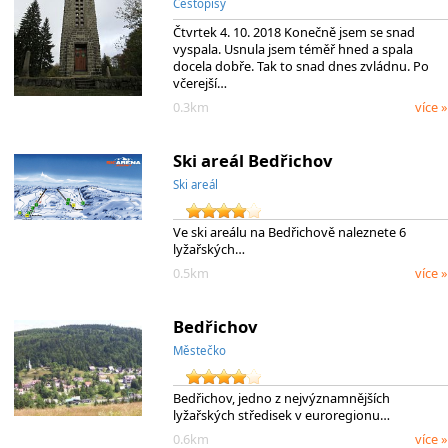
Cestopisy
Čtvrtek 4. 10. 2018 Konečně jsem se snad
vyspala. Usnula jsem téměř hned a spala
docela dobře. Tak to snad dnes zvládnu. Po
včerejší…
0.3km
více »
Ski areál Bedřichov
Ski areál
Ve ski areálu na Bedřichově naleznete 6
lyžařských…
0.5km
více »
Bedřichov
Městečko
Bedřichov, jedno z nejvýznamnějších
lyžařských středisek v euroregionu…
0.6km
více »