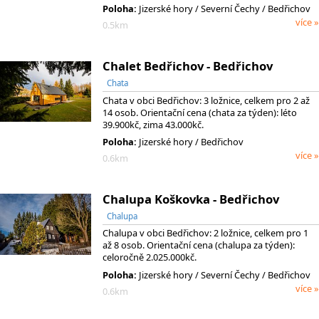
Poloha:
Jizerské hory
/ Severní Čechy
/ Bedřichov
více »
0.5km
Chalet Bedřichov - Bedřichov
Chata
Chata v obci Bedřichov: 3 ložnice, celkem pro 2 až
14 osob. Orientační cena (chata za týden): léto
39.900kč, zima 43.000kč.
Poloha:
Jizerské hory / Bedřichov
více »
0.6km
Chalupa Koškovka - Bedřichov
Chalupa
Chalupa v obci Bedřichov: 2 ložnice, celkem pro 1
až 8 osob. Orientační cena (chalupa za týden):
celoročně 2.025.000kč.
Poloha:
Jizerské hory
/ Severní Čechy
/ Bedřichov
více »
0.6km