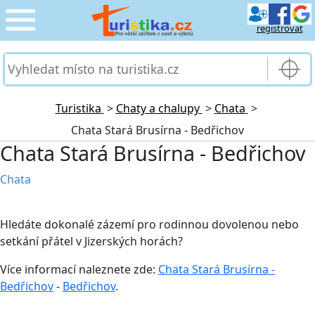
registrovat
CESTOVÁNÍ
›
SLUŽBY & DOPRAVA
›
Turistika
>
Chaty a chalupy
>
Chata
>
Chata Stará Brusírna - Bedřichov
PRO TURISTY
›
Chata Stará Brusírna - Bedřichov
MOJE TURISTIKA
›
Chata
Hledáte dokonalé zázemí pro rodinnou dovolenou nebo
setkání přátel v Jizerských horách?
Více informací naleznete zde:
Chata Stará Brusírna -
Bedřichov
-
Bedřichov
.