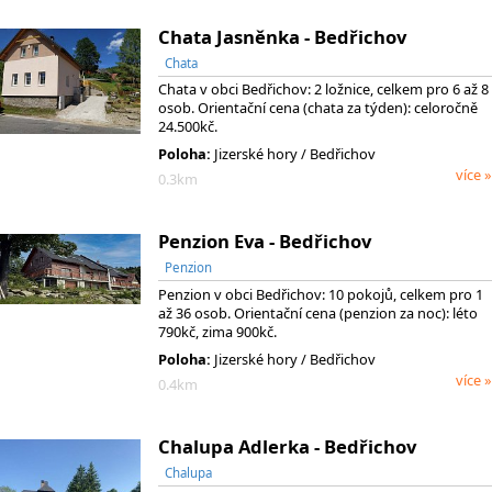
Chata Jasněnka - Bedřichov
Chata
Chata v obci Bedřichov: 2 ložnice, celkem pro 6 až 8
osob. Orientační cena (chata za týden): celoročně
24.500kč.
Poloha:
Jizerské hory / Bedřichov
více »
0.3km
Penzion Eva - Bedřichov
Penzion
Penzion v obci Bedřichov: 10 pokojů, celkem pro 1
až 36 osob. Orientační cena (penzion za noc): léto
790kč, zima 900kč.
Poloha:
Jizerské hory / Bedřichov
více »
0.4km
Chalupa Adlerka - Bedřichov
Chalupa