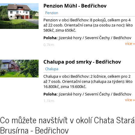
Penzion Mühl - Bedřichov
Penzion
Penzion v obci Bedřichov: 8 pokojů, celkem pro 4
až 22 osob. Orientační cena (za osobu za noc): léto
580kč, zima 650kč.
Poloha:
Jizerské hory
/ Severní Čechy
/ Bedřichov
více »
0.7km
Chalupa pod smrky - Bedřichov
Chalupa
Chalupa v obci Bedřichov: 2 ložnice, celkem pro 2
až 7 osob. Orientační cena (chalupa za týden): léto
16.800kč, zima 19.600kč.
Poloha:
Jizerské hory
/ Severní Čechy
/ Bedřichov
více »
1.1km
Co můžete navštívít v okolí Chata Stará
Brusírna - Bedřichov