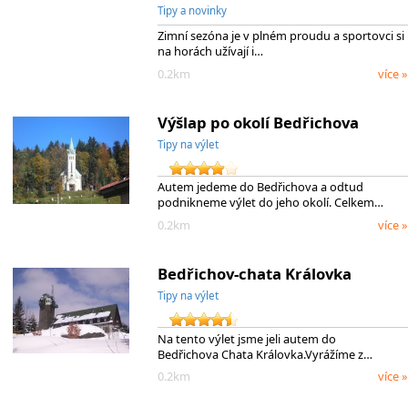
Tipy a novinky
Zimní sezóna je v plném proudu a sportovci si
na horách užívají i…
0.2km
více »
Výšlap po okolí Bedřichova
Tipy na výlet
Autem jedeme do Bedřichova a odtud
podnikneme výlet do jeho okolí. Celkem…
0.2km
více »
Bedřichov-chata Královka
Tipy na výlet
Na tento výlet jsme jeli autem do
Bedřichova Chata Královka.Vyrážíme z…
0.2km
více »