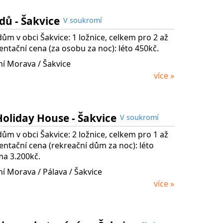
dů - Šakvice
V soukromí
ům v obci Šakvice: 1 ložnice, celkem pro 2 až
entační cena (za osobu za noc): léto 450kč.
ní Morava / Šakvice
více »
oliday House - Šakvice
V soukromí
ům v obci Šakvice: 2 ložnice, celkem pro 1 až
entační cena (rekreační dům za noc): léto
ma 3.200kč.
žní Morava
/ Pálava
/ Šakvice
více »