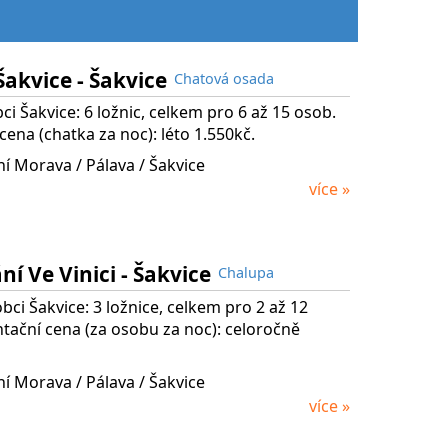
akvice - Šakvice
Chatová osada
ci Šakvice: 6 ložnic, celkem pro 6 až 15 osob.
cena (chatka za noc): léto 1.550kč.
žní Morava
/ Pálava
/ Šakvice
více »
í Ve Vinici - Šakvice
Chalupa
bci Šakvice: 3 ložnice, celkem pro 2 až 12
tační cena (za osobu za noc): celoročně
žní Morava
/ Pálava
/ Šakvice
více »