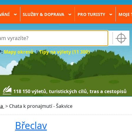
VÁNÍ
SLUŽBY & DOPRAVA
PRO TURISTY
MOJE 
›
›
›
P:
Mapy okresů
|
Tipy na výlety (11 300)
118 150 výletů, turistických cílů, tras a cestopisů
ta
>
Chata k pronajmutí - Šakvice
Břeclav