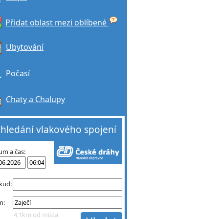
Přidat oblast mezi oblíbené
Ubytování
Počasí
Chaty a Chalupy
hledání vlakového spojení
um a čas:
kud:
m:
4,1km od místa