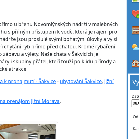
 přímo u břehu Novomlýnských nádrží v malebných
lohu s přímým přístupem k vodě, která je rájem pro
ádrže jsou proslulé svými bohatými úlovky a vy si
ři chytání ryb přímo před chatou. Kromě rybaření
 zábavu a výlety. Naše chata v Šakvicích je
ry i skupiny přátel, kteří touží po klidu přírody a
cké atrakce.
a k pronajmutí - Šakvice
-
ubytování Šakvice
,
Jižní
Vy
Dat
 na prenájom Jižní Morava
.
Od
Ka