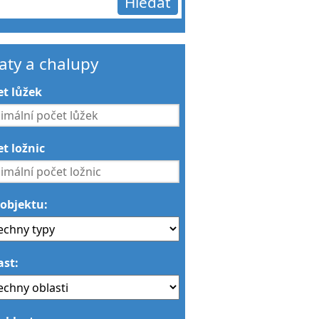
aty a chalupy
et lůžek
t ložnic
 objektu:
ast: