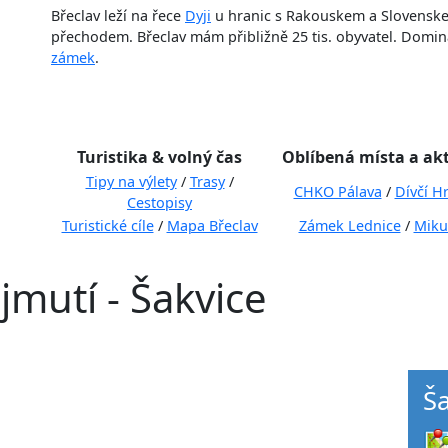
Břeclav leží na řece
Dyji
u hranic s Rakouskem a Slovenske
přechodem. Břeclav mám přibližně 25 tis. obyvatel. Domi
zámek
.
Turistika & volný čas
Oblíbená místa a akt
Tipy na výlety
/
Trasy
/
CHKO Pálava
/
Dívčí H
Cestopisy
Turistické cíle
/
Mapa Břeclav
Zámek Lednice
/
Miku
jmutí - Šakvice
Š