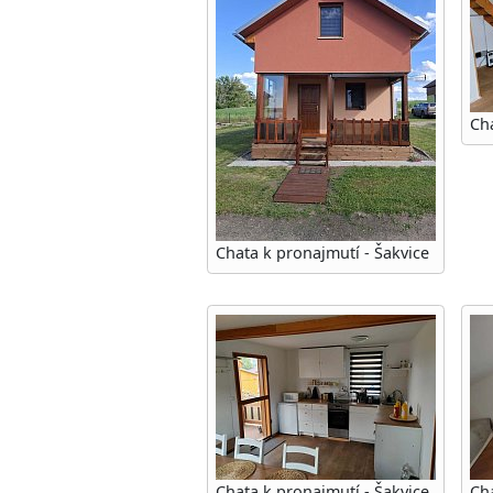
Cha
Chata k pronajmutí - Šakvice
Chata k pronajmutí - Šakvice
Cha