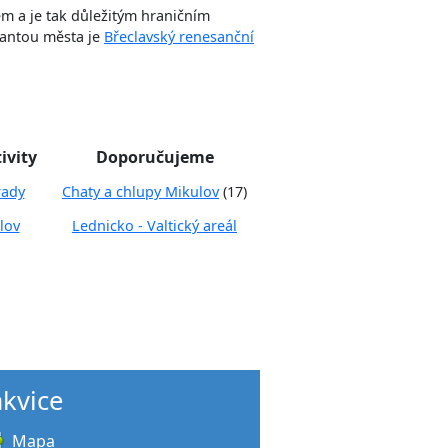
m a je tak důležitým hraničním
nantou města je
Břeclavský renesanční
ivity
Doporučujeme
rady
Chaty a chlupy Mikulov
(17)
lov
Lednicko - Valtický areál
akvice
Mapa