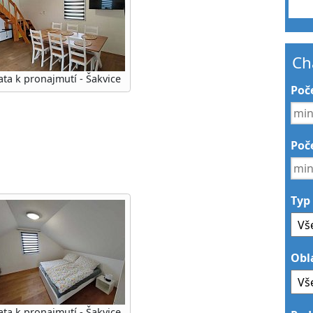
Ch
ta k pronajmutí - Šakvice
Poč
Poče
Typ
Obl
ta k pronajmutí - Šakvice