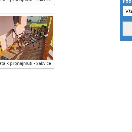
Pod
ta k pronajmutí - Šakvice