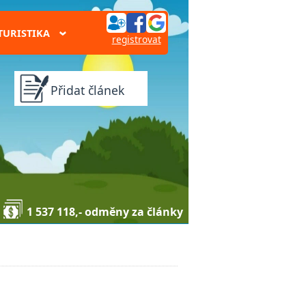
TURISTIKA
›
registrovat
Přidat článek
1 537 118,- odměny za články