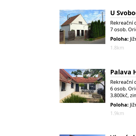
U Svobo
Rekreační d
7 osob. Ori
Poloha:
Již
1.8km
Palava H
Rekreační d
6 osob. Ori
3.800kč, zi
Poloha:
Ji
1.9km