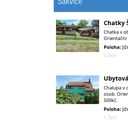
Šakvice
Chatky Š
Chatka v ob
Orientační 
Poloha:
Ji
0.7km
Ubytován
Chalupa v o
osob. Orien
500kč.
Poloha:
Ji
1.7km