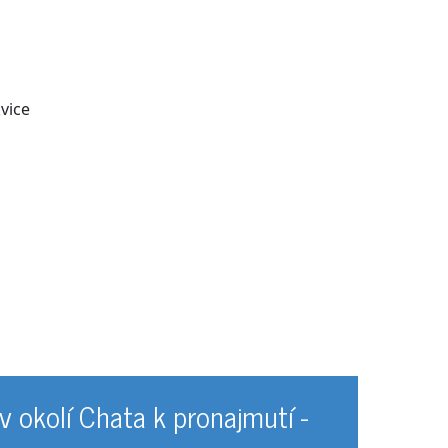
kvice
v okolí Chata k pronajmutí -