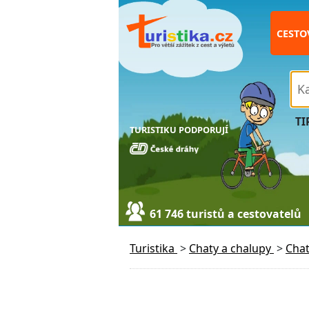
CESTO
TI
TURISTIKU PODPORUJÍ
61 746 turistů a cestovatelů
Turistika
>
Chaty a chalupy
>
Cha