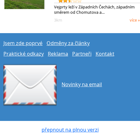
Vejprty leží v Západních Čechách, západním
směrem od Chomutova a…
3km
více »
Jsem zde poprvé
Odměny za články
Praktické odkazy
Reklama
Partneři
Kontakt
Novinky na email
přepnout na plnou verzi