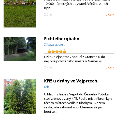
10 000 německých obyvatel. Většina z nich
byla…
2.6km
více »
Fichtelbergbahn.
Zábava, atrakce
Úzkokolejná trať vedoucí z Granzahlu do
nejvýše položeného města v Německu…
2.7km
více »
Kříž u dráhy ve Vejprtech.
Kříž
U hlavní silnice z Vejprt do Černého Potoka
stojí zrenovovaný kříž. Podle místní kroniky v
těchto místech vedla hlubokým úvozem
cesta, kde zahynul kočí, kterému se při
bouřce…