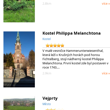
2.8km
více »
Kostel Philippa Melanchtona
Kostel
V malé vesničce Hammerunterwiesenthal,
která leží v Krušných horách pod horou
Fichtelberg, stojí nádherný kostel Philippa
Melanchtona. První kostel zde byl postaven v
roce 1743.…
2.9km
více »
Vejprty
Město