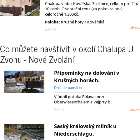
Chalupa v obci Kovářská: 3 ložnice, celkem pro 2 až
10 osob. Orientační cena (za pokoj za noc):
celoročně 1.300kč.
Poloha:
Krušné hory / Kovářská
více »
3.9km
Co můžete navštívít v okolí Chalupa U
Zvonu - Nové Zvolání
Připomínky na dolování v
Krušných horách.
Drobné památky
V údolí potoka Pálava mezi
Oberwiesenthalem a Vejprty b…
0.6km
více »
Saský královský milník u
Niederschlagu.