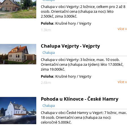
Chalupa v obci Vejprty: 2 ložnice, celkem pro 2 až 8
osob. Orientační cena (chalupa za noc): léto
2.500kč, zima 3.000kč.
Poloha:
Krušné hory / Vejprty
více »
1.3km
Chalupa Vejprty - Vejprty
Chalupa
Chalupa v obci Vejprty: 3 ložnice, max. 10 osob.
Orientační cena (chalupa za týden): léto 17.000kč,
zima 19.000kč.
Poloha:
Krušné hory / Vejprty
více »
2.6km
Pohoda u Klínovce - České Hamry
Chalupa
Chalupa v obci České Hamry u Vejprt: 7 ložnic, max.
18 osob. Orientační cena (chalupa za noc):
celoročně 5.000kč.