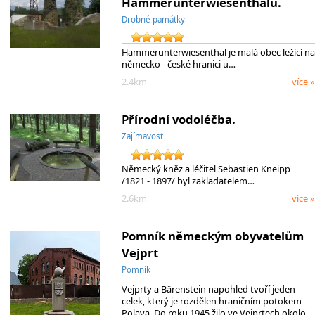
Hammerunterwiesenthalu.
Drobné památky
Hammerunterwiesenthal je malá obec ležící na
německo - české hranici u…
2.4km
více »
Přírodní vodoléčba.
Zajímavost
Německý kněz a léčitel Sebastien Kneipp
/1821 - 1897/ byl zakladatelem…
2.6km
více »
Pomník německým obyvatelům
Vejprt
Pomník
Vejprty a Bärenstein napohled tvoří jeden
celek, který je rozdělen hraničním potokem
Polava. Do roku 1945 žilo ve Vejprtech okolo