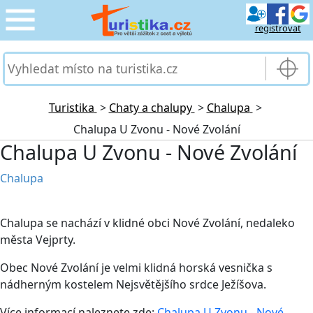
registrovat
CESTOVÁNÍ
›
SLUŽBY & DOPRAVA
›
Turistika
>
Chaty a chalupy
>
Chalupa
>
Chalupa U Zvonu - Nové Zvolání
PRO TURISTY
›
Chalupa U Zvonu - Nové Zvolání
MOJE TURISTIKA
›
Chalupa
Chalupa se nachází v klidné obci Nové Zvolání, nedaleko
města Vejprty.
Obec Nové Zvolání je velmi klidná horská vesnička s
nádherným kostelem Nejsvětějšího srdce Ježíšova.
Více informací naleznete zde:
Chalupa U Zvonu - Nové