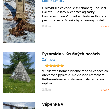
Drobné památky
U hlavní silnice vedoucí z Annabergu na Boží
Dar stojí u osady Niederschlag saský
královský milník.V minulosti tudy vedla stará
poštovní cesta. Milníky byly osazeny podél…
0.9km
více »
Pyramida v Krušných horách.
Zajímavost
V Krušných horách vídáme mnoho vánočních
dřevěných pyramid. Ale v osadě Kretscham -
Rothensehma je postavena malá kamenná
replika…
2.4km
více »
Vápenka v