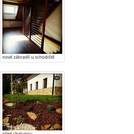
nové zábradlí u schodiště
před chalupou