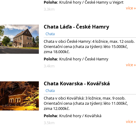
Poloha:
Krušné hory / České Hamry u Vejprt
více »
3.3km
Chata Láďa - České Hamry
Chata
Chata v obci České Hamry: 4 ložnice, max. 12 osob.
Orientační cena (chata za týden): léto 15.000kč,
zima 18.000kč.
Poloha:
Krušné hory / České Hamry
více »
3.4km
Chata Kovarska - Kovářská
Chata
Chata v obci Kovářská: 3 ložnice, max. 9 osob.
Orientační cena (chata za týden): léto 11.000kč,
zima 12.000kč.
Poloha:
Krušné hory / Kovářská
více »
3.5km