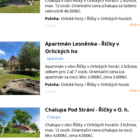
Chalupa v obci Říčky v Orlických horách: 2 ložnice,
max. 12 osob. Orientační cena (chalupa za týden):
celoročně 46.500kč.
Poloha:
Orlické hory / Říčky v Orlických horách
více »
0.1km
Apartmán Lesněnka - Říčky v
Orlických ho
Apartmán
Apartmán v obci Říčky v Orlických horác: 2 ložnice,
celkem pro 2 až 7 osob. Orientační cena (za
apartmán za noc): léto 2.000kč, zima 3.000kč.
Poloha:
Orlické hory / Říčky v Orlických horác
více »
0.1km
Chalupa Pod Strání - Říčky v O. h.
Chalupa
Chalupa v obci Říčky v Orlických horách: 3 ložnice,
max. 12 osob. Orientační cena (chalupa za noc):
léto 4.000kč, zima 4.500kč.