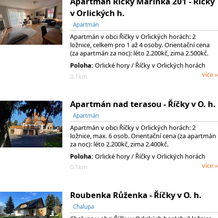
Apartmán Říčky Mařinka 201 - Říčky
v Orlických h.
Apartmán
Apartmán v obci Říčky v Orlických horách: 2
ložnice, celkem pro 1 až 4 osoby. Orientační cena
(za apartmán za noc): léto 2.200kč, zima 2.500kč.
Poloha:
Orlické hory / Říčky v Orlických horách
více »
0.1km
Apartmán nad terasou - Říčky v O. h.
Apartmán
Apartmán v obci Říčky v Orlických horách: 2
ložnice, max. 6 osob. Orientační cena (za apartmán
za noc): léto 2.200kč, zima 2.400kč.
Poloha:
Orlické hory / Říčky v Orlických horách
více »
0.1km
Roubenka Růženka - Říčky v O. h.
Chalupa