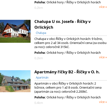
Poloha:
Orlické hory / Říčky v Orlických horách
více »
0.2km
Chalupa U sv. Josefa - Říčky v
Orlických
Chalupa
Chalupa v obci Říčky v Orlických horách: 9 ložnic,
celkem pro 2 až 34 osob. Orientační cena (za osobu
za noc): celoročně 315kč.
Poloha:
Orlické hory / Říčky v Orlických horách
více »
0.2km
Apartmány říčky B2 - Říčky v O. h.
Apartmán
Apartmán v obci Říčky v Orlických horách: 2
ložnice, celkem pro 1 až 8 osob. Orientační cena
(apartmán za noc): celoročně 2.200kč.
Poloha:
Orlické hory / Říčky v Orlických horách
více »
0.4km