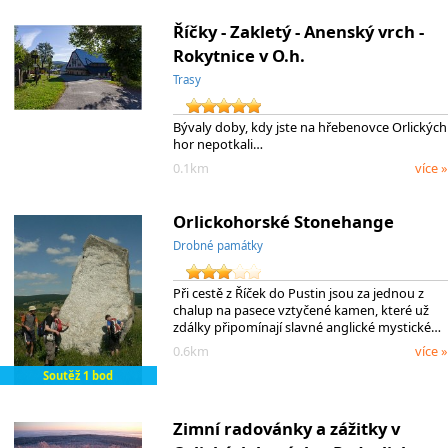
Říčky - Zakletý - Anenský vrch -
Rokytnice v O.h.
Trasy
Bývaly doby, kdy jste na hřebenovce Orlických
hor nepotkali…
0.1km
více »
Orlickohorské Stonehange
Drobné památky
Při cestě z Říček do Pustin jsou za jednou z
chalup na pasece vztyčené kamen, které už
zdálky připomínají slavné anglické mystické…
0.6km
více »
Soutěž 1 bod
Zimní radovánky a zážitky v