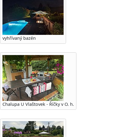
vyhřívaný bazén
Chalupa U Vlaštovek - Říčky v O. h.