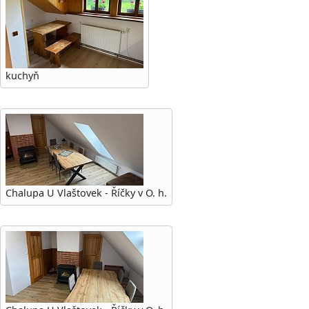
kuchyň
Chalupa U Vlaštovek - Říčky v O. h.