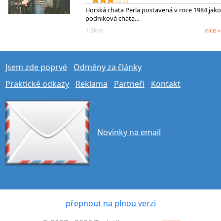
Horská chata Perla postavená v roce 1984 jako
podniková chata…
1.3km
více »
Jsem zde poprvé
Odměny za články
Praktické odkazy
Reklama
Partneři
Kontakt
Novinky na email
přepnout na plnou verzi