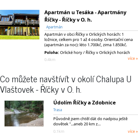
Apartmán u Tesáka - Apartmány
Říčky - Říčky v O. h.
Apartmán
Apartmán v obci Říčky v Orlických horách: 1
ložnice, celkem pro 1 až 4 osoby. Orientační cena
(apartmán za noc): léto 1.700kč, zima 1.850kč.
Poloha:
Orlické hory / Říčky v Orlických horách
více »
0.4km
Co můžete navštívít v okolí Chalupa U
Vlaštovek - Říčky v O. h.
Údolím Říčky a Zdobnice
Trasa
Původně jsem chtěl dát do nadpisu ještě
dovětek "...aneb 20 km z…
0.1km
více »