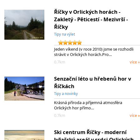
Říčky v Orlických horách -
Zakletý - Pěticestí - Mezivrší -
Říčky
Tipy na výlet
Jeden víkend (v roce 2010) jsme se rozhodli
strávit v Orlických horách.Pro…
0.7km
více »
Senzační léto u hřebenů hor v
Říčkách
Tipy a novinky
Krásná příroda a příjemná atmosféra
Orlických hor přímo…
0.7km
více »
Ski centrum Říčky - moderní
lyžařský areál v srdci Orlických