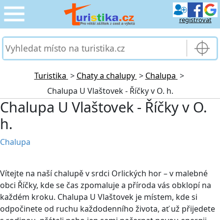
registrovat
CESTOVÁNÍ
›
SLUŽBY & DOPRAVA
›
Turistika
>
Chaty a chalupy
>
Chalupa
>
Chalupa U Vlaštovek - Říčky v O. h.
PRO TURISTY
›
Chalupa U Vlaštovek - Říčky v O.
h.
MOJE TURISTIKA
›
Chalupa
Vítejte na naší chalupě v srdci Orlických hor – v malebné
obci Říčky, kde se čas zpomaluje a příroda vás obklopí na
každém kroku. Chalupa U Vlaštovek je místem, kde si
odpočinete od ruchu každodenního života, ať už přijedete