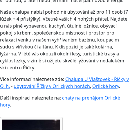
s rodinou, přáteli nebo jen sami načerpat novou energii.
Naše chalupa nabízí pohodlné ubytování až pro 11 osob (7
lůžek + 4 přistýlky). Včetně vašich 4 nohých přátel. Najdete
u nás plně vybavenou kuchyň, útulné ložnice, obývací
pokoj s krbem, společenskou místnost i prostor pro
relaxaci venku v našem vyhřívaném bazénu, koupacím
sudu s vířivkou či altánu. K dispozici je také kolárna,
lyžárna. V létě vás okouzlí okolní lesy, turistické trasy a
cyklostezky, v zimě si užijete skvělé lyžování v nedalekém
ski centru Říčky.
Více informací naleznete zde:
Chalupa U Vlaštovek - Říčky v
O. h.
-
ubytování Říčky v Orlických horách
,
Orlické hory
.
Další inspiraci naleznete na:
chaty na prenájom Orlické
hory
.