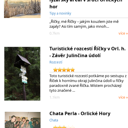
hor
Tipy a novinky
„Říčky, mé Říčky – jakým kouzlem jste mě
zajaly? Asi tím samým, jako mnoh…
0.7km
více »
Turistické rozcestí Říčky v Orl. h.
- Závěr Julinčina údolí
Rozcestí
Toto turistické rozcestí potkáme po sestupu z
Říček k hornímu okraji Julinčina údolí u říčky
paradoxně zvané Říčka. Místem procházejí
tyto značené …
1.1km
více »
Chata Perla - Orlické Hory
Chata