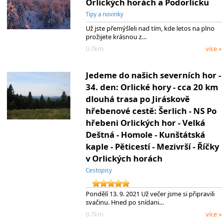
Orlických horách a Podorlicku
Tipy a novinky
Už jste přemýšleli nad tím, kde letos na plno
prožijete krásnou z…
0.7km
více »
Jedeme do našich severních hor -
34. den: Orlické hory - cca 20 km
dlouhá trasa po Jiráskově
hřebenové cestě: Šerlich - NS Po
hřebeni Orlických hor - Velká
Deštná - Homole - Kunštátská
kaple - Pěticestí - Mezivrší - Říčky
v Orlických horách
Cestopisy
Pondělí 13. 9. 2021 Už večer jsme si připravili
svačinu. Hned po snídani…
0.7km
více »