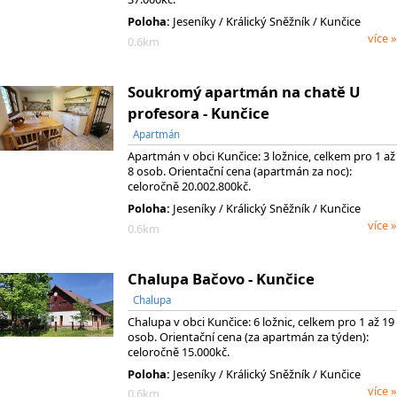
Poloha:
Jeseníky
/ Králický Sněžník
/ Kunčice
více »
0.6km
Soukromý apartmán na chatě U
profesora - Kunčice
Apartmán
Apartmán v obci Kunčice: 3 ložnice, celkem pro 1 až
8 osob. Orientační cena (apartmán za noc):
celoročně 20.002.800kč.
Poloha:
Jeseníky
/ Králický Sněžník
/ Kunčice
více »
0.6km
Chalupa Bačovo - Kunčice
Chalupa
Chalupa v obci Kunčice: 6 ložnic, celkem pro 1 až 19
osob. Orientační cena (za apartmán za týden):
celoročně 15.000kč.
Poloha:
Jeseníky
/ Králický Sněžník
/ Kunčice
více »
0.6km