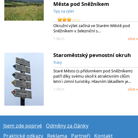
Města pod Sněžníkem
Tipy na výlet
Okružní výlet začíná ve Starém Městě pod
Sněžníkem v železniční s…
1.8km
více »
Staroměstský pevnostní okruh
Trasy
Staré Město (s přídomkem pod Sněžníkem)
patří díky svému okolí k atraktivním cílům
letní i zimní turistiky. Hlavním lákadlem je…
1.9km
více »
Jsem zde poprvé
Odměny za články
Praktické odkazy
Reklama
Partneři
Kontakt