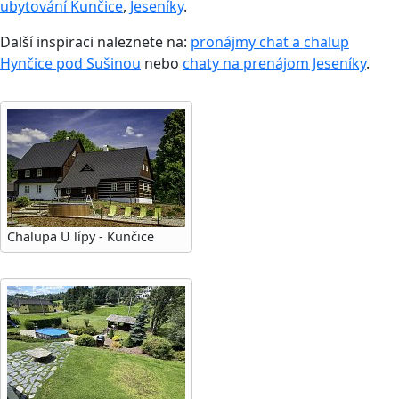
ubytování Kunčice
,
Jeseníky
.
Další inspiraci naleznete na:
pronájmy chat a chalup
Hynčice pod Sušinou
nebo
chaty na prenájom Jeseníky
.
Chalupa U lípy - Kunčice