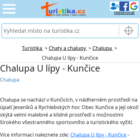
registrovat
CESTOVÁNÍ
›
SLUŽBY & DOPRAVA
›
Turistika
>
Chaty a chalupy
>
Chalupa
>
Chalupa U lípy - Kunčice
PRO TURISTY
›
Chalupa U lípy - Kunčice
MOJE TURISTIKA
›
Chalupa
Chalupa se nachází v Kunčicích, v nádherném prostředí na
úpatí Jeseníků a Rychlebských hor. Obec Kunčice a její okolí
skýtá velmi malebné a klidné prostředí s možnostmi
širokého všestranného sportovního a turistického vyžití.
Více informací naleznete zde:
Chalupa U lípy - Kunčice
-