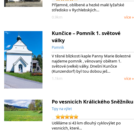
Příjemné, oblíbené a hezké malé lyžařské
středisko v Rychlebských…
0.9km
více »
Kunčice – Pomník 1. světové
války
Pomník
V těsné blízkosti kaple Panny Marie Bolestné
najdeme pomník , věnovaný obětem 1.
světové (velké) války. Dnešní Kunčice
(Kunzendorf) byl tou dobou ješ…
1.1km
více »
Po vesnicích Králického Sněžníku
Tipy na výlet
Uděláme si 43 km dlouhý cyklovýlet po
vesnicích, které…