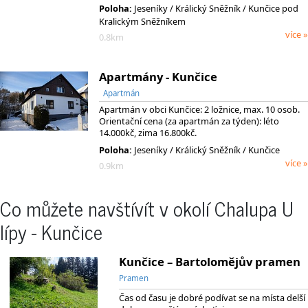
Poloha:
Jeseníky
/ Králický Sněžník
/ Kunčice pod
Kralickým Sněžníkem
více »
0.8km
Apartmány - Kunčice
Apartmán
Apartmán v obci Kunčice: 2 ložnice, max. 10 osob.
Orientační cena (za apartmán za týden): léto
14.000kč, zima 16.800kč.
Poloha:
Jeseníky
/ Králický Sněžník
/ Kunčice
více »
0.9km
Co můžete navštívít v okolí Chalupa U
lípy - Kunčice
Kunčice – Bartolomějův pramen
Pramen
Čas od času je dobré podívat se na místa delší