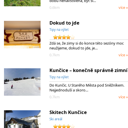
dobu nenavštívená, byť si…
0.6km
více »
Dokud to jde
Tipy na výlet
Zdá se, že zimy si do konce této sezóny moc
neužijeme, dokud to jde, je…
0.7km
více »
Kunčice – konečně správně zimní
Tipy na výlet
Do Kunčic. U Starého Města pod Sněžníkem.
Nejjednoduší a skoro…
0.7km
více »
Skitech Kunčice
Ski areál