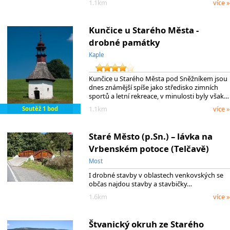
1.1km
více »
Kunčice u Starého Města -
drobné památky
Kaple
Kunčice u Starého Města pod Sněžníkem jsou
dnes známější spíše jako středisko zimních
sportů a letní rekreace, v minulosti byly však…
1.1km
více »
Soutěž 1 bod
Staré Město (p.Sn.) – lávka na
Vrbenském potoce (Telčavě)
Most
I drobné stavby v oblastech venkovských se
občas najdou stavby a stavbičky…
1.6km
více »
Štvanický okruh ze Starého