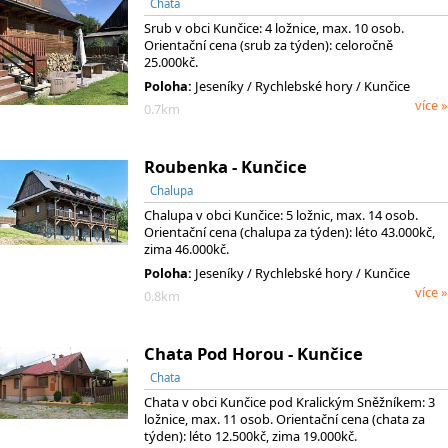
Chata
Srub v obci Kunčice: 4 ložnice, max. 10 osob.
Orientační cena (srub za týden): celoročně
25.000kč.
Poloha:
Jeseníky
/ Rychlebské hory
/ Kunčice
více »
0.7km
Roubenka - Kunčice
Chalupa
Chalupa v obci Kunčice: 5 ložnic, max. 14 osob.
Orientační cena (chalupa za týden): léto 43.000kč,
zima 46.000kč.
Poloha:
Jeseníky
/ Rychlebské hory
/ Kunčice
více »
0.8km
Chata Pod Horou - Kunčice
Chata
Chata v obci Kunčice pod Kralickým Sněžníkem: 3
ložnice, max. 11 osob. Orientační cena (chata za
týden): léto 12.500kč, zima 19.000kč.