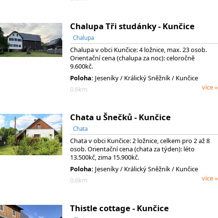
Chalupa Tři studánky - Kunčice
Chalupa
Chalupa v obci Kunčice: 4 ložnice, max. 23 osob.
Orientační cena (chalupa za noc): celoročně
9.600kč.
Poloha:
Jeseníky
/ Králický Sněžník
/ Kunčice
více »
0.6km
Chata u Šnečků - Kunčice
Chata
Chata v obci Kunčice: 2 ložnice, celkem pro 2 až 8
osob. Orientační cena (chata za týden): léto
13.500kč, zima 15.900kč.
Poloha:
Jeseníky
/ Králický Sněžník
/ Kunčice
více »
0.6km
Thistle cottage - Kunčice