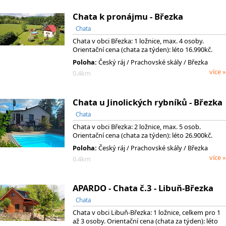
Chata k pronájmu - Březka
Chata
Chata v obci Březka: 1 ložnice, max. 4 osoby.
Orientační cena (chata za týden): léto 16.990kč.
Poloha:
Český ráj
/ Prachovské skály
/ Březka
více »
0.4km
Chata u Jinolických rybníků - Březka
Chata
Chata v obci Březka: 2 ložnice, max. 5 osob.
Orientační cena (chata za týden): léto 26.900kč.
Poloha:
Český ráj
/ Prachovské skály
/ Březka
více »
0.4km
APARDO - Chata č.3 - Libuň-Březka
Chata
Chata v obci Libuň-Březka: 1 ložnice, celkem pro 1
až 3 osoby. Orientační cena (chata za týden): léto