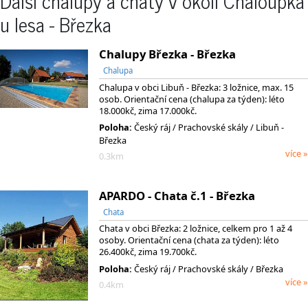
Další chalupy a chaty v okolí Chaloupka
u lesa - Březka
Chalupy Březka - Březka
Chalupa
Chalupa v obci Libuň - Březka: 3 ložnice, max. 15
osob. Orientační cena (chalupa za týden): léto
18.000kč, zima 17.000kč.
Poloha:
Český ráj
/ Prachovské skály
/ Libuň -
Březka
více »
0.3km
APARDO - Chata č.1 - Březka
Chata
Chata v obci Březka: 2 ložnice, celkem pro 1 až 4
osoby. Orientační cena (chata za týden): léto
26.400kč, zima 19.700kč.
Poloha:
Český ráj
/ Prachovské skály
/ Březka
více »
0.4km