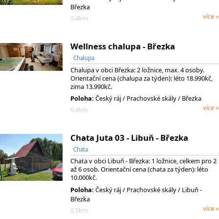
Březka
více »
0.4km
Wellness chalupa - Březka
Chalupa
Chalupa v obci Březka: 2 ložnice, max. 4 osoby.
Orientační cena (chalupa za týden): léto 18.990kč,
zima 13.990kč.
Poloha:
Český ráj
/ Prachovské skály
/ Březka
více »
0.4km
Chata Juta 03 - Libuň - Březka
Chata
Chata v obci Libuň - Březka: 1 ložnice, celkem pro 2
až 6 osob. Orientační cena (chata za týden): léto
10.000kč.
Poloha:
Český ráj
/ Prachovské skály
/ Libuň -
Březka
více »
0.5km