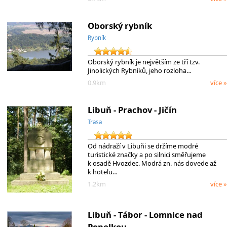
Oborský rybník
Rybník
Oborský rybník je největším ze tří tzv.
Jinolických Rybníků, jeho rozloha…
0.9km
více »
Libuň - Prachov - Jičín
Trasa
Od nádraží v Libuňi se držíme modré
turistické značky a po silnici směřujeme
k osadě Hvozdec. Modrá zn. nás dovede až
k hotelu…
1.2km
více »
Libuň - Tábor - Lomnice nad
Popelkou