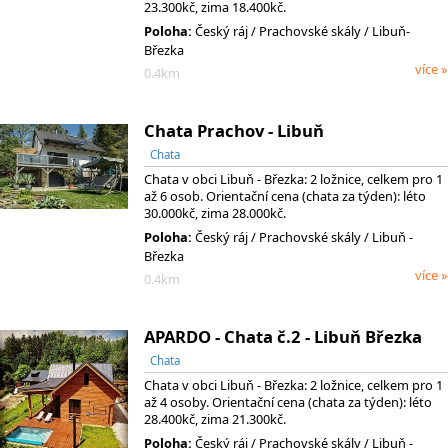
23.300kč, zima 18.400kč.
Poloha:
Český ráj
/ Prachovské skály
/ Libuň-
Březka
více »
0.4km
Chata Prachov - Libuň
Chata
Chata v obci Libuň - Březka: 2 ložnice, celkem pro 1
až 6 osob. Orientační cena (chata za týden): léto
30.000kč, zima 28.000kč.
Poloha:
Český ráj
/ Prachovské skály
/ Libuň -
Březka
více »
0.4km
APARDO - Chata č.2 - Libuň Březka
Chata
Chata v obci Libuň - Březka: 2 ložnice, celkem pro 1
až 4 osoby. Orientační cena (chata za týden): léto
28.400kč, zima 21.300kč.
Poloha:
Český ráj
/ Prachovské skály
/ Libuň -