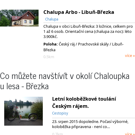
Chalupa Arbo - Libuň-Březka
Chalupa
Chalupa v obci Libuň-Březka: 3 ložnice, celkem pro
1 až 6 osob. Orientační cena (chalupa za noc): léto
3.900kč.
Poloha:
Český ráj
/ Prachovské skály
/ Libuň-
Březka
více »
0.5km
Co můžete navštívít v okolí Chaloupka
u lesa - Březka
Letní koloběžkové toulání
Českým rájem.
Cestopisy
23. srpen 2015 dopoledne. Počasí výborné,
koloběžka připravena - není co…
0.7km
více »