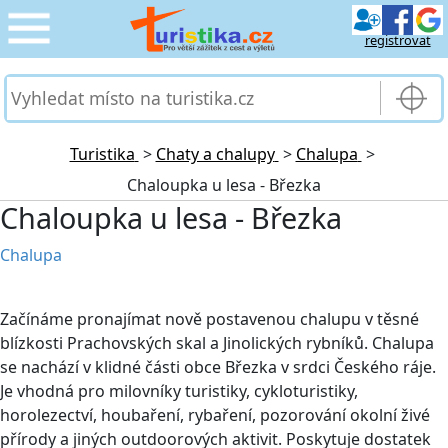
registrovat
CESTOVÁNÍ
›
SLUŽBY & DOPRAVA
›
Turistika
>
Chaty a chalupy
>
Chalupa
>
Chaloupka u lesa - Březka
PRO TURISTY
›
Chaloupka u lesa - Březka
MOJE TURISTIKA
›
Chalupa
Začínáme pronajímat nově postavenou chalupu v těsné
blízkosti Prachovských skal a Jinolických rybníků. Chalupa
se nachází v klidné části obce Březka v srdci Českého ráje.
Je vhodná pro milovníky turistiky, cykloturistiky,
horolezectví, houbaření, rybaření, pozorování okolní živé
přírody a jiných outdoorových aktivit. Poskytuje dostatek