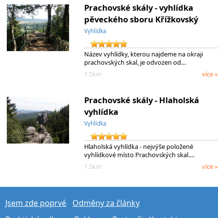
Prachovské skály - vyhlídka
pěveckého sboru Křížkovský
Vyhlídka
Název vyhlídky, kterou najdeme na okraji
prachovských skal, je odvozen od…
1.5km
více »
Prachovské skály - Hlaholská
vyhlídka
Vyhlídka
Hlaholská vyhlídka - nejvýše položené
vyhlídkové místo Prachovských skal.…
1.5km
více »
Jsem zde poprvé
Odměny za články