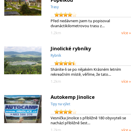
Trasy
Před nedávnem jsem tu popisoval
dvanáctikilometrovou trasu z…
1.2km
více »
Jinolické rybníky
Rybník
Sháníte-li se po nějakém Krásném letním
rekreačním místě, věříme, že tato…
1.2km
více »
Autokemp Jinolice
Tipy na výlet
Vesnička Jinolice s přibližně 180 obyvyteli se
nachází přibližně šest…
1.2km
více »