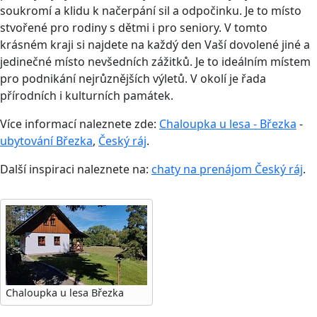
soukromí a klidu k načerpání sil a odpočinku. Je to místo
stvořené pro rodiny s dětmi i pro seniory. V tomto
krásném kraji si najdete na každý den Vaší dovolené jiné a
jedinečné místo nevšedních zážitků. Je to ideálním místem
pro podnikání nejrůznějších výletů. V okolí je řada
přírodních i kulturních památek.
Více informací naleznete zde:
Chaloupka u lesa - Březka
-
ubytování Březka
,
Český ráj
.
Další inspiraci naleznete na:
chaty na prenájom Český ráj
.
Chaloupka u lesa Březka