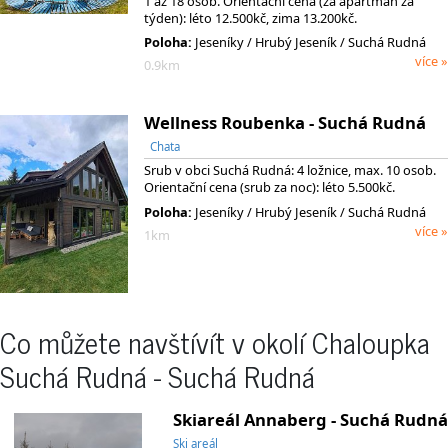
1 až 18 osob. Orientační cena (za apartmán za
týden): léto 12.500kč, zima 13.200kč.
Poloha:
Jeseníky
/ Hrubý Jeseník
/ Suchá Rudná
více »
0.9km
Wellness Roubenka - Suchá Rudná
Chata
Srub v obci Suchá Rudná: 4 ložnice, max. 10 osob.
Orientační cena (srub za noc): léto 5.500kč.
Poloha:
Jeseníky
/ Hrubý Jeseník
/ Suchá Rudná
více »
1km
Co můžete navštívít v okolí Chaloupka
Suchá Rudná - Suchá Rudná
Skiareál Annaberg - Suchá Rudná
Ski areál