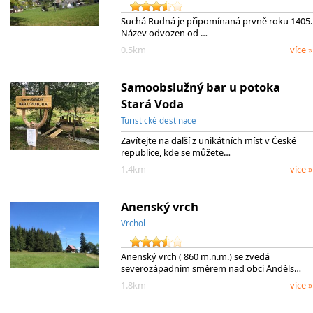
Suchá Rudná je připomínaná prvně roku 1405.
Název odvozen od …
0.5km
více »
Samoobslužný bar u potoka
Stará Voda
Turistické destinace
Zavítejte na další z unikátních míst v České
republice, kde se můžete…
1.4km
více »
Anenský vrch
Vrchol
Anenský vrch ( 860 m.n.m.) se zvedá
severozápadním směrem nad obcí Anděls…
1.8km
více »