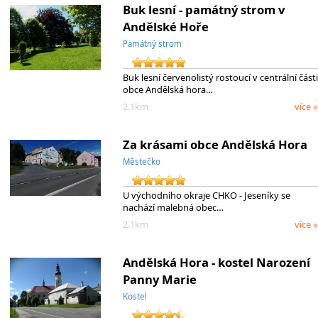
Buk lesní - památný strom v
Andělské Hoře
Památný strom
Buk lesní červenolistý rostoucí v centrální části
obce Andělská hora…
2.1km
více »
Za krásami obce Andělská Hora
Městečko
U východního okraje CHKO - Jeseníky se
nachází malebná obec…
2.1km
více »
Andělská Hora - kostel Narození
Panny Marie
Kostel