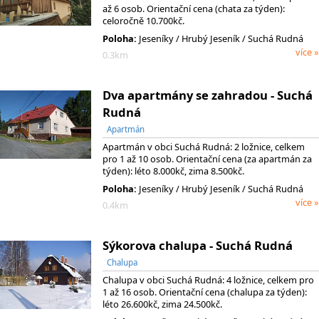
až 6 osob. Orientační cena (chata za týden):
celoročně 10.700kč.
Poloha:
Jeseníky
/ Hrubý Jeseník
/ Suchá Rudná
více »
0.3km
Dva apartmány se zahradou - Suchá
Rudná
Apartmán
Apartmán v obci Suchá Rudná: 2 ložnice, celkem
pro 1 až 10 osob. Orientační cena (za apartmán za
týden): léto 8.000kč, zima 8.500kč.
Poloha:
Jeseníky
/ Hrubý Jeseník
/ Suchá Rudná
více »
0.4km
Sýkorova chalupa - Suchá Rudná
Chalupa
Chalupa v obci Suchá Rudná: 4 ložnice, celkem pro
1 až 16 osob. Orientační cena (chalupa za týden):
léto 26.600kč, zima 24.500kč.