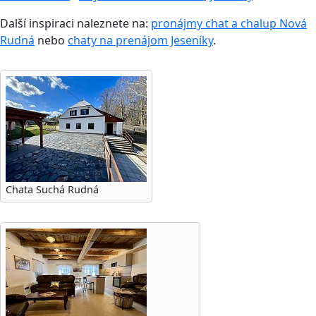
Další inspiraci naleznete na:
pronájmy chat a chalup Nová
Rudná
nebo
chaty na prenájom Jeseníky
.
Chata Suchá Rudná