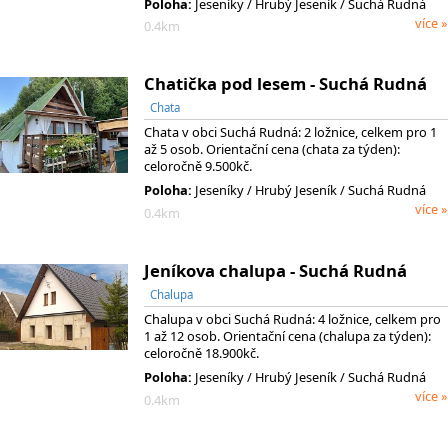
Poloha:
Jeseníky
/ Hrubý Jeseník
/ Suchá Rudná
více »
0.4km
Chatička pod lesem - Suchá Rudná
Chata
Chata v obci Suchá Rudná: 2 ložnice, celkem pro 1
až 5 osob. Orientační cena (chata za týden):
celoročně 9.500kč.
Poloha:
Jeseníky
/ Hrubý Jeseník
/ Suchá Rudná
více »
0.4km
Jeníkova chalupa - Suchá Rudná
Chalupa
Chalupa v obci Suchá Rudná: 4 ložnice, celkem pro
1 až 12 osob. Orientační cena (chalupa za týden):
celoročně 18.900kč.
Poloha:
Jeseníky
/ Hrubý Jeseník
/ Suchá Rudná
více »
0.4km