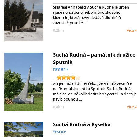
Skiareál Annaberg v Suché Rudné je určen
spíše nenáročné nebo méně zkušené
klientele, která nevyhledává dlouhé či
závratně prudké…
0.2km
více »
Suchá Rudná – památník družice
Sputnik
Památník
Asi jen málokdo by čekal, že v malé vesničce
na Bruntálsku potká Sputnik. Suchá Rudná
má sice jen několik desítek obyvatel - a dnes je
navíc pouhou …
0.4km
více »
Suchá Rudná a Kyselka
Vesnice