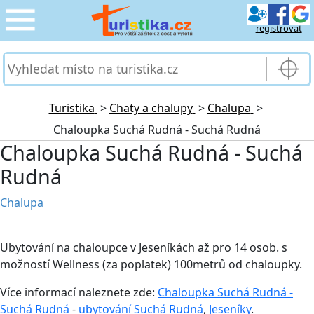
registrovat
CESTOVÁNÍ
›
SLUŽBY & DOPRAVA
›
Turistika
>
Chaty a chalupy
>
Chalupa
>
Chaloupka Suchá Rudná - Suchá Rudná
PRO TURISTY
›
Chaloupka Suchá Rudná - Suchá
Rudná
MOJE TURISTIKA
›
Chalupa
Ubytování na chaloupce v Jeseníkách až pro 14 osob. s
možností Wellness (za poplatek) 100metrů od chaloupky.
Více informací naleznete zde:
Chaloupka Suchá Rudná -
Suchá Rudná
-
ubytování Suchá Rudná
,
Jeseníky
.