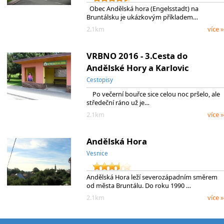
Obec Andělská hora (Engelsstadt) na
Bruntálsku je ukázkovým příkladem…
2.1km
více »
VRBNO 2016 - 3.Cesta do
Andělské Hory a Karlovic
Cestopisy
Po večerní bouřce sice celou noc pršelo, ale
středeční ráno už je…
2.1km
více »
Andělská Hora
Vesnice
Andělská Hora leží severozápadním směrem
od města Bruntálu. Do roku 1990 …
2.1km
více »