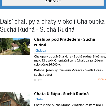
Další chalupy a chaty v okolí Chaloupka
Suchá Rudná - Suchá Rudná
Chalupa pod Pradědem - Suchá
rudná
Chalupa
Chalupa v obci Světlá Hora - Suchá rudná: 3 ložnice,
max. 13 osob. Orientační cena (chalupa za týden):
celoročně 26.000kč.
Poloha:
Jeseníky
/ Severní Morava
/ Světlá Hora -
Suchá rudná
více »
0.3km
Chata U čápa - Suchá Rudná
Chata
Chata v obci Suchá Rudná: 2 ložnice, celkem pro 1