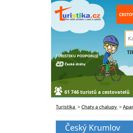
CESTO
TI
TURISTIKU PODPORUJÍ
61 746 turistů a cestovatelů
Turistika
>
Chaty a chalupy
>
Apa
Český Krumlov