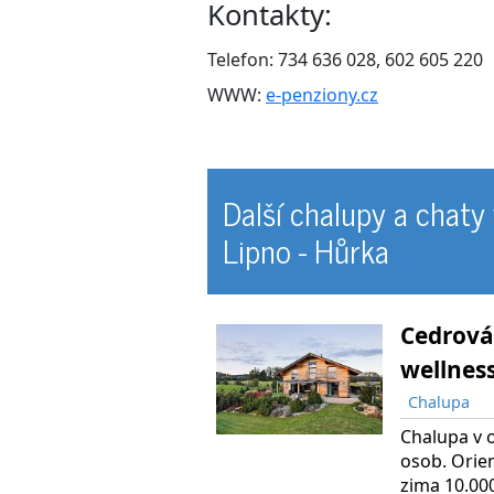
Kontakty:
Telefon: 734 636 028, 602 605 220
WWW:
e-penziony.cz
Další chalupy a chaty
Lipno - Hůrka
Cedrová
wellness
Chalupa
Chalupa v o
osob. Orien
zima 10.00