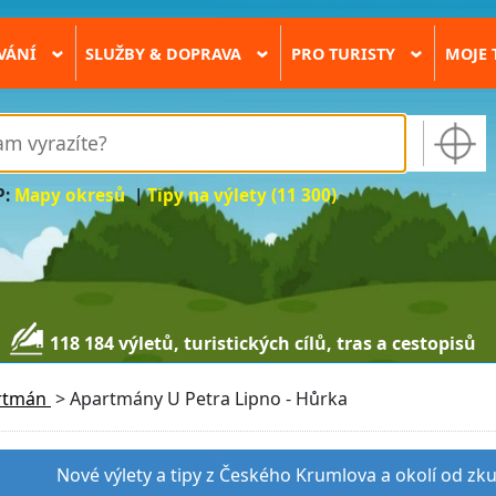
VÁNÍ
SLUŽBY & DOPRAVA
PRO TURISTY
MOJE 
›
›
›
P:
Mapy okresů
|
Tipy na výlety (11 300)
118 184 výletů, turistických cílů, tras a cestopisů
rtmán
>
Apartmány U Petra Lipno - Hůrka
Nové výlety a tipy z Českého Krumlova a okolí od zk