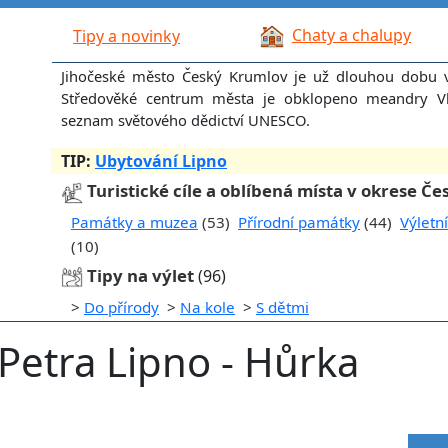
Chaty a chalupy
Tipy a novinky
Jihočeské město Český Krumlov je už dlouhou dobu v 
Středověké centrum města je obklopeno meandry Vl
seznam světového dědictví UNESCO.
TIP:
Ubytování Lipno
Turistické cíle a oblíbená místa v okrese Č
Památky a muzea
(53)
Přírodní památky
(44)
Výletn
(10)
Tipy na výlet
(96)
>
Do přírody
>
Na kole
>
S dětmi
etra Lipno - Hůrka