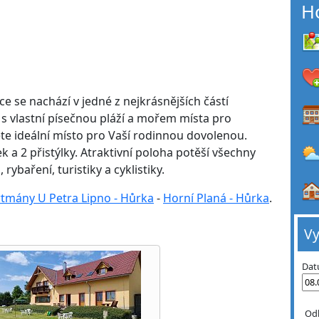
H
 se nachází v jedné z nejkrásnějších částí
 s vlastní písečnou pláží a mořem místa pro
dete ideální místo pro Vaší rodinnou dovolenou.
k a 2 přistýlky. Atraktivní poloha potěší všechny
ybaření, turistiky a cyklistiky.
tmány U Petra Lipno - Hůrka
-
Horní Planá - Hůrka
.
Vy
Dat
Od