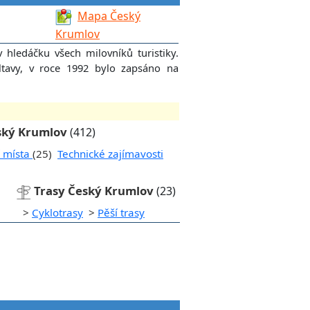
Mapa Český
Krumlov
hledáčku všech milovníků turistiky.
tavy, v roce 1992 bylo zapsáno na
eský Krumlov
(412)
í místa
(25)
Technické zajímavosti
Trasy Český Krumlov
(23)
>
Cyklotrasy
>
Pěší trasy