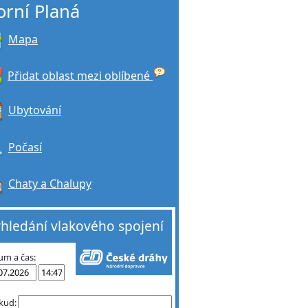
orní Planá
Mapa
Přidat oblast mezi oblíbené
Ubytování
Počasí
Chaty a Chalupy
hledání vlakového spojení
um a čas:
kud: