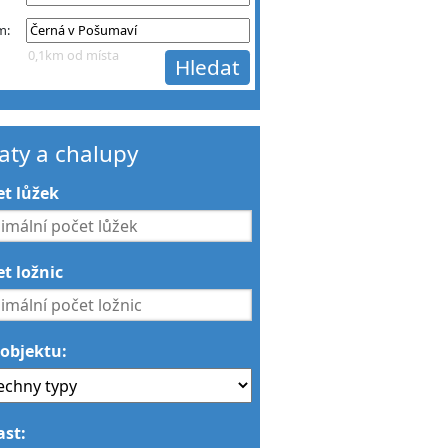
m:
0,1km od místa
aty a chalupy
et lůžek
t ložnic
 objektu:
ast: