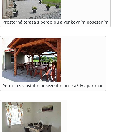
Prostorná terasa s pergolou a venkovním posezením
Pergola s vlastním posezením pro každý apartmán