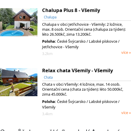
Chalupa Plus 8 - Všemily
Chalupa
Chalupa v obci Jetřichovice - Všemily: 2 ložnice,
max. 8 osob. Orientační cena (chalupa za týden):
léto 26.500kč, zima 13.200kč.
Poloha:
České Švýcarsko
/ Labské pískovce
/
Jetřichovice - Všemily
více »
3.2km
Relax chata Všemily - Všemily
Chata
Chata v obci Všemily: 4 ložnice, max. 14 osob.
Orientační cena (chata za týden): léto 50.000kč,
zima 45.000kč.
Poloha:
České Švýcarsko
/ Labské pískovce
/
Všemily
více »
3.4km