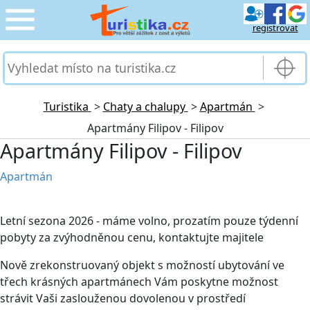
registrovat
CESTOVÁNÍ
›
SLUŽBY & DOPRAVA
›
Turistika
>
Chaty a chalupy
>
Apartmán
>
Apartmány Filipov - Filipov
PRO TURISTY
›
Apartmány Filipov - Filipov
MOJE TURISTIKA
›
Apartmán
Letní sezona 2026 - máme volno, prozatím pouze týdenní
pobyty za zvýhodněnou cenu, kontaktujte majitele
Nově zrekonstruovaný objekt s možností ubytování ve
třech krásných apartmánech Vám poskytne možnost
strávit Vaši zaslouženou dovolenou v prostředí