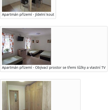
Apartmán přízemí - Jídelní kout
Apartmán přízemí - Obývací prostor se třemi lůžky a vlastní TV