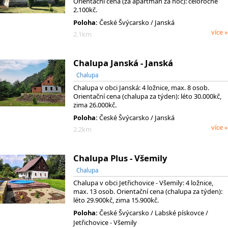
Orientační cena (za apartmán za noc): celoročně
2.100kč.
Poloha:
České Švýcarsko / Janská
více »
2.1km
Chalupa Janská - Janská
Chalupa
Chalupa v obci Janská: 4 ložnice, max. 8 osob.
Orientační cena (chalupa za týden): léto 30.000kč,
zima 26.000kč.
Poloha:
České Švýcarsko / Janská
více »
2.2km
Chalupa Plus - Všemily
Chalupa
Chalupa v obci Jetřichovice - Všemily: 4 ložnice,
max. 13 osob. Orientační cena (chalupa za týden):
léto 29.900kč, zima 15.900kč.
Poloha:
České Švýcarsko
/ Labské pískovce
/
Jetřichovice - Všemily