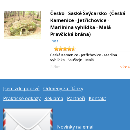
Česko - Saské Švýcarsko -(Česká
Kamenice - Jetřichovice -
Mariinina vyhlídka - Malá
Pravčická brána)
Trasa
Česká Kamenice - Jetřichovice - Mariina
vyhlídka - Šauštejn - Malá…
2.2km
více »
Jsem zde poprvé
Odměny za články
Praktické odkazy
Reklama
Partneři
Kontakt
Novinky na email