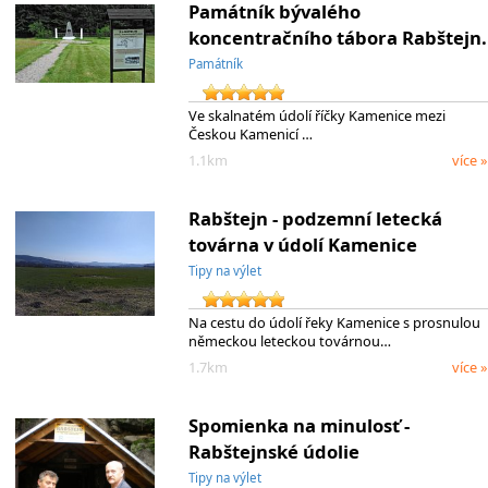
Památník bývalého
koncentračního tábora Rabštejn.
Památník
Ve skalnatém údolí říčky Kamenice mezi
Českou Kamenicí …
1.1km
více »
Rabštejn - podzemní letecká
továrna v údolí Kamenice
Tipy na výlet
Na cestu do údolí řeky Kamenice s prosnulou
německou leteckou továrnou…
1.7km
více »
Spomienka na minulosť -
Rabštejnské údolie
Tipy na výlet