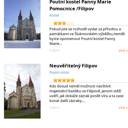
Poutní kostel Panny Marie
Pomocnice /Filipov
Kostel
Pokud jste se rozhodli vydat za přírodou a
památkami ve Šluknovském výběžku,neměli
byste opomenout Poutní kostel Panny
Marie…
0.6km
více »
Neuvěřitelný Filipov
Poutní místo
Kdo dosud neměl možnost navštívit
majestátní baziliku ve Filipově, jenom stěží
uvěří, jak dokáže zázrak posílit víru a ta zase
konat další zázraky.…
0.6km
více »