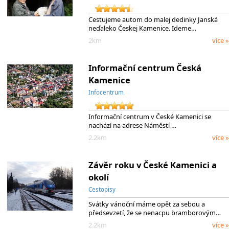
Cestujeme autom do malej dedinky Janská
neďaleko Českej Kamenice. Ideme…
2km
více »
Informační centrum Česká
Kamenice
Infocentrum
Informační centrum v České Kamenici se
nachází na adrese Náměstí …
2.2km
více »
Závěr roku v České Kamenici a
okolí
Cestopisy
Svátky vánoční máme opět za sebou a
předsevzetí, že se nenacpu bramborovým…
2.2km
více »