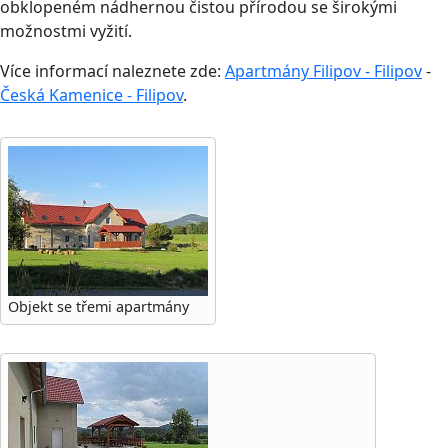
obklopeném nádhernou čistou přírodou se širokými
možnostmi vyžití.
Více informací naleznete zde:
Apartmány Filipov - Filipov
-
Česká Kamenice - Filipov
.
Objekt se třemi apartmány