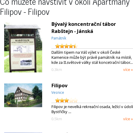
Co můžete navštívít v okolí Apartmány
Filipov - Filipov
Bývalý koncentrační tábor
Rabštejn - Jánská
Památník
Dalším tipem na Váš výlet v okolí České
Kamenice může být právě památník na místě,
kde za II.světové války stál koncetrační tábor…
0.3km
více »
Filipov
Vesnice
Filipov je nevelká rekreační osada, ležící v údolí
Bystřičky …
0.5km
více »