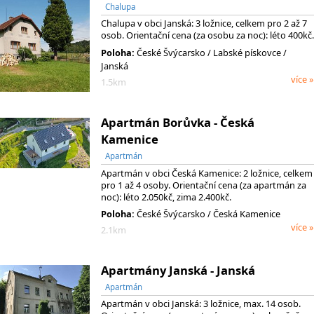
Chalupa
Chalupa v obci Janská: 3 ložnice, celkem pro 2 až 7
osob. Orientační cena (za osobu za noc): léto 400kč.
Poloha:
České Švýcarsko
/ Labské pískovce
/
Janská
více »
1.5km
Apartmán Borůvka - Česká
Kamenice
Apartmán
Apartmán v obci Česká Kamenice: 2 ložnice, celkem
pro 1 až 4 osoby. Orientační cena (za apartmán za
noc): léto 2.050kč, zima 2.400kč.
Poloha:
České Švýcarsko / Česká Kamenice
více »
2.1km
Apartmány Janská - Janská
Apartmán
Apartmán v obci Janská: 3 ložnice, max. 14 osob.