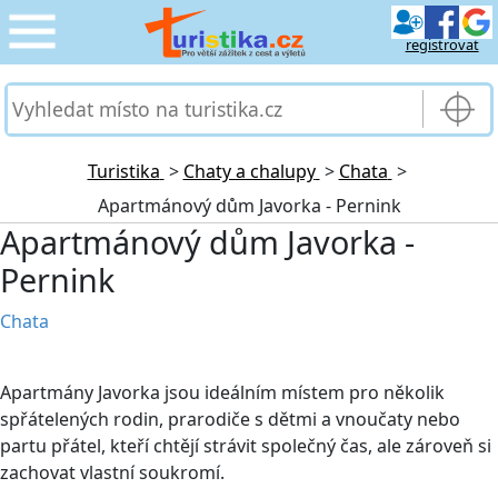
registrovat
CESTOVÁNÍ
›
SLUŽBY & DOPRAVA
›
Turistika
>
Chaty a chalupy
>
Chata
>
Apartmánový dům Javorka - Pernink
PRO TURISTY
›
Apartmánový dům Javorka -
Pernink
MOJE TURISTIKA
›
Chata
Apartmány Javorka jsou ideálním místem pro několik
spřátelených rodin, prarodiče s dětmi a vnoučaty nebo
partu přátel, kteří chtějí strávit společný čas, ale zároveň si
zachovat vlastní soukromí.