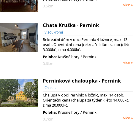
více »
0.6km
Chata Kruška - Pernink
V soukromí
Rekreační dům v obci Pernink: 4 ložnice, max. 13
osob. Orientační cena (rekreační dům za noc): léto
3.000kč, zima 4.000kč.
Poloha:
Krušné hory / Pernink
více »
0.6km
Pernínková chaloupka - Pernink
Chalupa
Chalupa v obci Pernink: 6 ložnic, max. 14 osob.
Orientační cena (chalupa za týden): léto 14.000kč,
zima 20.000kč.
Poloha:
Krušné hory / Pernink
více »
0.7km