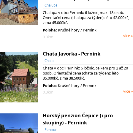
Chalupa
Chalupa v obci Pernink: 6 ložnic, max. 18 osob.
Orientační cena (chalupa za týden): léto 42.000kč,
zima 45.000kč.
Poloha:
Krušné hory / Pernink
více »
0.3km
Chata Javorka - Pernink
Chata
Chata v obci Pernink: 6 ložnic, celkem pro 2 až 20
osob. Orientační cena (chata za týden): léto
35.000kč, zima 38.500kč.
Poloha:
Krušné hory / Pernink
více »
0.3km
Horský penzion Čepice (i pro
skupiny) - Pernink
Penzion