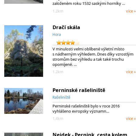
založeném roku 1532 saskými horníky …
1.2km
více »
Dračí skála
Hora
V minulosti velmi oblíbené výletní místo
s nádherným výhledem. Dnes díky vzrostlým
stromům bez výhledu a tak také trochu
opomíjené. …
1.2km
více »
Perninské rašeliniště
Rašeliniště
Perninské rašeliniště bylo v roce 2016
vyhlášeno evropsky významn…
1.4km
více »
Nejdek - Pernink, cesta kolem