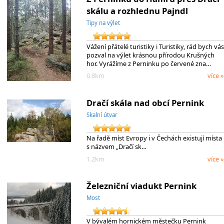
skálu a rozhlednu Pajndl
Tipy na výlet
Vážení přátelé turistiky i Turistiky, rád bych vás
pozval na výlet krásnou přírodou Krušných
hor. Vyrážíme z Perninku po červené zna…
0.8km
více »
Dračí skála nad obcí Pernink
Skalní útvar
Na řadě míst Evropy i v Čechách existují místa
s názvem „Dračí sk…
1.2km
více »
Železniční viadukt Pernink
Most
V bývalém hornickém městečku Pernink