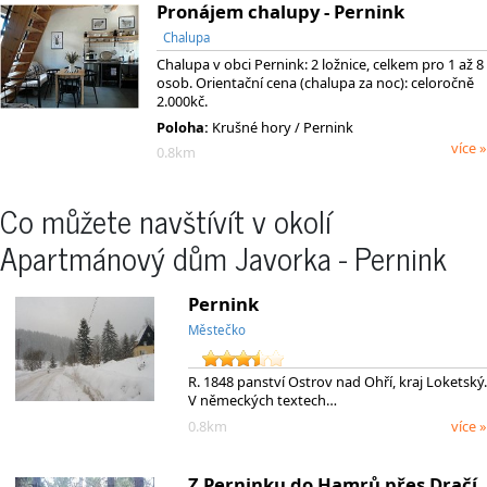
Pronájem chalupy - Pernink
Chalupa
Chalupa v obci Pernink: 2 ložnice, celkem pro 1 až 8
osob. Orientační cena (chalupa za noc): celoročně
2.000kč.
Poloha:
Krušné hory / Pernink
více »
0.8km
Co můžete navštívít v okolí
Apartmánový dům Javorka - Pernink
Pernink
Městečko
R. 1848 panství Ostrov nad Ohří, kraj Loketský.
V německých textech…
0.8km
více »
Z Perninku do Hamrů přes Dračí