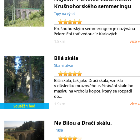
Krušnohorského semmeringu
Tipy na výlet
Krušnohorským semmeringem je nazývána
železniční trať vedoucí z Karlových…
1.8km
více »
Bílá skála
Skalní útvar
Bílá skála, tak jako Dračí skála, vznikla
v důsledku mrazového zvětrávání skalního
masivu na vrcholu kopce, který se rozpadl
do…
1.9km
více »
Soutěž 1 bod
Na Bílou a Dračí skálu.
Trasa