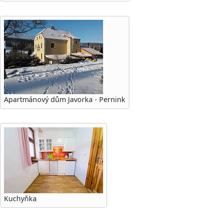
Apartmánový dům Javorka - Pernink
Kuchyňka