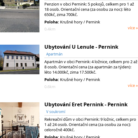
Penzion v obci Pernink: 5 pokojů, celkem pro 1 až
18 osob. Orientační cena (za osobu za noc): léto
650kč, zima 700kč.
Poloha:
Krušné hory / Pernink
více »
0.4km
Ubytování U Lenule - Pernink
Apartmán
Apartmán v obci Pernink: 4 ložnice, celkem pro 2 až
8 osob. Orientační cena (za apartmán za týden):
léto 14.000kč, zima 17.500kč.
Poloha:
Krušné hory / Pernink
více »
0.6km
Ubytování Eret Pernink - Pernink
V soukromí
Rekreační dům v obci Pernink: 9 ložnic, celkem pro
1 až 24 osob. Orientační cena (za osobu za noc):
celoročně 400kč.
Poloha:
Krušné hory / Pernink