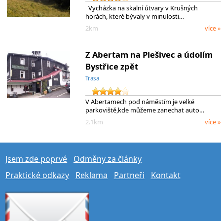
Vycházka na skalní útvary v Krušných
horách, které bývaly v minulosti…
2km
více »
Z Abertam na Plešivec a údolím
Bystřice zpět
Trasa
V Abertamech pod náměstím je velké
parkoviště,kde můžeme zanechat auto…
2.1km
více »
Jsem zde poprvé
Odměny za články
Praktické odkazy
Reklama
Partneři
Kontakt