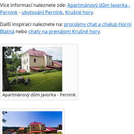
Více informací naleznete zde:
Apartmánový dům Javorka -
Pernink
-
ubytování Pernink
,
Krušné hory
.
Další inspiraci naleznete na:
pronájmy chat a chalup Horní
Blatná
nebo
chaty na prenájom Krušné hory
.
Apartmánový dům Javorka - Pernink