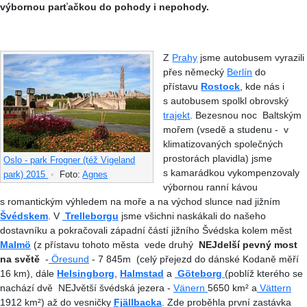
výbornou parťačkou do pohody i nepohody.
Z
Prahy
jsme autobusem vyrazili
přes německý
Berlín
do
přístavu
Rostock
, kde nás i
s autobusem spolkl obrovský
trajekt
. Bezesnou noc Baltským
mořem (vsedě a studenu - v
klimatizovaných společných
prostorách plavidla) jsme
Oslo - park Frogner (též Vigeland
s kamarádkou vykompenzovaly
park) 2015
•
Foto:
Agnes
výbornou ranní kávou
s romantickým výhledem na moře a na východ slunce nad jižním
Švédskem
. V
Trelleborgu
jsme všichni naskákali do našeho
dostavníku a pokračovali západní částí jižního Švédska kolem měst
Malmö
(z přístavu tohoto města vede druhý
NEJdelší pevný most
na světě
-
Öresund
- 7 845m (celý přejezd do dánské Kodaně měří
16 km), dále
Helsingborg
,
Halmstad
a
Göteborg
(poblíž kterého se
nachází dvě NEJvětší švédská jezera -
Vänern
5650 km² a
Vättern
1912 km²) až do vesničky
Fjällbacka
. Zde proběhla první zastávka