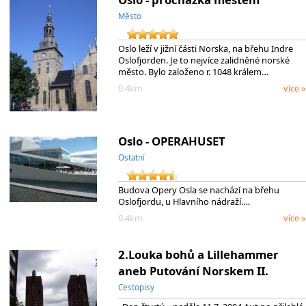
Město
Oslo leží v jižní části Norska, na břehu Indre
Oslofjorden. Je to nejvíce zalidněné norské
město. Bylo založeno r. 1048 králem…
0.4km
více »
Oslo - OPERAHUSET
Ostatní
Budova Opery Osla se nachází na břehu
Oslofjordu, u Hlavního nádraží.…
0.4km
více »
2.Louka bohů a Lillehammer
aneb Putování Norskem II.
Cestopisy