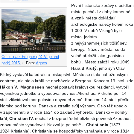
První historické zprávy o osídlení
místa pochází z doby kamenné
a vznik města dokládají
archeologické nálezy kolem roku
1 000. V době Vikingů bylo
místo jedním
z nejvýznamnějších tržišť sev.
Evropy. Název města se dá
volně přeložit jako „pastvina
Oslo - park Frogner (též Vigeland
bohů“. Město založil roku 1049
park) 2015
•
Foto:
Agnes
Harald Krutý
, jeho syn Olav
Klidný vystavěl katedrálu a biskupství. Město se stalo náboženským
centrem, ale sídlo králů se nacházelo v Bergenu. Koncem 13. stol. zde
Håkon V.
Magnussen
nechal postavit královskou rezidenci, vytvořil
vojenskou jednotku a vybudoval pevnost Akershus. V druhé pol. 14
stol. zlikvidoval mor polovinu obyvatel země. Koncem 14. stol. přešlo
Norsko pod korunu Dánska a ztratilo svůj význam. Oslo též upadlo
v zapomenutí a v roce 1624 do základů vyhořelo. Dánsko – norský
král,
Christian IV.
nechal v bezprostřední blízkosti pevnosti Akershus
znovu město vybudovat. Nazval je po sobě -
Christiania
(1877 –
1924 Kristiania). Christiania se hospodářsky vzmáhala a v roce 1814