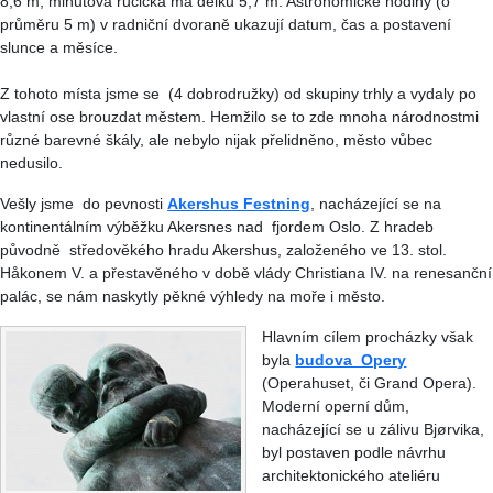
8,6 m, minutová ručička má délku 5,7 m. Astronomické hodiny (o
průměru 5 m) v radniční dvoraně ukazují datum, čas a postavení
slunce a měsíce.
Z tohoto místa jsme se (4 dobrodružky) od skupiny trhly a vydaly po
vlastní ose brouzdat městem. Hemžilo se to zde mnoha národnostmi
různé barevné škály, ale nebylo nijak přelidněno, město vůbec
nedusilo.
Vešly jsme do pevnosti
Akershus Festning
, nacházející se na
kontinentálním výběžku Akersnes nad fjordem Oslo. Z hradeb
původně středověkého hradu Akershus, založeného ve 13. stol.
Håkonem V. a přestavěného v době vlády Christiana IV. na renesanční
palác, se nám naskytly pěkné výhledy na moře i město.
Hlavním cílem procházky však
byla
budova Opery
(Operahuset, či Grand Opera).
Moderní operní dům,
nacházející se u zálivu Bjørvika,
byl postaven podle návrhu
architektonického ateliéru