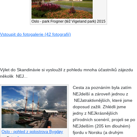
Oslo - park Frogner (též Vigeland park) 2015
Vstoupit do fotogalerie (42 fotografií)
Výlet do Skandinávie si vysloužil z pohledu mnoha účastníků zájezdu
několik NEJ...
Cesta za poznáním byla zatím
NEJdelší a zároveň jednou z
NEJatraktivnějších, které jsme
doposud zažili. Zhlédli jsme
jedny z NEJkrásnějších
přírodních scenérií, projeli se po
NEJdelším (205 km dlouhém)
Oslo - pohled z polostrova Bygdøy
fjordu v Norsku (a druhým