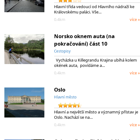
Hlavní třída vedoucí od Hlavního nádraží ke
Královskému paláci. Vše…
0.4km
více »
Norsko oknem auta (na
pokračování) část 10
Cestopisy
Vycházka u Killegrandu Krajina ubíhá kolem
okének auta, povídáme a…
0.4km
více »
Oslo
Hlavní město
Hlavní a největší město a významný přístav je
Oslo. Nachází se na…
0.4km
více »