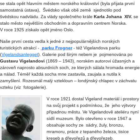
se stala opět hlavním městem norského království (byla přijata první
samostatná ústava), Švédsko však obě země sjednotilo pod
švédskou nadvládu. Za vlády společného krále
Karla Johana XIV.
se
stalo město největším obchodním a dopravním centrem Norska.
V roce 1925 získalo opět jméno Oslo.
Naše první cesta vedla k jedné z nejpopulárnějších norských
turistických atrakcí -
parku Frogner
- též Vigelandova parku
(
Vigelandsanlegget
). Galerie pod širým nebem je pojmenována po
Gustavu Vigelandovi
(1869 – 1943), norském autorovi úžasných a
zároveň naprosto absurdních soch, ze kterých sálala hromada energie
a nálad. Téměř každá socha mne zastavila, zaujala a nutila k
zamyšlení. Rozesmál malý vztekloun – londýnský chlapec v záchvatu
vzteku (viz fotogalerie).
V roce 1921 dostal Vigeland materiál i prostory
na svůj projekt s podmínkou, že jeho výtvory
připadnou městu. Ve Vigelandově ateliéru nyní
sídlí muzeum. Bylo otevřeno v roce 1947 a
obsahuje sochy ze sádry, žuly, bronzu,
mramoru, práce z tepaného železa, tisíce
kreseb a dřevořezů a dřevořezeb.