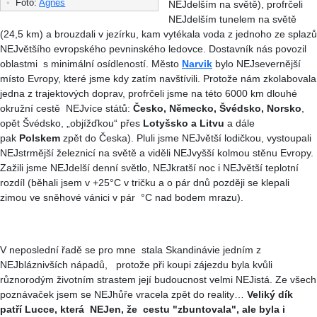
•
Foto:
Agnes
NEJdelším na světě), profrčeli
NEJdelším tunelem na světě
(24,5 km) a brouzdali v jezírku, kam vytékala voda z jednoho ze splazů
NEJvětšího evropského pevninského ledovce. Dostavník nás povozil
oblastmi s minimální osídleností. Město
Narvik
bylo NEJsevernější
místo Evropy, které jsme kdy zatím navštívili. Protože nám zkolabovala
jedna z trajektových doprav, profrčeli jsme na této 6000 km dlouhé
okružní cestě NEJvíce států:
Česko, Německo, Švédsko, Norsko
,
opět Švédsko, „objížďkou“ přes
Lotyšsko a Litvu
a dále
pak
Polskem
zpět do Česka). Pluli jsme NEJvětší lodičkou, vystoupali
NEJstrmější železnicí na světě a viděli NEJ
vyšší kolmou stěnu Evropy
.
Zažili jsme NEJdelší denní světlo, NEJkratší noc i NEJvětší teplotní
rozdíl (běhali jsem v +25
°C
v tričku a o pár dnů později se klepali
zimou ve sněhové vánici v pár
°C
nad bodem mrazu).
V neposlední řadě se pro mne stala Skandinávie jedním z
NEJbláznivších nápadů, protože při koupi zájezdu byla kvůli
různorodým životním strastem její budoucnost velmi NEJistá. Ze všech
poznávaček jsem se NEJhůře vracela zpět do reality…
Veliký dík
patří Lucce, která NEJen, že cestu "zbuntovala", ale byla i