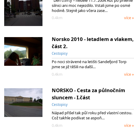
Den čtvrtý – neděle 11.7. 2004 Aut po přilehlé
silnici ani moc nejezdilo. Vstali jsme po osmé
hodině. Stejně jako včera zase…
0.4km
více »
Norsko 2010 - letadlem a vlakem,
část 2.
Cestopisy
Po noci strávené na letišti Sandefjord Torp
jsme se již těšili na další…
0.4km
více »
NORSKO - Cesta za půlnočním
sluncem - I.část
Cestopisy
Nápad přišel tak půl roku před vlastní cestou.
Což takhle podívat se aspoň…
0.4km
více »