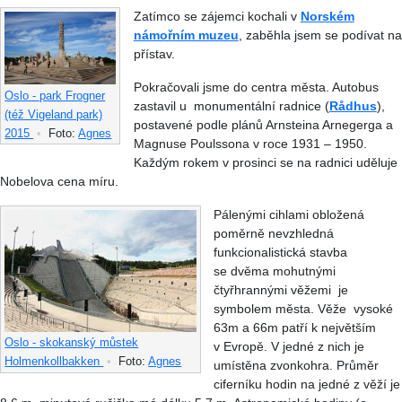
Zatímco se zájemci kochali v
Norském
námořním muzeu
, zaběhla jsem se podívat na
přístav.
Pokračovali jsme do centra města. Autobus
Oslo - park Frogner
zastavil u monumentální radnice (
Rådhus
),
(též Vigeland park)
postavené podle plánů Arnsteina Arnegerga a
2015
•
Foto:
Agnes
Magnuse Poulssona v roce 1931 – 1950.
Každým rokem v prosinci se na radnici uděluje
Nobelova cena míru.
Pálenými cihlami obložená
poměrně nevzhledná
funkcionalistická stavba
se dvěma mohutnými
čtyřhrannými věžemi je
symbolem města. Věže vysoké
63m a 66m patří k největším
Oslo - skokanský můstek
v Evropě. V jedné z nich je
Holmenkollbakken
•
Foto:
Agnes
umístěna zvonkohra. Průměr
ciferníku hodin na jedné z věží je