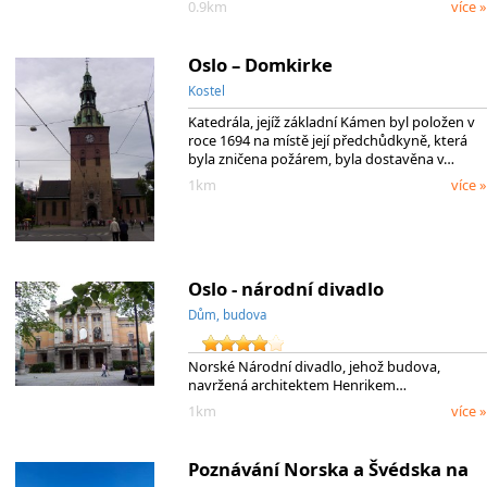
0.9km
více »
Oslo – Domkirke
Kostel
Katedrála, jejíž základní Kámen byl položen v
roce 1694 na místě její předchůdkyně, která
byla zničena požárem, byla dostavěna v…
1km
více »
Oslo - národní divadlo
Dům, budova
Norské Národní divadlo, jehož budova,
navržená architektem Henrikem…
1km
více »
Poznávání Norska a Švédska na