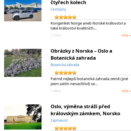
čtyřech kolech
Cestopisy
Kongeriket Norge aneb Norské království a
také království kvalitních…
1.1km
více »
Obrázky z Norska – Oslo a
Botanická zahrada
Botanická zahrada
Patrně nejlepší botanická zahrada země (jiné
jsem zatím nenavštívil) se…
1.4km
více »
Oslo, výměna stráží před
královským zámkem, Norsko
Zajímavost