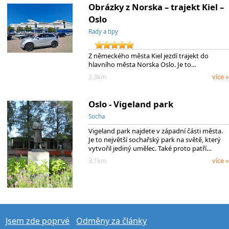
Obrázky z Norska – trajekt Kiel –
Oslo
Rady a tipy
Z německého města Kiel jezdí trajekt do
hlavního města Norska Oslo. Je to…
2.3km
více »
Oslo - Vigeland park
Socha
Vigeland park najdete v západní části města.
Je to největší sochařský park na světě, který
vytvořil jediný umělec. Také proto patří…
3.1km
více »
Jsem zde poprvé
Odměny za články