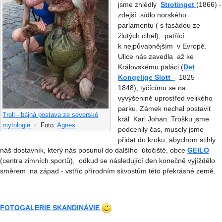
jsme zhlédly
Strotinget
(1866) -
zdejší sídlo norského
parlamentu ( s fasádou ze
žlutých cihel), patřící
k nejpůvabnějším v Evropě.
Ulice nás zavedla až ke
Královskému paláci (
Det
Kongelige Slott
- 1825 –
1848), tyčícímu se na
vyvýšenině uprostřed velikého
parku. Zámek nechal postavit
Troll - bájná postava ze severské
král Karl Johan. Trošku jsme
mytologie
•
Foto:
Agnes
podcenily čas, musely jsme
přidat do kroku, abychom stihly
náš dostavník, který nás posunul do dalšího útočiště, obce
GEILO
(centra zimních sportů), odkud se následující den konečně vyjíždělo
směrem na západ - vstříc přírodním skvostům této překrásné země.
FOTOGALERIE SKANDINÁVIE