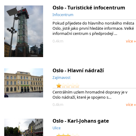
Oslo - Turistické infocentrum
Infocentrum
Pokud přijedete do hlavního norského města
Oslo, jistě jako první hledáte informace. Velké
informační centrum s předprodejí …
0.4km
více »
Oslo - Hlavní nádraží
Zajímavost
Centrálním uzlem hromadné dopravy je v
Oslo nádraží, které je spojeno s…
0.4km
více »
Oslo - Karl-Johans gate
Ulice