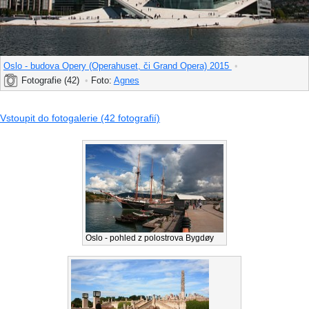
Oslo - budova Opery (Operahuset, či Grand Opera) 2015
•
Fotografie (42)
•
Foto:
Agnes
Vstoupit do fotogalerie (42 fotografií)
Oslo - pohled z polostrova Bygdøy