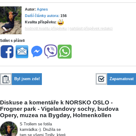
Autor:
Agnes
Další články autora:
156
Kvalita příspěvku:
hodnotit kvalitu příspěvku
|
nahlásit příspěvek redakci
Sdílet s přáteli
Byl jsem zde!
Zapamatovat
Diskuse a komentáře k NORSKO OSLO -
Frogner park - Vigelandovy sochy, budova
Opery, muzea na Bygdøy, Holmenkollen
S Trollem se fotila
kamrádka:-). Družila se
tam se všemi Trolly, které