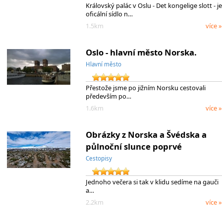
Královský palác v Oslu - Det kongelige slott - je
oficální sídlo n…
1.5km
více »
Oslo - hlavní město Norska.
Hlavní město
Přestože jsme po jižním Norsku cestovali
především po…
1.6km
více »
Obrázky z Norska a Švédska a
půlnoční slunce poprvé
Cestopisy
Jednoho večera si tak v klidu sedíme na gauči
a…
2.2km
více »