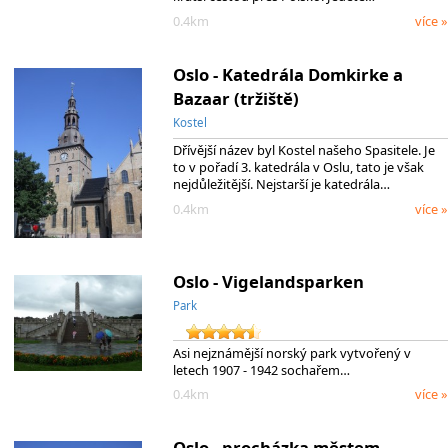
0.4km
více »
Oslo - Katedrála Domkirke a
Bazaar (tržiště)
Kostel
Dřívější název byl Kostel našeho Spasitele. Je
to v pořadí 3. katedrála v Oslu, tato je však
nejdůležitější. Nejstarší je katedrála…
0.4km
více »
Oslo - Vigelandsparken
Park
Asi nejznámější norský park vytvořený v
letech 1907 - 1942 sochařem…
0.4km
více »
Oslo - procházka městem