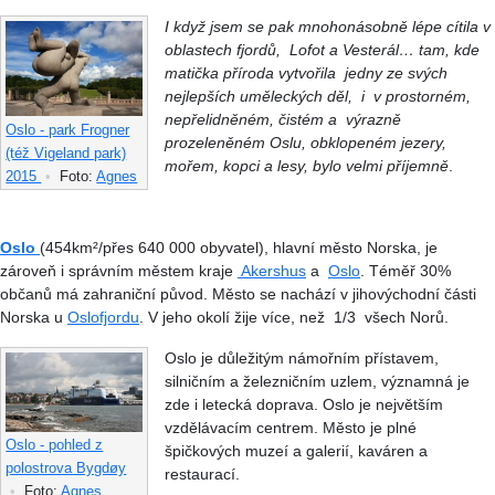
I když jsem se pak mnohonásobně lépe cítila v
oblastech fjordů, Lofot a Vesterál… tam, kde
matička příroda vytvořila jedny ze svých
nejlepších uměleckých děl, i v prostorném,
nepřelidněném, čistém a výrazně
Oslo - park Frogner
prozeleněném Oslu, obklopeném jezery,
(též Vigeland park)
mořem, kopci a lesy, bylo velmi příjemně
.
2015
•
Foto:
Agnes
Oslo
(454km²/přes 640 000 obyvatel), hlavní město Norska, je
zároveň i správním městem kraje
Akershus
a
Oslo
. Téměř 30%
občanů má zahraniční původ. Město se nachází v jihovýchodní části
Norska u
Oslofjordu
. V jeho okolí žije více, než 1/3 všech Norů.
Oslo je důležitým námořním přístavem,
silničním a železničním uzlem, významná je
zde i letecká doprava. Oslo je největším
vzdělávacím centrem. Město je plné
Oslo - pohled z
špičkových muzeí a galerií, kaváren a
polostrova Bygdøy
restaurací.
•
Foto:
Agnes