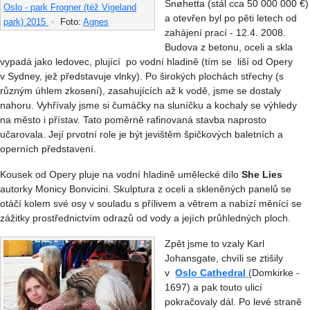
Snøhetta (stál cca 50 000 000 €)
Oslo - park Frogner (též Vigeland
a otevřen byl po pěti letech od
park) 2015
•
Foto:
Agnes
zahájení prací - 12.4. 2008.
Budova z betonu, oceli a skla
vypadá jako ledovec, plující po vodní hladině (tím se liší od Opery
v Sydney, jež představuje vlnky). Po širokých plochách střechy (s
různým úhlem zkosení), zasahujících až k vodě, jsme se dostaly
nahoru. Vyhřívaly jsme si čumáčky na sluníčku a kochaly se výhledy
na město i přístav. Tato poměrně rafinovaná stavba naprosto
učarovala. Její prvotní role je být jevištěm špičkových baletních a
operních představení.
Kousek od Opery pluje na vodní hladině umělecké dílo
She Lies
autorky Monicy Bonvicini. Skulptura z oceli a skleněných panelů se
otáčí kolem své osy v souladu s přílivem a větrem a nabízí měnící se
zážitky prostřednictvím odrazů od vody a jejích průhledných ploch.
Zpět jsme to vzaly Karl
Johansgate, chvíli se ztišily
v
Oslo Cathedral
(Domkirke -
1697) a pak touto ulicí
pokračovaly dál. Po levé straně