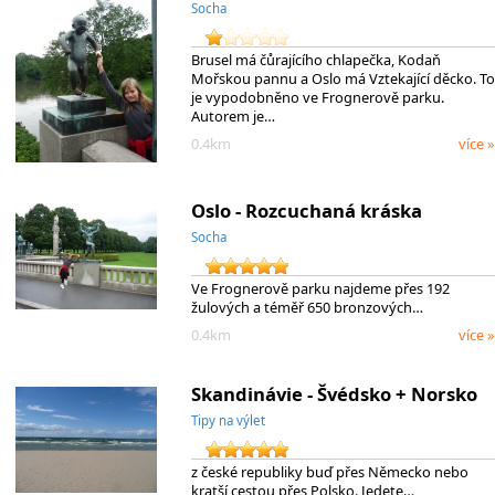
Socha
Brusel má čůrajícího chlapečka, Kodaň
Mořskou pannu a Oslo má Vztekající děcko. To
je vypodobněno ve Frognerově parku.
Autorem je…
0.4km
více »
Oslo - Rozcuchaná kráska
Socha
Ve Frognerově parku najdeme přes 192
žulových a téměř 650 bronzových…
0.4km
více »
Skandinávie - Švédsko + Norsko
Tipy na výlet
z české republiky buď přes Německo nebo
kratší cestou přes Polsko. Jedete…