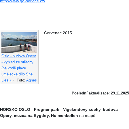
http://www.go-service.cz/
Červenec 2015
Oslo - budova Opery
- výhled ze střechy
(na vodě plave
umělecké dílo She
Lies )
•
Foto:
Agnes
Poslední aktualizace: 29.11.2025
NORSKO OSLO - Frogner park - Vigelandovy sochy, budova
Opery, muzea na Bygdøy, Holmenkollen
na mapě