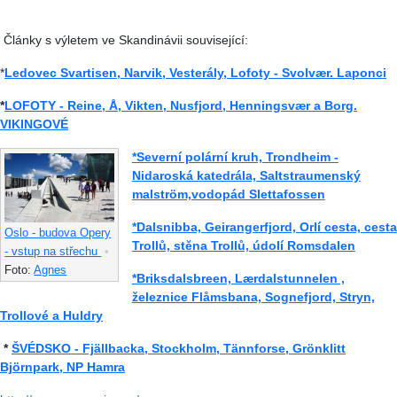
Články s výletem ve Skandinávii související:
*
Ledovec Svartisen, Narvik, Vesterály, Lofoty - Svolvær. Laponci
*
LOFOTY - Reine, Å, Vikten, Nusfjord, Henningsvær a Borg.
VIKINGOVÉ
*Severní polární kruh, Trondheim -
Nidaroská katedrála, Saltstraumenský
malström,vodopád Slettafossen
*Dalsnibba, Geirangerfjord, Orlí cesta, cesta
Oslo - budova Opery
Trollů, stěna Trollů, údolí Romsdalen
- vstup na střechu
•
Foto:
Agnes
*Briksdalsbreen, Lærdalstunnelen ,
železnice Flåmsbana, Sognefjord, Stryn,
Trollové a Huldry
*
ŠVÉDSKO -
Fjällbacka, Stockholm, Tännforse, Grönklitt
Björnpark, NP Hamra