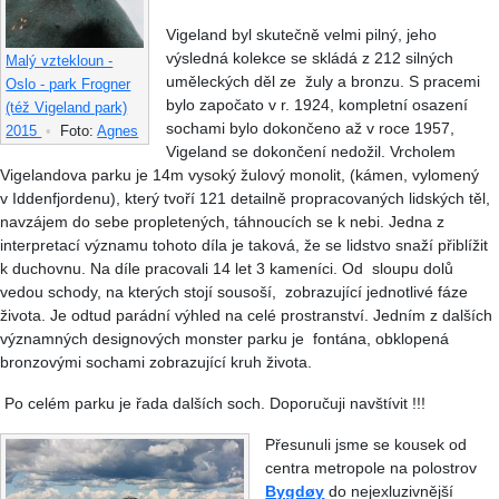
Vigeland byl skutečně velmi pilný, jeho
výsledná kolekce se skládá z 212 silných
Malý vztekloun -
uměleckých děl ze žuly a bronzu. S pracemi
Oslo - park Frogner
bylo započato v r. 1924, kompletní osazení
(též Vigeland park)
sochami bylo dokončeno až v roce 1957,
2015
•
Foto:
Agnes
Vigeland se dokončení nedožil. Vrcholem
Vigelandova parku je 14m vysoký žulový monolit, (kámen, vylomený
v Iddenfjordenu), který tvoří 121 detailně propracovaných lidských těl,
navzájem do sebe propletených, táhnoucích se k nebi. Jedna z
interpretací významu tohoto díla je taková, že se lidstvo snaží přiblížit
k duchovnu. Na díle pracovali 14 let 3 kameníci. Od sloupu dolů
vedou schody, na kterých stojí sousoší, zobrazující jednotlivé fáze
života. Je odtud parádní výhled na celé prostranství. Jedním z dalších
významných designových monster parku je fontána, obklopená
bronzovými sochami zobrazující kruh života.
Po celém parku je řada dalších soch. Doporučuji navštívit !!!
Přesunuli jsme se kousek od
centra metropole na polostrov
Bygdøy
do nejexluzivnější