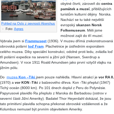
obytné čtvrti, zároveň do
centra
památek a muzeí
, přibližujících
turistům kulturní dějiny Norska.
Nachází se tu také největší
Pohled na Oslo z pevnosti Akershus
evropský
skanzen Norsk
•
Foto:
Agnes
Folkemuseum
. Měli jsme
možnost zajít do tří muzeí.
Vybrala jsem si
Frammuseet
(1936). V muzeu dřímá zrekonstruovaná
obrovská polární
loď Fram
. Plachetnice je ústředním exponátem
celého muzea. Díky speciální konstrukci, odolné proti ledu, zvládla loď
tři polární expedice na severní a jižní pól (Nansen, Sverdrup a
Amundsen). V roce 1911 Roald Amundsen jako první vztyčil vlajku na
jižním pólu.
Do
muzea
Kon –Tiki
jsem pouze nahlédla. Hlavní atrakcí je
vor RA II.
(1970) a
vor KON -Tiki
z balzeového dřeva. Kon -Tiki přeplul (1947)
Tichý oceán (8000 km). Po 101 dnech doplul z Peru do Polynésie.
Papyrusové plavidlo Ra přeplulo z Maroka do Barbadosu (ostrov v
severní části Jižní Ameriky). Badatel Thor Heyerdahl dokázal, že jsou
tato primitivní plavidla schopna překonat obrovské vzdálenosti a že
Kolumbus nemusel být prvním objevitelem Ameriky.