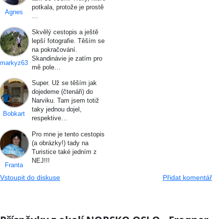
potkala, protože je prostě
Agnes
…
Skvělý cestopis a ještě
lepší fotografie. Těším se
na pokračování.
Skandinávie je zatím pro
markyz63
mě pole…
Super. Už se těším jak
dojedeme (čtenáři) do
Narviku. Tam jsem totiž
taky jednou dojel,
Bobkart
respektive…
Pro mne je tento cestopis
(a obrázky!) tady na
Turistice také jedním z
NEJ!!!
Franta
Vstoupit do diskuse
Přidat komentář