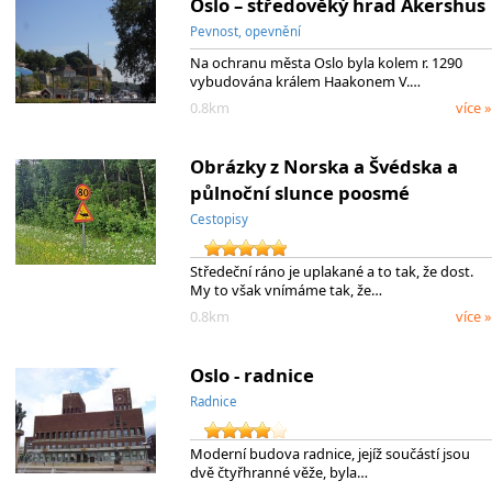
Oslo – středověký hrad Akershus
Pevnost, opevnění
Na ochranu města Oslo byla kolem r. 1290
vybudována králem Haakonem V.…
0.8km
více »
Obrázky z Norska a Švédska a
půlnoční slunce poosmé
Cestopisy
Středeční ráno je uplakané a to tak, že dost.
My to však vnímáme tak, že…
0.8km
více »
Oslo - radnice
Radnice
Moderní budova radnice, jejíž součástí jsou
dvě čtyřhranné věže, byla…