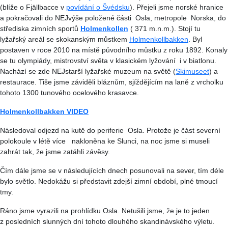
(blíže o Fjällbacce v
povídání o Švédsku
). Přejeli jsme norské hranice
a pokračovali do NEJvýše položené části Osla, metropole Norska, do
střediska zimních sportů
Holmenkollen
( 371 m.n.m.). Stojí tu
lyžařský areál se skokanským můstkem
Holmenkollbakken
. Byl
postaven v roce 2010 na místě původního můstku z roku 1892. Konaly
se tu olympiády, mistrovství světa v klasickém lyžování i v biatlonu.
Nachází se zde NEJstarší lyžařské muzeum na světě (
Skimuseet
) a
restaurace. Tiše jsme záviděli bláznům, sjíždějícím na laně z vrcholku
tohoto 1300 tunového ocelového krasavce.
Holmenkollbakken VIDEO
Následoval odjezd na kutě do periferie Osla. Protože je část severní
polokoule v létě více nakloněna ke Slunci, na noc jsme si museli
zahrát tak, že jsme zatáhli závěsy.
Čím dále jsme se v následujících dnech posunovali na sever, tím déle
bylo světlo. Nedokážu si představit zdejší zimní období, plné tmoucí
tmy.
Ráno jsme vyrazili na prohlídku Osla. Netušili jsme, že je to jeden
z posledních slunných dní tohoto dlouhého skandinávského výletu.