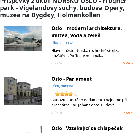
Příspěvky z okolí NORSKO OSLO - Frogner
park - Vigelandovy sochy, budova Opery,
muzea na Bygdøy, Holmenkollen
Oslo – moderní architektura,
muzea, voda a zeleň
Hlavní město
Hlavní město Norska rozhodně stojí za
návštěvu. Počítejte minimál…
0.2km
více »
Oslo - Parlament
Dům, budova
Budovu norského Parlamentu najdeme při
procházce Karl Johans gate. Budově…
0.4km
více »
Oslo - Vztekající se chlapeček