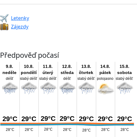
Letenky
Zájezdy
Předpověď počasí
9.8.
10.8.
11.8.
12.8.
13.8.
14.8.
15.8.
neděle
pondělí
úterý
středa
čtvrtek
pátek
sobota
déšť
slabý déšť
slabý déšť
déšť
slabý déšť
polojasno
slabý déšť
29°C
29°C
29°C
29°C
29°C
29°C
29°C
28°C
28°C
28°C
28°C
28°C
28°C
28°C