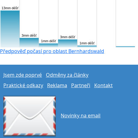
13mm déšť
3mm déšť
3mm déšť
1mm déšť
1mm déšť
Předpověď počasí pro oblast Bernhardswald
Jsem zde poprvé
Odměny za články
Praktické odkazy
Reklama
Partneři
Kontakt
Novinky na email