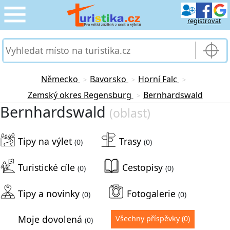
registrovat
CESTOVÁNÍ
›
SLUŽBY & DOPRAVA
›
Německo
Bavorsko
Horní Falc
>
>
>
Zemský okres Regensburg
Bernhardswald
>
PRO TURISTY
›
Bernhardswald
(oblast)
MOJE TURISTIKA
›
Tipy na výlet
Trasy
(0)
(0)
Turistické cíle
Cestopisy
(0)
(0)
Tipy a novinky
Fotogalerie
(0)
(0)
Moje dovolená
Všechny příspěvky
(0)
(0)