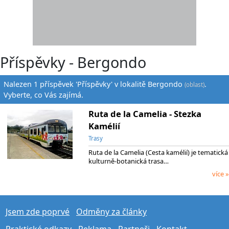
Příspěvky - Bergondo
Nalezen 1 příspěvek 'Příspěvky' v lokalitě Bergondo
.
(oblast)
Vyberte, co Vás zajímá.
Ruta de la Camelia - Stezka
Kamélií
Trasy
Ruta de la Camelia (Cesta kamélií) je tematická
kulturně-botanická trasa…
více »
Jsem zde poprvé
Odměny za články
Praktické odkazy
Reklama
Partneři
Kontakt