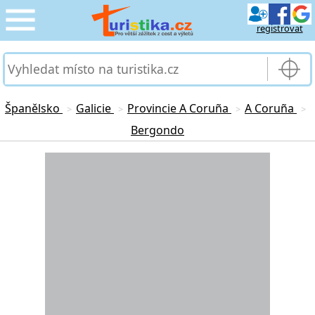
registrovat
CESTOVÁNÍ
›
SLUŽBY & DOPRAVA
›
Španělsko
Galicie
Provincie A Coruña
A Coruña
>
>
>
>
Bergondo
PRO TURISTY
›
Loading...
MOJE TURISTIKA
›