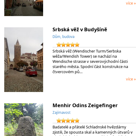
více »
Srbská věž v Budyšíně
Dům, budova
Srbská věž (Wendischer Turm/Serbska
wěža/Wendish Tower) se nachází na
Wendische strasse v severovýchodní části
starého města. Spodní část konstrukce na
čtvercovém pů…
více »
Menhir Odins Zeigefinger
Zajímavost
Badatelé a přátelé Schladnské hvězdárny
zjistili, že spousta skal a kamenných útvarů v