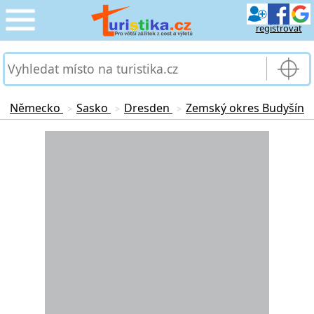
registrovat
CESTOVÁNÍ
›
SLUŽBY & DOPRAVA
›
Německo
Sasko
Dresden
Zemský okres Budyšín
>
>
>
PRO TURISTY
Loading...
›
MOJE TURISTIKA
›