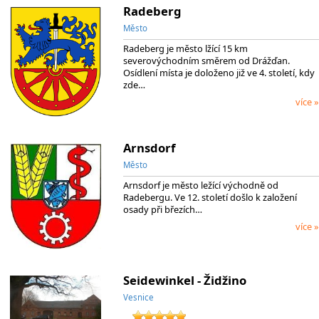
Radeberg
Město
Radeberg je město lžící 15 km
severovýchodním směrem od Drážďan.
Osídlení místa je doloženo již ve 4. století, kdy
zde…
více »
Arnsdorf
Město
Arnsdorf je město ležící východně od
Radebergu. Ve 12. století došlo k založení
osady při březích…
více »
Seidewinkel - Židžino
Vesnice