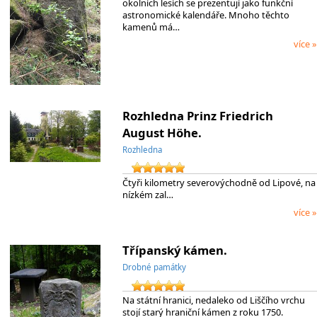
okolních lesích se prezentují jako funkční
astronomické kalendáře. Mnoho těchto
kamenů má…
více »
Rozhledna Prinz Friedrich
August Höhe.
Rozhledna
Čtyři kilometry severovýchodně od Lipové, na
nízkém zal…
více »
Třípanský kámen.
Drobné památky
Na státní hranici, nedaleko od Liščího vrchu
stojí starý hraniční kámen z roku 1750.