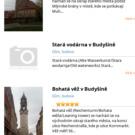
nachází se na okraji starého města poblíž
Mlýnské brány v místě, kde se potkávají
Muh…
více »
Stará vodárna v Budyšíně
Dům, budova
Stará vodárna (Alte Wasserkunst/Stara
wodarnja/Old waterworks) Stará…
více »
Bohatá věž v Budyšíně
Dům, budova
Bohatá věž (Reichenturm/Bohata
wěža/Leaning tower) se nachází se na
východním okraji starého města, na konci
ulice Reichenstraße, kde je ulice Kornmarkt.
Věž měří 56…