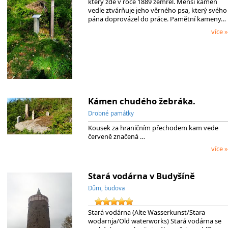
který zde v roce 1889 zemřel. Menší kámen
vedle ztvárňuje jeho věrného psa, který svého
pána doprovázel do práce. Pamětní kameny…
více »
Kámen chudého žebráka.
Drobné památky
Kousek za hraničním přechodem kam vede
červeně značená …
více »
Stará vodárna v Budyšíně
Dům, budova
Stará vodárna (Alte Wasserkunst/Stara
wodarnja/Old waterworks) Stará vodárna se