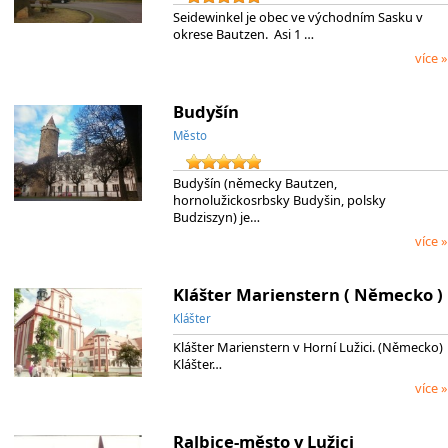
Seidewinkel je obec ve východním Sasku v
okrese Bautzen. Asi 1 …
více »
Budyšín
Město
Budyšín (německy Bautzen,
hornolužickosrbsky Budyšin, polsky
Budziszyn) je…
více »
Klášter Marienstern ( Německo )
Klášter
Klášter Marienstern v Horní Lužici. (Německo)
Klášter…
více »
Ralbice-město v Lužici