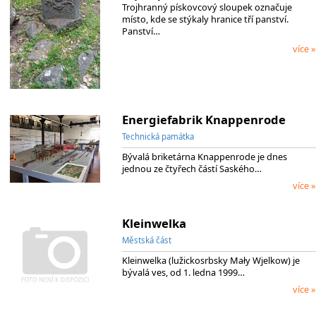
Trojhranný pískovcový sloupek označuje
místo, kde se stýkaly hranice tří panství.
Panství…
více »
Energiefabrik Knappenrode
Technická památka
Bývalá briketárna Knappenrode je dnes
jednou ze čtyřech částí Saského…
více »
Kleinwelka
Městská část
Kleinwelka (lužickosrbsky Mały Wjelkow) je
bývalá ves, od 1. ledna 1999…
více »