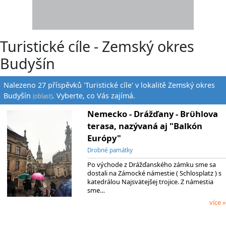
Turistické cíle - Zemský okres
Budyšín
Nalezeno 27 příspěvků 'Turistické cíle' v lokalitě Zemský okres
Budyšín
. Vyberte, co Vás zajímá.
(oblast)
Nemecko - Drážďany - Brϋhlova
terasa, nazývaná aj "Balkón
Európy"
Drobné památky
Po východe z Drážďanského zámku sme sa
dostali na Zámocké námestie ( Schlosplatz ) s
katedrálou Najsvätejšej trojice. Z námestia
sme…
více »