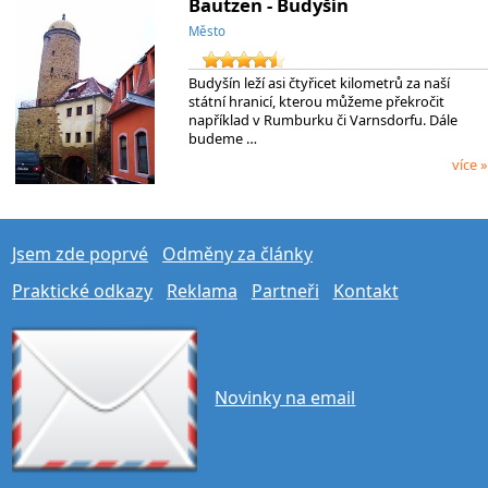
Bautzen - Budyšín
Město
Budyšín leží asi čtyřicet kilometrů za naší
státní hranicí, kterou můžeme překročit
například v Rumburku či Varnsdorfu. Dále
budeme …
více »
Jsem zde poprvé
Odměny za články
Praktické odkazy
Reklama
Partneři
Kontakt
Novinky na email