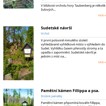
V blízkosti vrcholu hory Taubenberg je několik
žulových…
více »
Sudetské návrší
Vrchol
V první polovině minulého století
vyhledávané vyhlídkové místo s výhledem do
Sudet. Vyhlídku časem přerostly stromy a ta
upadla v zapomnění. Sudetské návrší je
jedním z míst na…
více »
Pamětní kámen Fillippa a psa.
Drobné památky
Pamětní kámen připomíná kováře Fillippa,