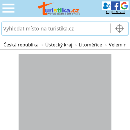
registrovat
CESTOVÁNÍ
›
SLUŽBY & DOPRAVA
›
Česká republika
Ústecký kraj
Litoměřice
Velemín
>
>
>
PRO TURISTY
Loading...
›
MOJE TURISTIKA
›