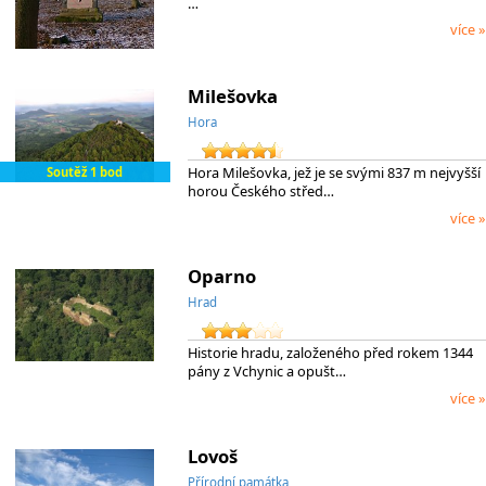
…
více »
Milešovka
Hora
Hora Milešovka, jež je se svými 837 m nejvyšší
Soutěž 1 bod
horou Českého střed…
více »
Oparno
Hrad
Historie hradu, založeného před rokem 1344
pány z Vchynic a opušt…
více »
Lovoš
Přírodní památka