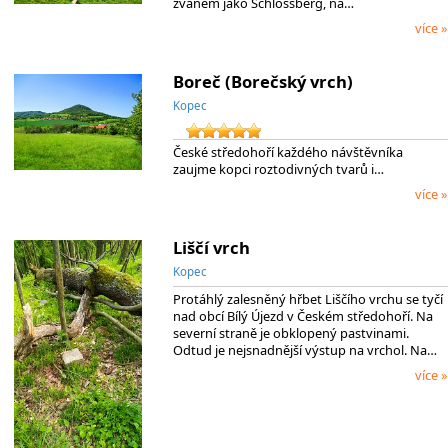
zvaném jako Schlossberg, na…
více »
Boreč (Borečský vrch)
Kopec
České středohoří každého návštěvníka
zaujme kopci roztodivných tvarů i…
více »
Liščí vrch
Kopec
Protáhlý zalesněný hřbet Liščího vrchu se tyčí
nad obcí Bílý Újezd v Českém středohoří. Na
severní straně je obklopený pastvinami.
Odtud je nejsnadnější výstup na vrchol. Na…
více »