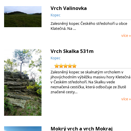
Vrch Valinovka
Kopec
Zalesněný kopec Českého středohoří u obce
Klatečná. Na …
více »
Vrch Skalka 531m
Kopec
Zalesněný kopec se skalnatým vrcholem v
jihovýchodním výběžku masivu hory Kletečná
v Českém středohoří. Na Skalku vede
neznačená cestička, která odbočuje ze žlutě
značené cesty…
více »
Mokrý vrch a vrch Mokraj