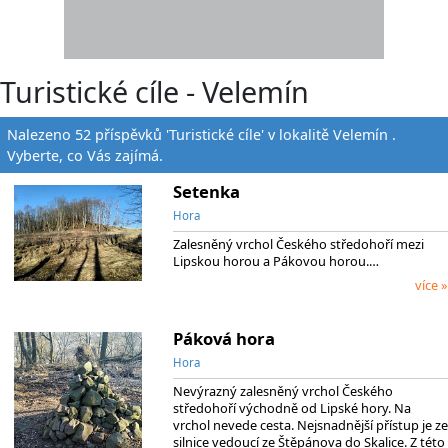
Turistické cíle - Velemín
Nalezeno 52 příspěvků 'Turistické cíle' v lokalitě Velemín .
Vyberte, co Vás zajímá.
Setenka
Hora
Zalesněný vrchol Českého středohoří mezi
Lipskou horou a Pákovou horou.…
více »
Páková hora
Hora
Nevýrazný zalesněný vrchol Českého
středohoří východně od Lipské hory. Na
vrchol nevede cesta. Nejsnadnější přístup je ze
silnice vedoucí ze Štěpánova do Skalice. Z této