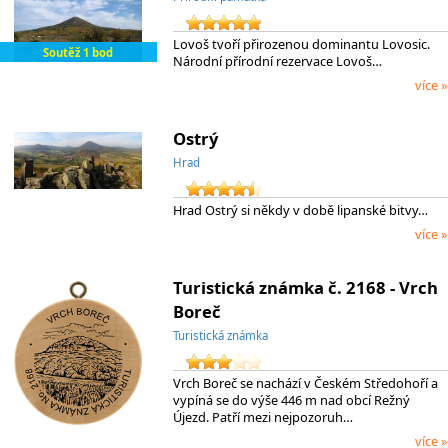
Lovoš tvoří přirozenou dominantu Lovosic.
Soutěž 1 bod
Národní přírodní rezervace Lovoš…
více »
Ostrý
Hrad
Hrad Ostrý si někdy v době lipanské bitvy…
více »
Turistická známka č. 2168 - Vrch
Boreč
Turistická známka
Vrch Boreč se nachází v Českém Středohoří a
vypíná se do výše 446 m nad obcí Režný
Újezd. Patří mezi nejpozoruh…
více »