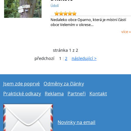
Údolí
Nedaleko obce Oparno, která je místní částí
obce Velemím v okrese…
více »
stránka 1 z 2
předchozí
1
2
následující >
|
Jsem zde poprvé
Odměny za články
Praktické odkazy
Reklama
Partneři
Kontakt
Novinky na email