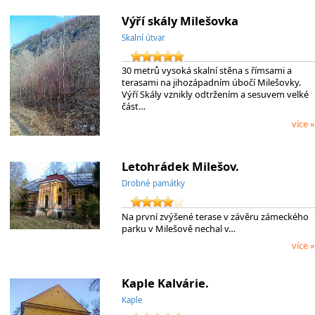
Výří skály Milešovka
Skalní útvar
30 metrů vysoká skalní stěna s římsami a
terasami na jihozápadním úbočí Milešovky.
Výří Skály vznikly odtržením a sesuvem velké
část…
více »
Letohrádek Milešov.
Drobné památky
Na první zvýšené terase v závěru zámeckého
parku v Milešově nechal v…
více »
Kaple Kalvárie.
Kaple