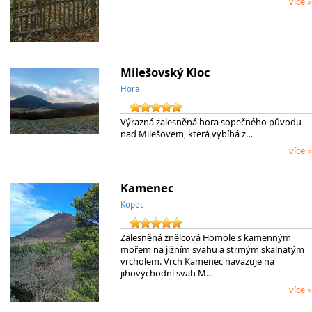
více »
Milešovský Kloc
Hora
Výrazná zalesněná hora sopečného původu
nad Milešovem, která vybíhá z…
více »
Kamenec
Kopec
Zalesněná znělcová Homole s kamenným
mořem na jižním svahu a strmým skalnatým
vrcholem. Vrch Kamenec navazuje na
jihovýchodní svah M…
více »