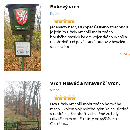
Bukový vrch.
Kopec
Jedenáctý nejvyšší kopec Českého středohoří
je jedním z řady vrcholů mohutného
horského masivu kolem Vojenského rybníka
na Březině. Od pozůstatků budov v bývalém
vojenském…
více »
Vrch Hlaváč a Mravenčí vrch.
Vrchol
Dva z řady vrcholů mohutného horského
masivu kolem Vojenského rybníka na Březině
v Českém středohoří. Zalesněné vrcholy
Hlaváče /679 m – čtrnáctý nejvyšší vrch
Českého…