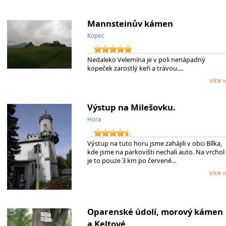
Mannsteinův kámen
Kopec
Nedaleko Velemína je v poli nenápadný
kopeček zarostlý keři a trávou.…
více »
Výstup na Milešovku.
Hora
Výstup na tuto horu jsme zahájili v obci Bílka,
kde jsme na parkovišti nechali auto. Na vrchol
je to pouze 3 km po červené…
více »
Oparenské údolí, morový kámen
a Keltové