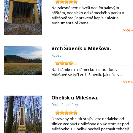
Na zalesněném návrší nad fotbalovým
hřištěm, nedaleko od zámeckého parku v
Milešově stojí opravená kaple Kalvárie.
Monumentální kame…
více »
Vrch Šibeník u Milešova.
Kopec
Nad zámkem a zámeckou zahradou v
Milešově se tyčí vrch Šibeník. Jak název…
více »
Obelisk u Milešova.
Drobné památky
Opravený obelisk stojí v lese nedaleko od
silnice vedoucí z Milešova do Kostomlat pod
Milešovkou. Obelisk nechali postavit tehdejší