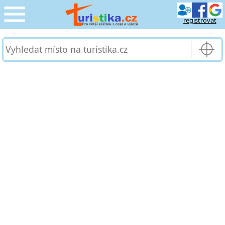
registrovat
CESTOVÁNÍ
›
SLUŽBY & DOPRAVA
›
PRO TURISTY
›
MOJE TURISTIKA
›