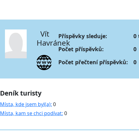
Vít
Příspěvky sleduje:
0 
Havránek
Počet příspěvků:
0
Počet přečtení příspěvků:
0
Deník turisty
Místa, kde jsem byl(a):
0
Místa, kam se chci podívat:
0