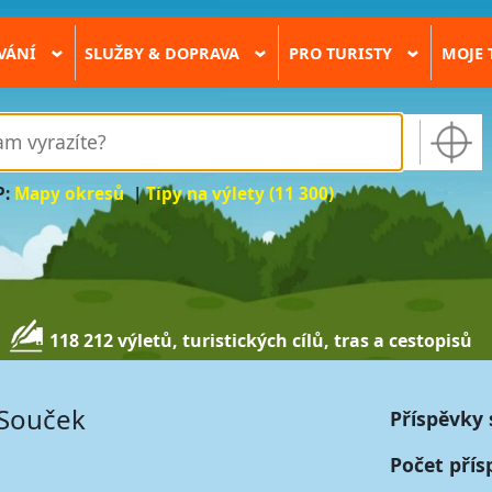
VÁNÍ
SLUŽBY & DOPRAVA
PRO TURISTY
MOJE 
›
›
›
P:
Mapy okresů
|
Tipy na výlety (11 300)
118 212 výletů, turistických cílů, tras a cestopisů
í Souček
Příspěvky 
Počet přís