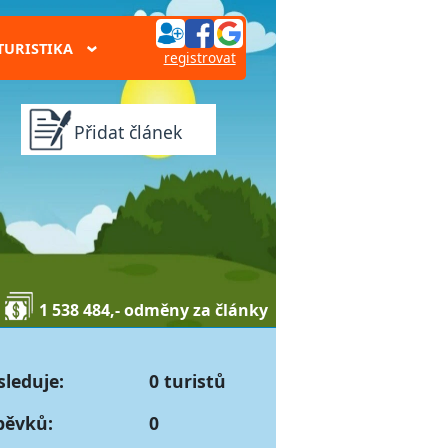
TURISTIKA
›
registrovat
Přidat článek
1 538 484,- odměny za články
sleduje:
0 turistů
pěvků:
0