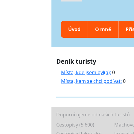
Úvod
O mně
Pří
Deník turisty
Místa, kde jsem byl(a):
0
Místa, kam se chci podívat:
0
Doporučujeme od našich turistů
Cestopisy (5 600)
Máchovo
Cestopisy Rakousko
Jezerní s