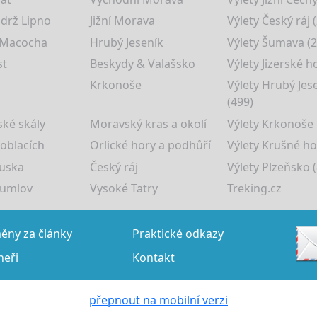
drž Lipno
Jižní Morava
Výlety Český ráj 
 Macocha
Hrubý Jeseník
Výlety Šumava (2
st
Beskydy & Valašsko
Výlety Jizerské h
Krkonoše
Výlety Hrubý Jes
(499)
ké skály
Moravský kras a okolí
Výlety Krkonoše
 oblacích
Orlické hory a podhůří
Výlety Krušné ho
uska
Český ráj
Výlety Plzeňsko (
rumlov
Vysoké Tatry
Treking.cz
ny za články
Praktické odkazy
neři
Kontakt
přepnout na mobilní verzi