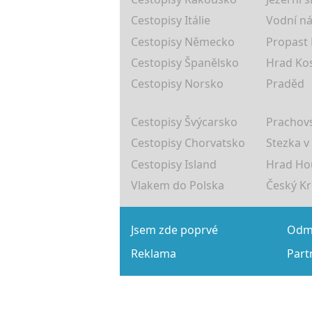
Cestopisy Itálie
Vodní ná
Cestopisy Německo
Propast
Cestopisy Španělsko
Hrad Ko
Cestopisy Norsko
Praděd
Cestopisy Švýcarsko
Prachovs
Cestopisy Chorvatsko
Stezka v
Cestopisy Island
Hrad Ho
Vlakem do Polska
Český K
Jsem zde poprvé
Odmě
Reklama
Part