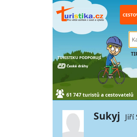
CESTO
TI
TURISTIKU PODPORUJÍ
61 747 turistů a cestovatelů
Sukyj
Jiř