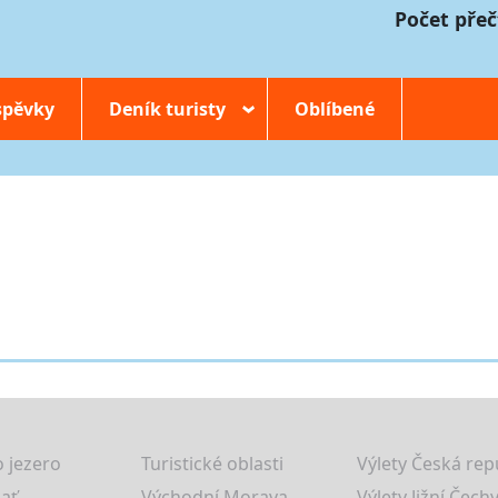
Počet přeč
spěvky
Deník turisty
Oblíbené
›
 jezero
Turistické oblasti
Výlety Česká rep
lať
Východní Morava
Výlety Jižní Čechy