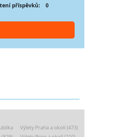
tení příspěvků:
0
ublika
Výlety Praha a okolí (473)
 (829)
Výlety Brno a okolí (210)