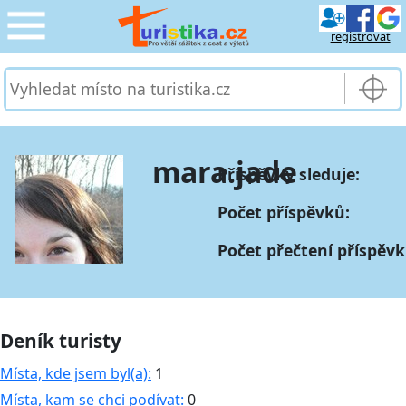
registrovat
CESTOVÁNÍ
›
SLUŽBY & DOPRAVA
›
mara.jade
Příspěvky sleduje:
PRO TURISTY
›
Počet příspěvků:
MOJE TURISTIKA
›
Počet přečtení příspěvk
Deník turisty
Místa, kde jsem byl(a):
1
Místa, kam se chci podívat:
0