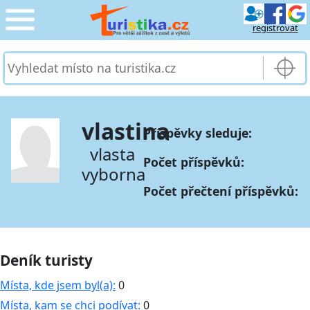
registrovat
CESTOVÁNÍ
›
SLUŽBY & DOPRAVA
›
vlastina
Příspěvky sleduje:
PRO TURISTY
›
vlasta
Počet příspěvků:
vyborna
MOJE TURISTIKA
›
Počet přečtení příspěvků:
Deník turisty
Místa, kde jsem byl(a):
0
Místa, kam se chci podívat:
0