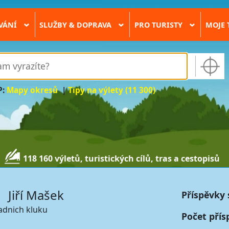
VÁNÍ
SLUŽBY & DOPRAVA
PRO TURISTY
MOJE 
›
›
›
P:
Mapy okresů
|
Tipy na výlety (11 300)
118 160 výletů, turistických cílů, tras a cestopisů
Jiří Mašek
Příspěvky 
adnich kluku
Počet přís