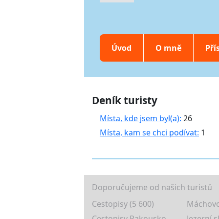
Úvod
O mně
Pří
Deník turisty
Místa, kde jsem byl(a):
26
Místa, kam se chci podívat:
1
Doporučujeme od našich turistů
Cestopisy (5 600)
Máchovo
Cestopisy Rakousko
Jezerní s