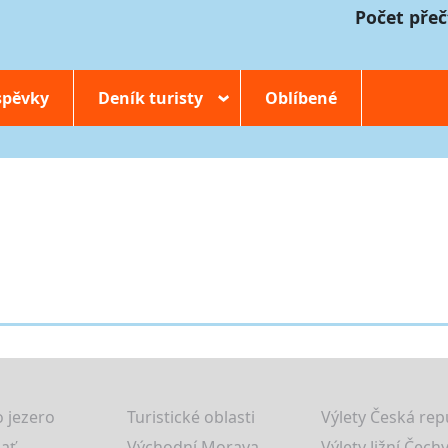
Počet přeč
spěvky
Deník turisty
Oblíbené
›
 jezero
Turistické oblasti
Výlety Česká rep
lať
Východní Morava
Výlety Jižní Čechy