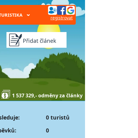
TURISTIKA
›
registrovat
Přidat článek
1 537 329,- odměny za články
sleduje:
0 turistů
pěvků:
0