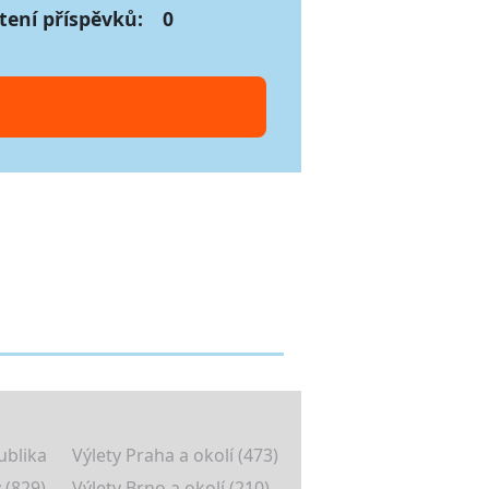
tení příspěvků:
0
ublika
Výlety Praha a okolí (473)
 (829)
Výlety Brno a okolí (210)