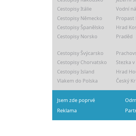
Cestopisy Itálie
Vodní ná
Cestopisy Německo
Propast
Cestopisy Španělsko
Hrad Ko
Cestopisy Norsko
Praděd
Cestopisy Švýcarsko
Prachovs
Cestopisy Chorvatsko
Stezka v
Cestopisy Island
Hrad Ho
Vlakem do Polska
Český K
Jsem zde poprvé
Odmě
Reklama
Part