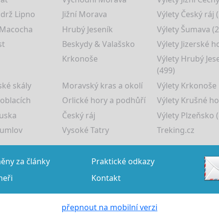
drž Lipno
Jižní Morava
Výlety Český ráj 
 Macocha
Hrubý Jeseník
Výlety Šumava (2
st
Beskydy & Valašsko
Výlety Jizerské h
Krkonoše
Výlety Hrubý Jes
(499)
ké skály
Moravský kras a okolí
Výlety Krkonoše
 oblacích
Orlické hory a podhůří
Výlety Krušné ho
uska
Český ráj
Výlety Plzeňsko (
rumlov
Vysoké Tatry
Treking.cz
ny za články
Praktické odkazy
neři
Kontakt
přepnout na mobilní verzi