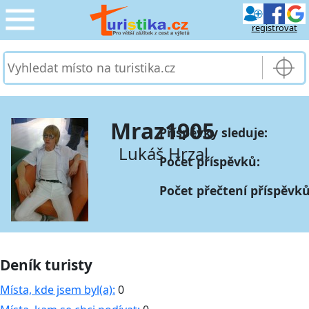
registrovat
CESTOVÁNÍ
›
SLUŽBY & DOPRAVA
›
Mraz1905
Příspěvky sleduje:
PRO TURISTY
›
Lukáš Hrzal
Počet příspěvků:
MOJE TURISTIKA
›
Počet přečtení příspěvků
Deník turisty
Místa, kde jsem byl(a):
0