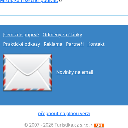
Místa, kam se chci podívat:
0
Jsem zde poprvé
Odměny za články
Praktické odkazy
Reklama
Partneři
Kontakt
Novinky na email
přepnout na plnou verzi
© 2007 - 2026 Turistika.cz s.r.o. •