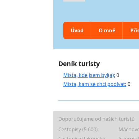
Úvod
O mně
Pří
Deník turisty
Místa, kde jsem byl(a):
0
Místa, kam se chci podívat:
0
Doporučujeme od našich turistů
Cestopisy (5 600)
Máchovo
Cestopisy Rakousko
Jezerní s