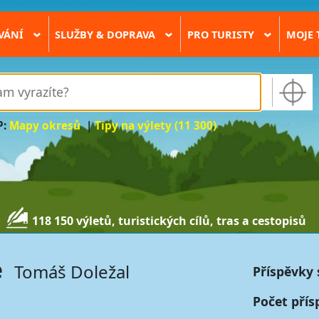
VÁNÍ
SLUŽBY & DOPRAVA
PRO TURISTY
MOJE 
›
›
›
P:
Mapy okresů
|
Tipy na výlety (11 300)
118 150 výletů, turistických cílů, tras a cestopisů
e
Tomáš Doležal
Příspěvky 
Počet přís