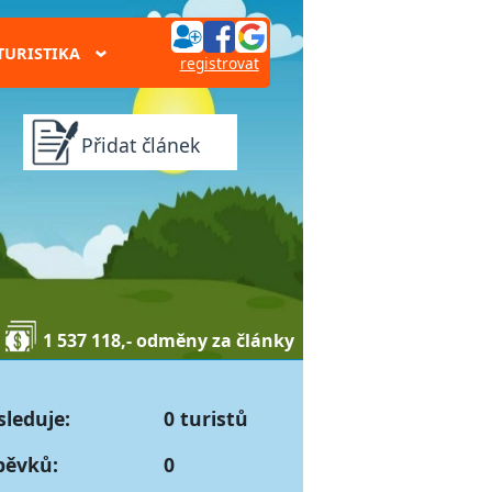
TURISTIKA
›
registrovat
Přidat článek
1 537 118,- odměny za články
sleduje:
0 turistů
pěvků:
0