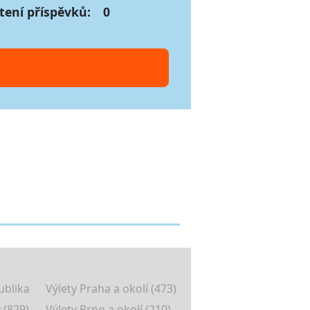
tení příspěvků:
0
ublika
Výlety Praha a okolí (473)
 (829)
Výlety Brno a okolí (210)