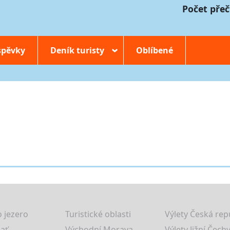
Počet přeč
spěvky
Deník turisty
Oblíbené
›
 jezero
Turistické oblasti
Výlety Česká rep
lať
Východní Morava
Výlety Jižní Čechy