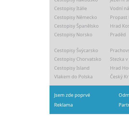
Cestopisy Itálie
Vodní ná
Cestopisy Německo
Propast
Cestopisy Španělsko
Hrad Ko
Cestopisy Norsko
Praděd
Cestopisy Švýcarsko
Prachovs
Cestopisy Chorvatsko
Stezka v
Cestopisy Island
Hrad Ho
Vlakem do Polska
Český K
Jsem zde poprvé
Odmě
Reklama
Part