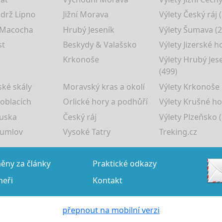
drž Lipno
Jižní Morava
Výlety Český ráj 
 Macocha
Hrubý Jeseník
Výlety Šumava (2
st
Beskydy & Valašsko
Výlety Jizerské h
Krkonoše
Výlety Hrubý Jes
(499)
ké skály
Moravský kras a okolí
Výlety Krkonoše
 oblacích
Orlické hory a podhůří
Výlety Krušné ho
uska
Český ráj
Výlety Plzeňsko (
rumlov
Vysoké Tatry
Treking.cz
ny za články
Praktické odkazy
neři
Kontakt
přepnout na mobilní verzi