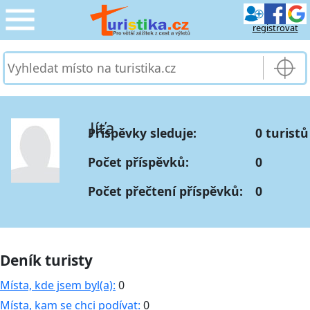
registrovat
CESTOVÁNÍ
›
SLUŽBY & DOPRAVA
›
Jíťa
Příspěvky sleduje:
0 turistů
PRO TURISTY
›
Počet příspěvků:
0
MOJE TURISTIKA
›
Počet přečtení příspěvků:
0
Deník turisty
Místa, kde jsem byl(a):
0
Místa, kam se chci podívat:
0