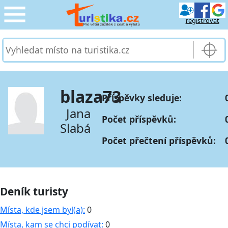
registrovat
CESTOVÁNÍ
›
SLUŽBY & DOPRAVA
›
blaza73
Příspěvky sleduje:
PRO TURISTY
›
Jana
Počet příspěvků:
Slabá
MOJE TURISTIKA
›
Počet přečtení příspěvků:
Deník turisty
Místa, kde jsem byl(a):
0
Místa, kam se chci podívat:
0